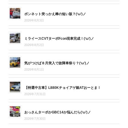
ボンネット突っかえ棒の短い版？(‘ω’)ノ
2026年8月3日
ミライースCVTターボFcon現車完成！(‘ω’)ノ
2026年8月2日
気がつけば８月突入で故障車祭り？(‘ω’)ノ
2026年8月1日
【特選中古車】L880Kチョイアゲ銀ATおーとま！
2026年7月31日
おっさんターボかGBC14か悩んだら(‘ω’)ノ
2026年7月30日