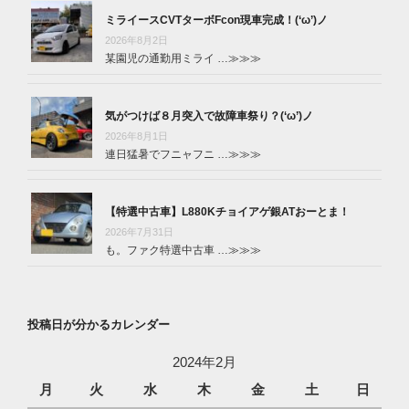
ミライースCVTターボFcon現車完成！(‘ω’)ノ
2026年8月2日
某園児の通勤用ミライ …
≫≫≫
気がつけば８月突入で故障車祭り？(‘ω’)ノ
2026年8月1日
連日猛暑でフニャフニ …
≫≫≫
【特選中古車】L880Kチョイアゲ銀ATおーとま！
2026年7月31日
も。ファク特選中古車 …
≫≫≫
投稿日が分かるカレンダー
2024年2月
月
火
水
木
金
土
日