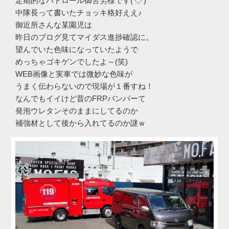
定期的なパトロール御苦労様です(‘◇’)ゞ
中隊長って書いたチョッキ格好ええ♪
御近所さんな某園児は
昨日のブログ見てマイダス進捗確認に。
望んでいた色味になっていたようで
めっちゃゴキゲンでしたよ～(笑)
WEB画像と実車では微妙な色味が
うまく伝わらないので現場が１番すね！
なんでもイイけど昔のFRPバンパーて
発泡ウレタンそのままにしてるのか
補強材として後から入れてるのか謎ｗ