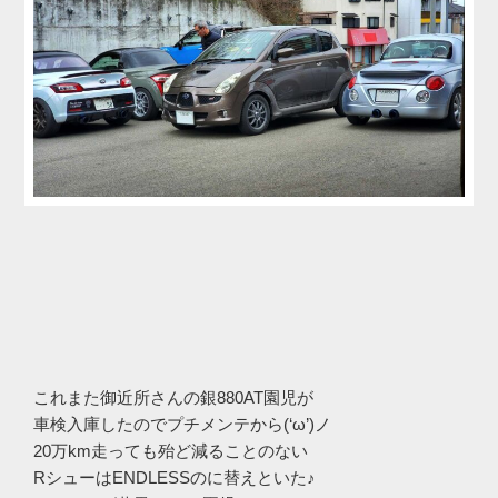
これまた御近所さんの銀880AT園児が
車検入庫したのでプチメンテから(‘ω’)ノ
20万km走っても殆ど減ることのない
RシューはENDLESSのに替えといた♪