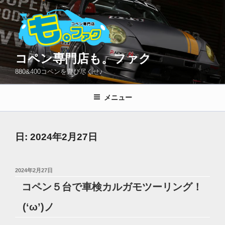
コ
ン
テ
ン
ツ
コペン専門店も。ファク
へ
880&400コペンを遊び尽くせ♪
ス
キ
メニュー
ッ
プ
日:
2024年2月27日
投
2024年2月27日
稿
コペン５台で車検カルガモツーリング！
日:
(‘ω’)ノ