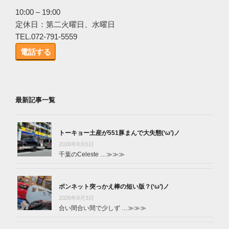
10:00 – 19:00
定休日：第二火曜日、水曜日
TEL.072-791-5559
電話する
最新記事一覧
トーキョー土産が551豚まんで大失態(‘ω’)ノ
2026年8月5日
千葉のCeleste …
≫≫≫
ボンネット突っかえ棒の短い版？(‘ω’)ノ
2026年8月3日
合い間合い間で少しず …
≫≫≫