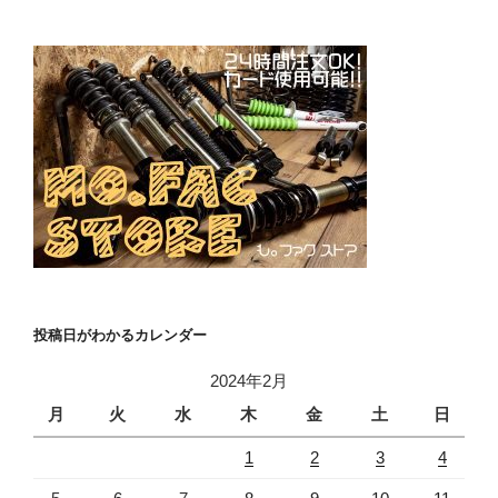
投稿日がわかるカレンダー
2024年2月
月
火
水
木
金
土
日
1
2
3
4