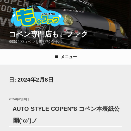
コ
ン
テ
ン
ツ
コペン専門店も。ファク
へ
880&400コペンを遊び尽くせ♪
ス
キ
メニュー
ッ
プ
日:
2024年2月8日
投
2024年2月8日
稿
AUTO STYLE COPEN*8 コペン本表紙公
日:
開(‘ω’)ノ