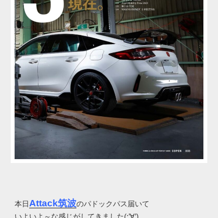
Attack筑波
本日
のパドックパス届いて
いよいよ～な感じがしてきました(;’∀’)