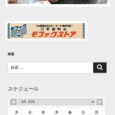
検索
検
検
索
索:
スケジュール
月
火
水
木
金
土
日