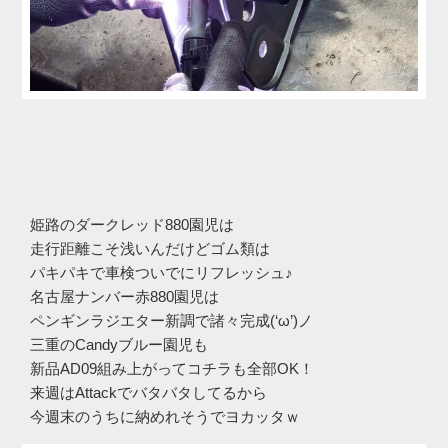
姫路のダークレッド880園児は
走行距離こそ浅いんだけどゴム類は
パキパキで車検ついでにリフレッシュ♪
名古屋ナンバー赤880園児は
ペンギンラジエター新調で諸々完成(‘ω’)ノ
三重のCandyブルー園児も
新品AD09組み上がってコチラも全部OK！
来週はAttackでバタバタしてるから
今週末のうちに納めれそうでヨカッタｗ