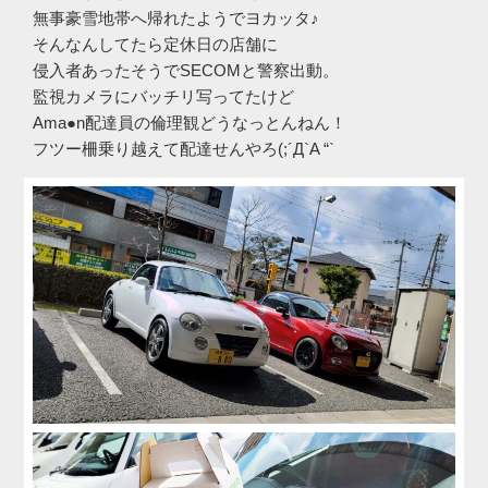
無事豪雪地帯へ帰れたようでヨカッタ♪
そんなんしてたら定休日の店舗に
侵入者あったそうでSECOMと警察出動。
監視カメラにバッチリ写ってたけど
Ama●n配達員の倫理観どうなっとんねん！
フツー柵乗り越えて配達せんやろ(;´Д`A “`