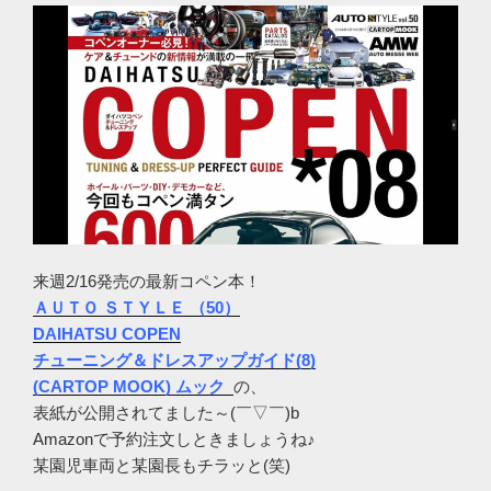
来週2/16発売の最新コペン本！
ＡＵＴＯ ＳＴＹＬＥ （50）
DAIHATSU COPEN
チューニング＆ドレスアップガイド(8)
(CARTOP MOOK)
ムック
の、
表紙が公開されてました～(￣▽￣)b
Amazonで予約注文しときましょうね♪
某園児車両と某園長もチラッと(笑)