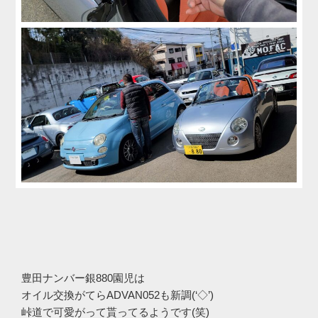
豊田ナンバー銀880園児は
オイル交換がてらADVAN052も新調(‘◇’)ゞ
峠道で可愛がって貰ってるようです(笑)