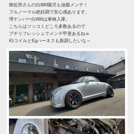
御近所さんの白880園児も油脂メンテ！
フルノーマル絶好調で安心感あります。
堺ナンバー白880は車検入庫。
こちらはツッコミどころ多数あるので
プチリフレッシュでメンテ甲斐あるねｗ
IGコイルとEgハーネスも新調したいな～