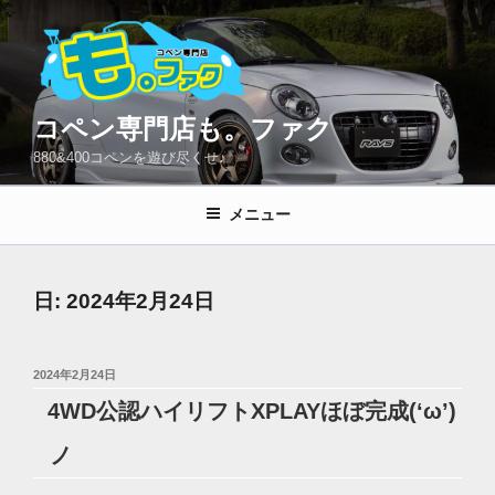
コ
ン
テ
ン
ツ
コペン専門店も。ファク
へ
880&400コペンを遊び尽くせ♪
ス
キ
メニュー
ッ
プ
日:
2024年2月24日
投
2024年2月24日
稿
4WD公認ハイリフトXPLAYほぼ完成(‘ω’)
日:
ノ