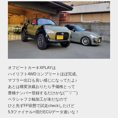
オフビートカーキXPLAYは
ハイリフト4WDコンプリートほぼ完成。
マフラー出口も良い感じになってたよ♪
あとは構変決裁おりたら予備検とって
豊橋ナンバー登録するだけかな(￣▽￣)
ペラシャフ２軸加工が未だなので
ひと先ずFF状態で試走checkしたけど
5.9ファイナル+現行ECUデータ速いな！