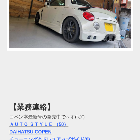
【業務連絡】
コペン本最新号の発売中で～す(‘◇’)ゞ
ＡＵＴＯ ＳＴＹＬＥ （50）
DAIHATSU COPEN
チューニング＆ドレスアップガイド(8)