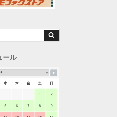
検
索
ュール
水
木
金
土
日
1
2
5
6
7
8
9