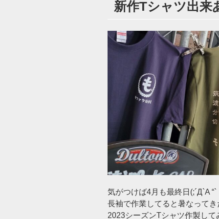
新作Tシャツ出来あ
日:
気がつけば4月も最終日(;´Д`A “`
長袖で作業してると暑なってき
2023シーズンTシャツ作製して