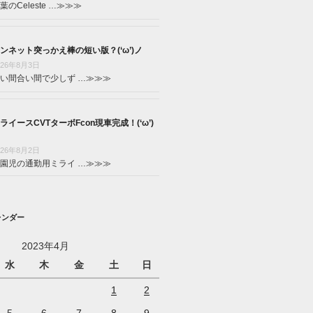
葉のCeleste …
≫≫≫
ンネット突っかえ棒の短い版？(‘ω’)ノ
026年8月3日
い間合い間で少しず …
≫≫≫
ライースCVTターボFcon現車完成！(‘ω’)
026年8月2日
園児の通勤用ミライ …
≫≫≫
レンダー
2023年4月
水
木
金
土
日
1
2