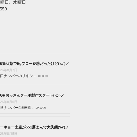
火曜日、水曜日
5559
気筒状態でEgブロー疑惑だったけど(‘ω’)ノ
026年8月7日
口ナンバーのリキシ …
≫≫≫
GRおっさんターボ製作スタート(‘ω’)ノ
026年8月6日
良ナンバー白GR園 …
≫≫≫
ーキョー土産が551豚まんで大失態(‘ω’)ノ
026年8月5日