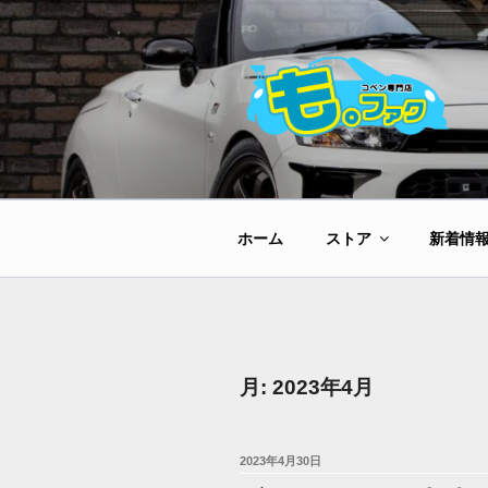
コ
ン
テ
ン
ツ
へ
ス
キ
ッ
ホーム
ストア
新着情
プ
月:
2023年4月
投
2023年4月30日
稿