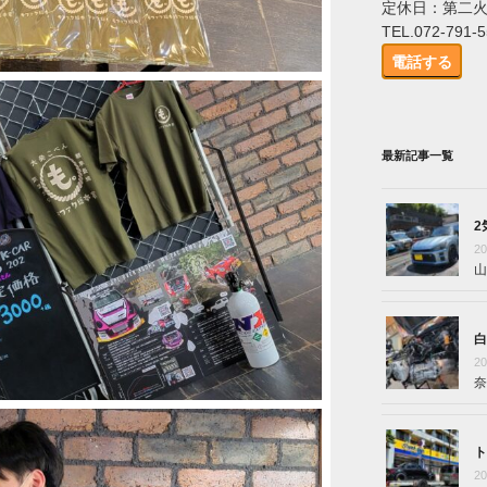
定休日：第二
TEL.072-791-
電話する
最新記事一覧
2
2
山
白
2
奈
ト
2