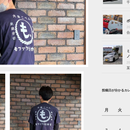
千
ボ
2
合
ミ
ノ
2
某
投稿日が分かるカ
月
火