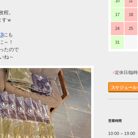
10
11
0枚程。
17
18
ますｗ
24
25
23
にも
に～！
31
刷ったので
いね～
■
定休日/臨
スケジュール
営業時間
10:00 – 19:00