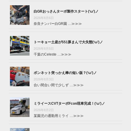
白GRおっさんターボ製作スタート(‘ω’)ノ
2026年8月6日
奈良ナンバー白GR園 …
≫≫≫
トーキョー土産が551豚まんで大失態(‘ω’)ノ
2026年8月5日
千葉のCeleste …
≫≫≫
ボンネット突っかえ棒の短い版？(‘ω’)ノ
2026年8月3日
合い間合い間で少しず …
≫≫≫
ミライースCVTターボFcon現車完成！(‘ω’)ノ
2026年8月2日
某園児の通勤用ミライ …
≫≫≫