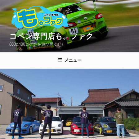
コ
ン
テ
ン
ツ
コペン専門店も。ファク
へ
880&400コペンを遊び尽くせ♪
ス
キ
メニュー
ッ
プ