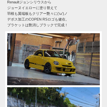
Renaultジョンシリウスから
ジョーヌイエローに塗り替えて
羽根も翼端板もクリアー艶々に(‘ω’)ノ
デボス加工のCOPEN RSロゴも健在。
ブラケットは艶消しブラックで完成！