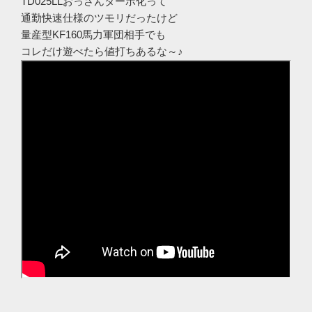
TD025LLおっさんターボ化って
通勤快速仕様のツモリだったけど
量産型KF160馬力軍団相手でも
コレだけ遊べたら値打ちあるな～♪