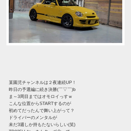
某園児チャンネルは２夜連続UP！
昨日の予選編に続き決勝(￣▽￣)b
ま～3周目まではオモロイっすｗ
こんな位置からSTARTするのが
初めてだったんで舞い上がって？
ドライバーのメンタルが
未だ3週しか持もたないらしい(笑)