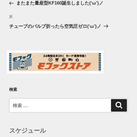
去
またまた量産型KF160誕生しました(‘ω’)ノ
ナ
の
ビ
投
次
次
稿
ゲ
の
チューブのバルブ折ったら空気圧ゼロ(‘ω’)ノ
投
ー
稿
シ
ョ
ン
検索
検
検
索
索:
スケジュール