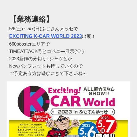
【業務連絡】
5/6(土)～5/7(日)ふじさんメッセで
EXCITING K-CAR WORLD 2023
出展！
660boosterエリアで
TIMEATTACK号とコペニ―展示(‘◇’)ゞ
2023新作の分切りTシャツとか
Newパンフレットも持っていくので
ご予定あう方は遊びにきて下さいね～