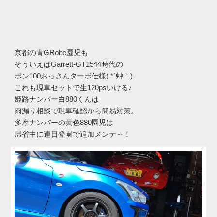
京都の青GRobe園児も
そういえばGarrett-GT1544時代の
ポン100おっさんターボ仕様( *´艸｀)
これも現車セットで生120psいける♪
姫路ナンバー白880くんは
雨漏り相談で現車確認から簡易対策。
多摩ナンバーの黄色880園児は
帰省中に連日登園で追加メンテ～！