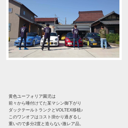
黄色ユーフォリア園児は
前々から唾付けてた某マシン御下がり
ダックテールトランクとVOLTEX移植♪
このワンオフはコスト掛かり過ぎるし
重いので多分2度と造らない激レア品。