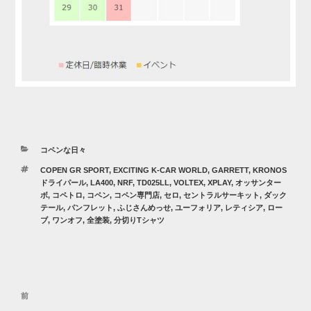
カ
コペンな日々
テ
タ
COPEN GR SPORT
,
EXCITING K-CAR WORLD
,
GARRETT
,
KRONOS
ゴ
グ
ドライパール
,
LA400
,
NRF
,
TD025LL
,
VOLTEX
,
XPLAY
,
オッサンター
リ
ボ
,
コペトロ
,
コペン
,
コペン専門店
,
セロ
,
セントラルサーキット
,
ダック
ー
テール
,
パンフレット
,
ふじさんめっせ
,
ユーフォリア
,
レティシア
,
ロー
ブ
,
ワンオフ
,
全塗装
,
分切りTシャツ
投
過
前
稿