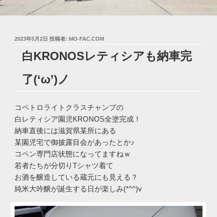
投
2023年5月2日
投稿者:
MO-FAC.COM
稿
白KRONOSレティシアも納車完
日:
了(‘ω’)ノ
コペトロライトクラスチャンプの
白レティシア園児KRONOS全塗完成！
納車直後には滋賀県某所にある
某園児宅で御披露目会があったとか♪
コペン専門店状態になってますねｗ
若者たちが分切りTシャツ着て
お酒を醸造している蔵元にも見える？
純米大吟醸が誕生する日が楽しみ(*^^)v