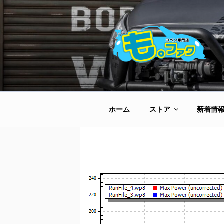
コ
ン
テ
ン
ツ
へ
ス
キ
ッ
ホーム
ストア
新着情
プ