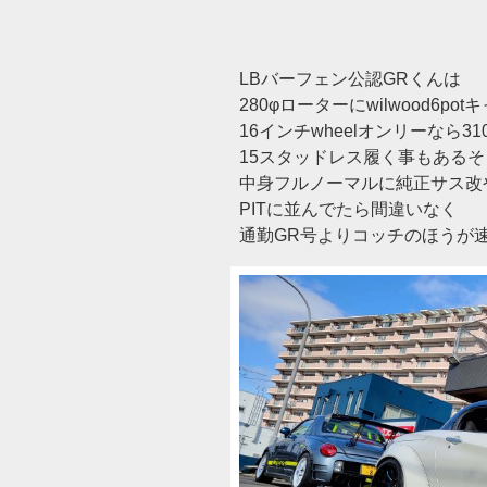
LBバーフェン公認GRくんは
280φローターにwilwood6po
16インチwheelオンリーなら3
15スタッドレス履く事もある
中身フルノーマルに純正サス改
PITに並んでたら間違いなく
通勤GR号よりコッチのほうが