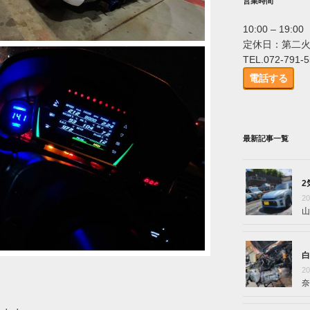
営業時間
10:00 – 19:00
定休日：第二
TEL.072-791-
電話する
最新記事一覧
2
2
山
白
2
奈