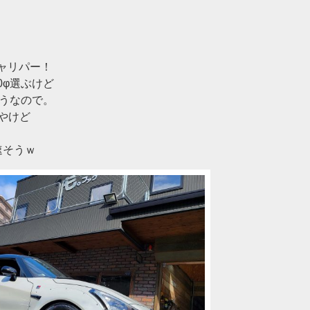
tキャリパー！
10φ選ぶけど
そうなので。
やけど
速そうｗ