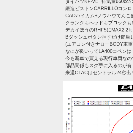
ダイハツKF-VET排気量660cc
鍛造ピストンCARRILLOコン
CADハイカム+ノウハウてんこ
クランクもヘッドもブロックも
デカイほうのRHF5にMAX2.2
Bダッシュボタン押すだけ簡単
(エアコン付きナローBODY車重73
なにが良いってLA400コペンは
今も新車で買える現行車両なの
部品関係もスグ手に入るのが有
来週CTACはセントラル24秒