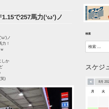
.15で257馬力(‘ω’)ノ
検索
ω’)ノ
検
4馬力！
索:
よｗ
にしか
スケジ
ど
の
笑)
月
火