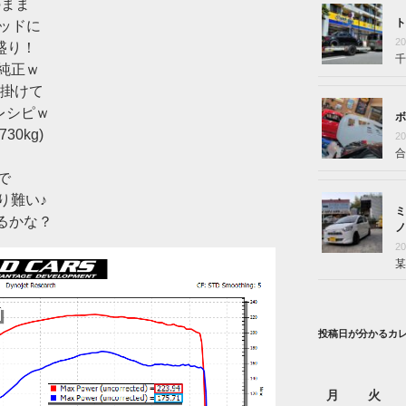
のまま
ト
ロッドに
2
盛り！
千
純正ｗ
ｋ掛けて
レシピｗ
ボ
0kg)
2
合
で
り難い♪
ミ
出るかな？
ノ
2
某
投稿日が分かるカ
月
火