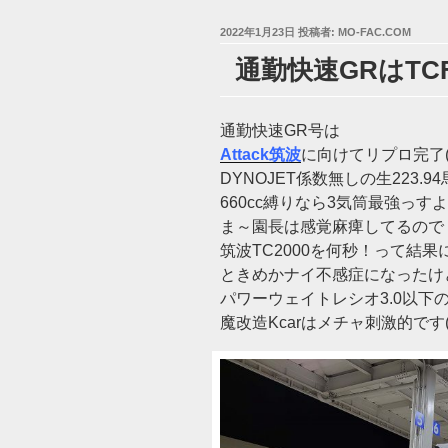
投
2022年1月23日
投稿者:
MO-FAC.COM
稿
通勤快速GRはTCF1
日:
通勤快速GR号は
Attack筑波
に向けてリプロ完了(‘
DYNOJET係数無しの生223.9
660cc縛りなら3気筒最強っす
ま～園長は感覚麻痺してるので
筑波TC2000を何秒！って結果
ときめかナイ不感症になったけ
パワーウェイトレシオ3.0以下
魔改造Kcarはメチャ刺激的です(