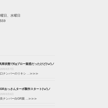
火曜日、水曜日
5559
気筒状態でEgブロー疑惑だったけど(‘ω’)ノ
026年8月7日
口ナンバーのリキシ …
≫≫≫
GRおっさんターボ製作スタート(‘ω’)ノ
026年8月6日
良ナンバー白GR園 …
≫≫≫