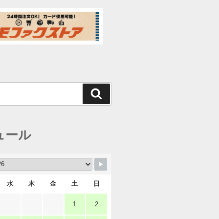
検
索
ュール
水
木
金
土
日
1
2