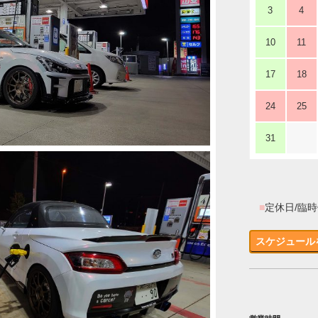
3
4
10
11
17
18
24
25
31
■
定休日/臨
スケジュール