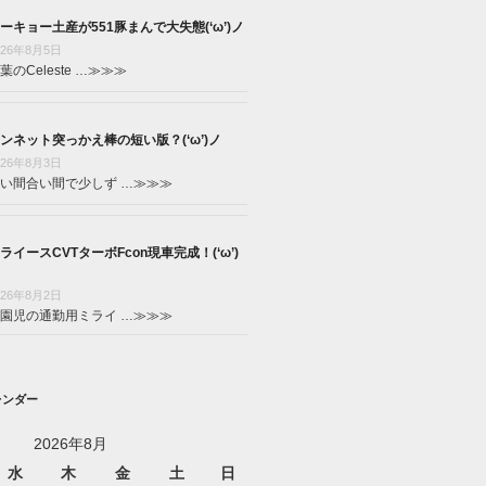
ーキョー土産が551豚まんで大失態(‘ω’)ノ
026年8月5日
葉のCeleste …
≫≫≫
ンネット突っかえ棒の短い版？(‘ω’)ノ
026年8月3日
い間合い間で少しず …
≫≫≫
ライースCVTターボFcon現車完成！(‘ω’)
026年8月2日
園児の通勤用ミライ …
≫≫≫
レンダー
2026年8月
水
木
金
土
日