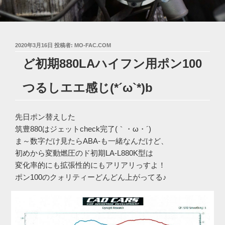
投
2020年3月16日
投稿者:
MO-FAC.COM
稿
ど初期880LAハイフン用ポン100
日:
つるしエエ感じ(*´ω`*)b
先日ポン替えした
筑豊880はジェットcheck完了(｀・ω・´)ゞ
ま～数字だけ見たらABA-も一緒なんだけど、
初めから変動燃圧のド初期LA-L880K型は
変化率的にも拡張性的にもアリアリっすよ！
ポン100のクォリティーどんどん上がってる♪