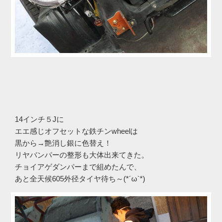
14インチ５Jに
エエ感じオフセットな鉄チンwheelは
黒から→艶消し銀に色替え！
リヤバンパーの整形も大体出来てきた。
チョイアゲダンパーまで組めたんで、
あと全天候605外径タイヤ待ち～(*´ω`*)