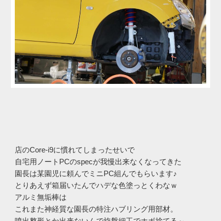
店のCore-i9に慣れてしまったせいで
自宅用ノートPCのspecが我慢出来なくなってきた
園長は某園児に頼んでミニPC組んでもらいます♪
とりあえず箱届いたんでハデな色塗っとくわなｗ
アルミ無垢棒は
これまた神経質な園長の特注ハブリング用部材。
噴出整形とか出来ないんで旋盤細工でホボ捨てる～