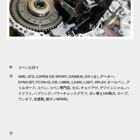
カ
コペンな日々
テ
タ
4WD
,
ATS
,
COPEN GR SPORT
,
DX30KAI
,
DXつるしデーター
,
ゴ
グ
DYNOJET
,
FCON-IS
,
GR
,
L880K
,
LA400
,
LSD?
,
XPLAY
,
オールペン
,
グ
リ
リルガード
,
コペン
,
コペン専門店
,
セロ
,
チョイアゲ
,
デフイニシャル
,
ハ
ー
イリフト
,
ハブリング
,
パワーチェックグラフ
,
ポン替え100馬力
,
ローブ
,
ワンオフ
,
全塗装
,
鉄チンWHEEL
投
過
前
稿