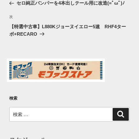
去
セロ純正バンパーを4本出しテール用に改造(=ﾟωﾟ)ﾉ
ナ
の
ビ
投
次
次
稿
ゲ
の
【特選中古車】L880Kジョーヌイエロー5速 RHF4ター
投
ー
ボ+RECARO
稿
シ
ョ
ン
検索
検
検
索
索: