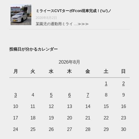
ミライースCVTターボFcon現車完成！(‘ω’)ノ
2026年8月2日
某園児の通勤用ミライ …
≫≫≫
投稿日が分かるカレンダー
2026年8月
月
火
水
木
金
土
日
1
2
3
4
5
6
7
8
9
10
11
12
13
14
15
16
17
18
19
20
21
22
23
24
25
26
27
28
29
30