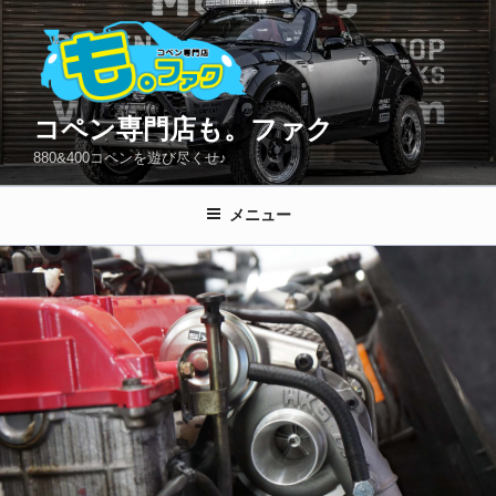
コ
ン
テ
ン
ツ
コペン専門店も。ファク
へ
880&400コペンを遊び尽くせ♪
ス
キ
メニュー
ッ
プ