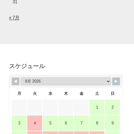
31
« 7月
スケジュール
月
火
水
木
金
土
日
1
2
3
4
5
6
7
8
9