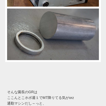
そんな園長のGRは
ここんとこホボ週１でMT降りてる気がorz
通勤マシンだし～っと、