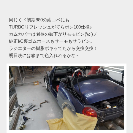
同じくド初期880の紺コペにも
TURBOリフレッシュがてらポン100仕様♪
カムカバーは園長の御下がりモモピン(‘ω’)ノ
純正I/C裏ゴムホースもサーモもサラピン。
ラジエターの樹脂ポキッてたから交換交換！
明日晩には箱まで色入れれるかな～