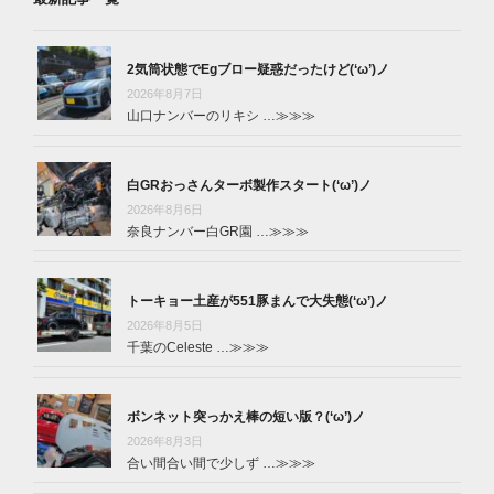
2気筒状態でEgブロー疑惑だったけど(‘ω’)ノ
2026年8月7日
山口ナンバーのリキシ …
≫≫≫
白GRおっさんターボ製作スタート(‘ω’)ノ
2026年8月6日
奈良ナンバー白GR園 …
≫≫≫
トーキョー土産が551豚まんで大失態(‘ω’)ノ
2026年8月5日
千葉のCeleste …
≫≫≫
ボンネット突っかえ棒の短い版？(‘ω’)ノ
2026年8月3日
合い間合い間で少しず …
≫≫≫