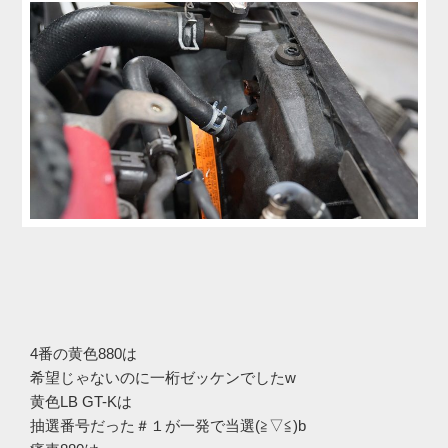
4番の黄色880は
希望じゃないのに一桁ゼッケンでしたw
黄色LB GT-Kは
抽選番号だった＃１が一発で当選(≧▽≦)b