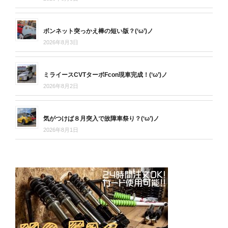
ボンネット突っかえ棒の短い版？(‘ω’)ノ
2026年8月3日
ミライースCVTターボFcon現車完成！(‘ω’)ノ
2026年8月2日
気がつけば８月突入で故障車祭り？(‘ω’)ノ
2026年8月1日