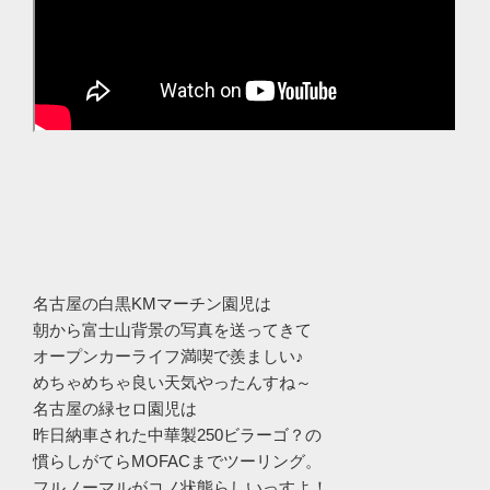
名古屋の白黒KMマーチン園児は
朝から富士山背景の写真を送ってきて
オープンカーライフ満喫で羨ましい♪
めちゃめちゃ良い天気やったんすね～
名古屋の緑セロ園児は
昨日納車された中華製250ビラーゴ？の
慣らしがてらMOFACまでツーリング。
フルノーマルがコノ状態らしいっすよ！