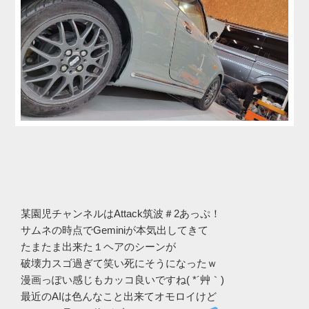
某園児チャンネルはAttack筑波＃2あっぷ！
サムネの時点でGeminiが本気出してきて
たまたま出来た１ヘアのシーンが
破壊力スゴ過ぎて笑い死にそうになったｗ
漫画っぽい感じもカッコ良いですね( *´艸｀)
最近のAIは色んなこと出来てオモロイけど