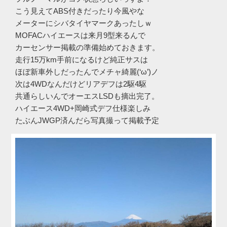
こう見えてABS付きだったり今風やな
メーターにシバタイヤマークあったしｗ
MOFACハイエースは来月9型来るんで
カーセンサー掲載の準備始めておきます。
走行15万km手前になるけど純正サスは
ほぼ新車外しだったんでメチャ綺麗(‘ω’)ノ
次は4WDなんだけどリアデフは2駆4駆
共通らしいんでオーエスLSDも摘出完了。
ハイエース4WD+岡崎式デフ仕様楽しみ
たぶんJWGP済んだら写真撮って掲載予定