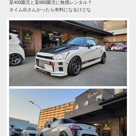
某400園児と某880園児に無償レンタル？
タイム出さんかったら有料になるけどな