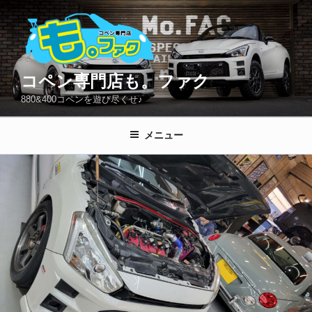
コ
ン
テ
ン
ツ
コペン専門店も。ファク
へ
880&400コペンを遊び尽くせ♪
ス
キ
メニュー
ッ
プ