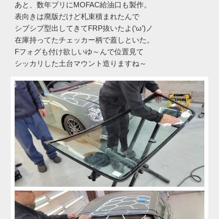
あと、数年ブリにMOFAC給油口も製作。
表向きは廃版だけど札束積まれたんで
シブシブ型出してきてFRP抜いたよ(‘ω’)ノ
在庫持ってたチェッカー柄で蓋しといた。
Fフォグも付け欲しいゆ～んで位置見て
シッカリした土台マウント造りますね～