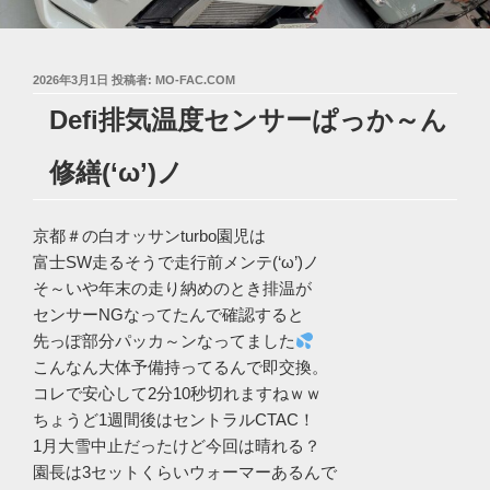
投
2026年3月1日
投稿者:
MO-FAC.COM
稿
Defi排気温度センサーぱっか～ん
日:
修繕(‘ω’)ノ
京都＃の白オッサンturbo園児は
富士SW走るそうで走行前メンテ(‘ω’)ノ
そ～いや年末の走り納めのとき排温が
センサーNGなってたんで確認すると
先っぽ部分パッカ～ンなってました
こんなん大体予備持ってるんで即交換。
コレで安心して2分10秒切れますねｗｗ
ちょうど1週間後はセントラルCTAC！
1月大雪中止だったけど今回は晴れる？
園長は3セットくらいウォーマーあるんで