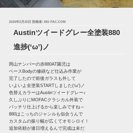
投
2026年2月25日
投稿者:
MO-FAC.COM
稿
Austinツイードグレー全塗装880
日:
進捗(‘ω’)ノ
岡山ナンバーの赤880AT園児は
ベースBodyの修繕など仕込み作業が
完了したので前後ガラスも外して
いよいよ全塗装STARTしました(‘ω’)ノ
色替えカラーはAustinツイードグレー♪
久しぶりにMOFACクラシカル外装で
バッチリ仕上げるから楽しみですね～
880はこっちのジャンルも似合うんで
カスタムの振り幅が広くてオモシロイ！
追加依頼が連日増えるんで完成は未だ