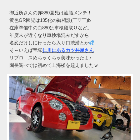
御近所さんの赤880園児は油脂メンテ！
黄色GR園児は195化の御相談(￣▽￣)b
在庫準備中の白880は車検段取りなど。
年度末が近くなり車検場混みだすから
名変だけしに行ったら入り口渋滞とか
そ～いえば宝塚
仁川にあるカツ丼屋さん
リブロ―スめちゃくちゃ美味かったよ♪
園長調べでは初めて上海楼を超えましたｗ