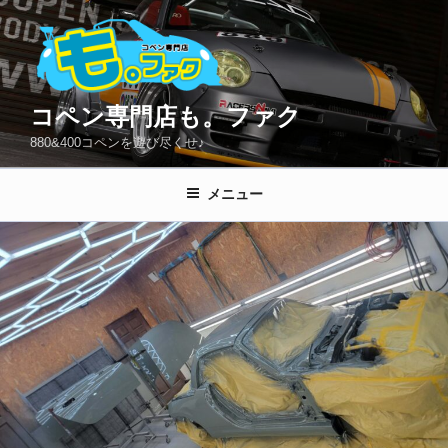
コ
ン
テ
ン
ツ
コペン専門店も。ファク
へ
880&400コペンを遊び尽くせ♪
ス
キ
メニュー
ッ
プ