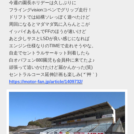
今週の園長ホリデーは久しぶりに
フライングvisionコペンでグリップ走行！
ドリフトでは結構ソレっぽく遊べたけど
周回になるとマダマダ気に入らんとこが
イッパイあるんでFFのほうが速いけど
あと少しサスとLSDが良い感じになれば
エンジン仕様なりのTIMEで走れそうやな。
自走でセントラルサーキット到着したら
白オバフェン880園児も会員枠に来てたよ♪
頑張って追いかけたけど届かんかった(笑)
セントラルコース延伸計画も楽しみ( *´艸｀)
https://motor-fan.jp/article/1409732/