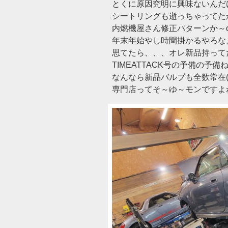
とくに原因究明に興味ないんだ
シートリングも逝っちゃってた
内燃機屋さん修正パターンか～o
年末年始やし時間掛かるやろな
思てたら、、、オレ新品持って
TIMEATTACK号の予備の予備ね
なんなら新品バルブも全数常在(
専門店ってそ～ゆ～モンですよ