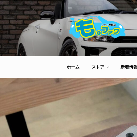
コ
ン
テ
ン
ツ
へ
ス
キ
ッ
ホーム
ストア
新着情
プ