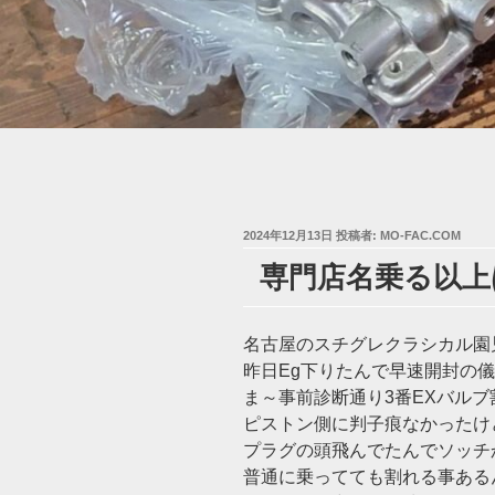
投
2024年12月13日
投稿者:
MO-FAC.COM
稿
専門店名乗る以上は
日:
名古屋のスチグレクラシカル園
昨日Eg下りたんで早速開封の儀(‘
ま～事前診断通り3番EXバルブ
ピストン側に判子痕なかったけ
プラグの頭飛んでたんでソッチ
普通に乗ってても割れる事ある