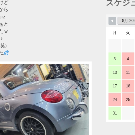
スケジ
けど
から
rz
ぁと
たｗ
月
火
♪
笑)
ね
3
4
10
11
17
18
24
25
31