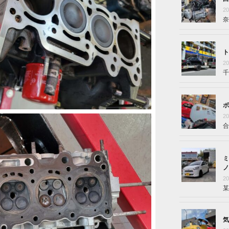
2
奈
ト
2
千
ボ
2
合
ミ
ノ
2
某
気