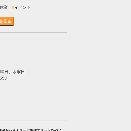
時休業
■
イベント
を見る
火曜日、水曜日
5559
GRおっさんターボ製作スタート(‘ω’)ノ