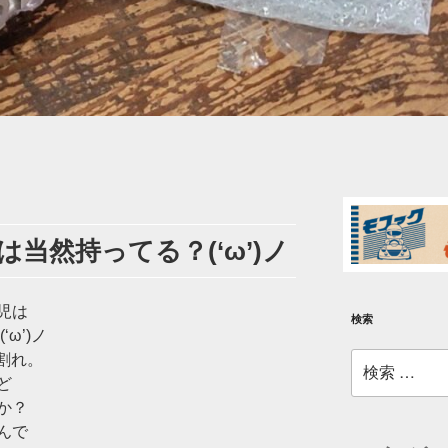
当然持ってる？(‘ω’)ノ
児は
検索
ω’)ノ
検
割れ。
索:
ど
か？
んで