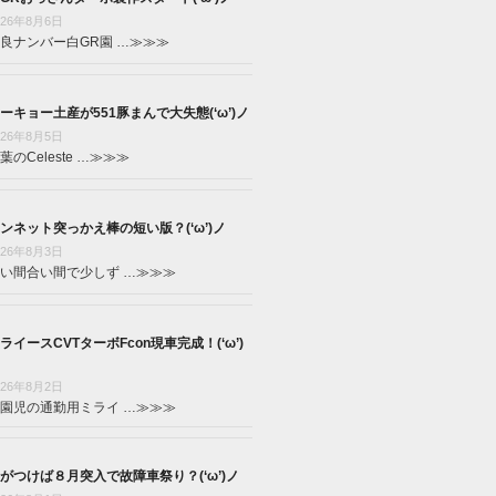
026年8月6日
良ナンバー白GR園 …
≫≫≫
ーキョー土産が551豚まんで大失態(‘ω’)ノ
026年8月5日
葉のCeleste …
≫≫≫
ンネット突っかえ棒の短い版？(‘ω’)ノ
026年8月3日
い間合い間で少しず …
≫≫≫
ライースCVTターボFcon現車完成！(‘ω’)
026年8月2日
園児の通勤用ミライ …
≫≫≫
がつけば８月突入で故障車祭り？(‘ω’)ノ