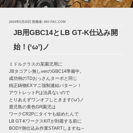
投
2024年5月26日
投稿者:
MO-FAC.COM
稿
JB用GBC14とLB GT-K仕込み開
日:
始！(‘ω’)ノ
ミドルクラスの某園児用に
JBタコアシ無しverのGBC14準備中。
成功例のTDおっさんターボと同じ
純正鋳物EXマニ強制連結パターン！
アウトレットPは治具ないので
とりあえずワンオフしときます(‘ω’)ノ
鹿児島の黄色GR園児は
ワークCR2Pにタイヤも組めたんで
LB GT-KワークスKITが到着する前に
BODY側仕込み作業STARTしますね～