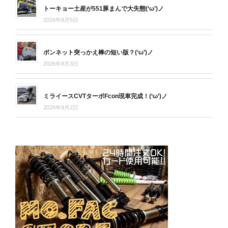
トーキョー土産が551豚まんで大失態(‘ω’)ノ
2026年8月5日
ボンネット突っかえ棒の短い版？(‘ω’)ノ
2026年8月3日
ミライースCVTターボFcon現車完成！(‘ω’)ノ
2026年8月2日