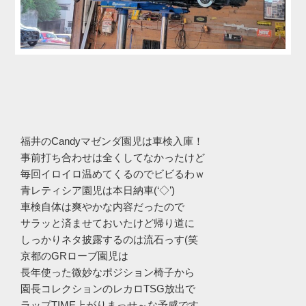
福井のCandyマゼンダ園児は車検入庫！
事前打ち合わせは全くしてなかったけど
毎回イロイロ温めてくるのでビビるわｗ
青レティシア園児は本日納車(‘◇’)ゞ
車検自体は爽やかな内容だったので
サラッと済ませておいたけど帰り道に
しっかりネタ披露するのは流石っす(笑
京都のGRローブ園児は
長年使った微妙なポジション椅子から
園長コレクションのレカロTSG放出で
ラップTIME上がりまっせ～な予感です