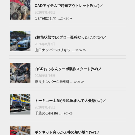
CADアイテムで時短アウトレットP(‘ω’)ノ
2026年8月8日
Garrettにして …
≫≫≫
2気筒状態でEgブロー疑惑だったけど(‘ω’)ノ
2026年8月7日
山口ナンバーのリキシ …
≫≫≫
白GRおっさんターボ製作スタート(‘ω’)ノ
2026年8月6日
奈良ナンバー白GR園 …
≫≫≫
トーキョー土産が551豚まんで大失態(‘ω’)ノ
2026年8月5日
千葉のCeleste …
≫≫≫
ボンネット突っかえ棒の短い版？(‘ω’)ノ