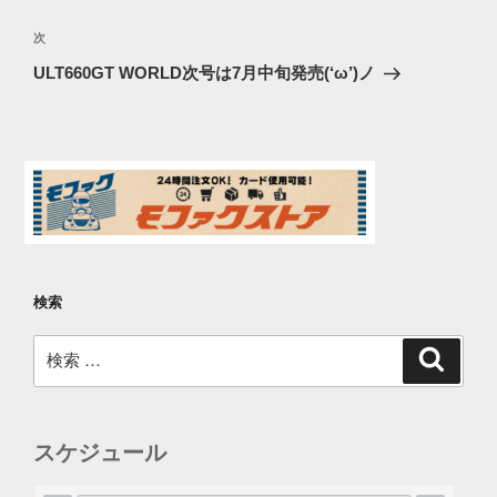
ナ
の
ビ
投
次
次
稿
ゲ
の
ULT660GT WORLD次号は7月中旬発売(‘ω’)ノ
投
ー
稿
シ
ョ
ン
検索
検
検
索
索:
スケジュール