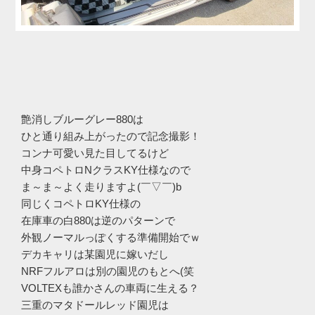
艶消しブルーグレー880は
ひと通り組み上がったので記念撮影！
コンナ可愛い見た目してるけど
中身コペトロNクラスKY仕様なので
ま～ま～よく走りますよ(￣▽￣)b
同じくコペトロKY仕様の
在庫車の白880は逆のパターンで
外観ノーマルっぽくする準備開始でｗ
デカキャリは某園児に嫁いだし
NRFフルアロは別の園児のもとへ(笑
VOLTEXも誰かさんの車両に生える？
三重のマタドールレッド園児は