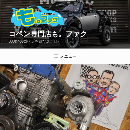
コ
ン
テ
ン
ツ
コペン専門店も。ファク
へ
880&400コペンを遊び尽くせ♪
ス
キ
メニュー
ッ
プ