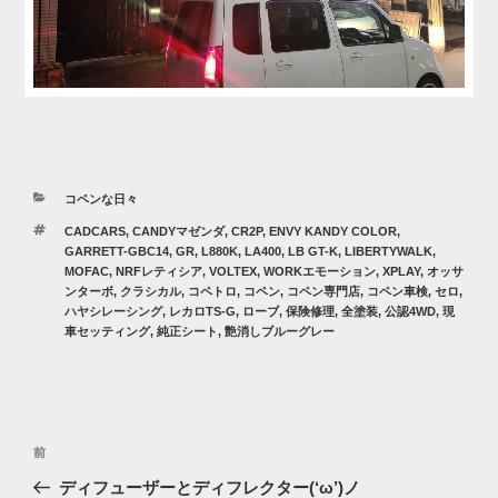
カ
コペンな日々
テ
タ
CADCARS
,
CANDYマゼンダ
,
CR2P
,
ENVY KANDY COLOR
,
ゴ
グ
GARRETT-GBC14
,
GR
,
L880K
,
LA400
,
LB GT-K
,
LIBERTYWALK
,
リ
MOFAC
,
NRFレティシア
,
VOLTEX
,
WORKエモーション
,
XPLAY
,
オッサ
ー
ンターボ
,
クラシカル
,
コペトロ
,
コペン
,
コペン専門店
,
コペン車検
,
セロ
,
ハヤシレーシング
,
レカロTS-G
,
ローブ
,
保険修理
,
全塗装
,
公認4WD
,
現
車セッティング
,
純正シート
,
艶消しブルーグレー
投
過
前
稿
去
ディフューザーとディフレクター(‘ω’)ノ