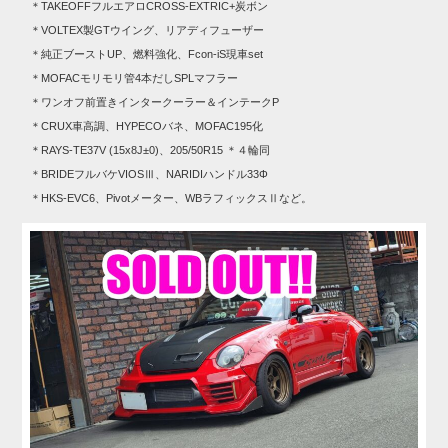
＊TAKEOFFフルエアロCROSS-EXTRIC+炭ボン
＊VOLTEX製GTウイング、リアディフューザー
＊純正ブーストUP、燃料強化、Fcon-iS現車set
＊MOFACモリモリ管4本だしSPLマフラー
＊ワンオフ前置きインタークーラー＆インテークP
＊CRUX車高調、HYPECOバネ、MOFAC195化
＊RAYS-TE37V (15x8J±0)、205/50R15 ＊４輪同
＊BRIDEフルバケVIOSⅢ、NARIDIハンドル33Φ
＊HKS-EVC6、Pivotメーター、WBラフィックスⅡなど。