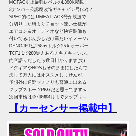
MOFAC史上最強レベルのL880K掲載！
3ナンバー公認魔改造ガチャピン号(‘ω’)ノ
SPEC的にはTIMEATTACK号が筑波で
分切りした時よりチョット速い仕様が
エアコン＆オーディオなど快適装備も
付いてるぶん少しだけ重たいイメージ♪
DYNOJET生258psトルク25ｋオーバー
TCF1.1で280馬力あるチキチキマシン。
内容語りだしたら数日掛かります(笑)
ドグギアやNOSもそのままにしたんで
決して万人にはオススメしませんが、
予想外に通勤マチノリも普通に出来る
クラブスポーツPKGだと思ってますｗ
次回車検は令和8年4月までタップリ～
【カーセンサー掲載中】