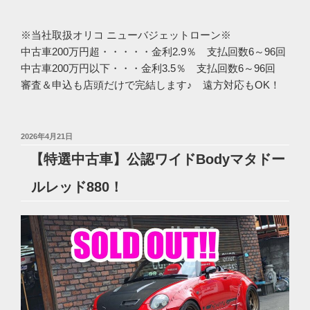
※当社取扱オリコ ニューバジェットローン※
中古車200万円超・・・・・金利2.9％ 支払回数6～96回
中古車200万円以下・・・金利3.5％ 支払回数6～96回
審査＆申込も店頭だけで完結します♪ 遠方対応もOK！
投
2026年4月21日
稿
【特選中古車】公認ワイドBodyマタドー
日:
ルレッド880！