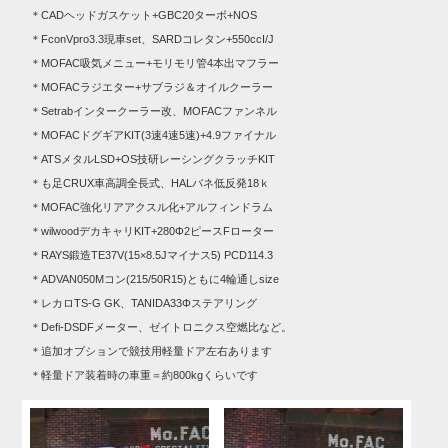
＊CADヘッドガスケット+GBC20ターボ+NOS
＊FconVpro3.3現車set、SARDコレタン+550ccI/J
＊MOFAC吸気メニュー+モリモリ管4本出マフラー
＊MOFACラジエター+サブラジ＆オイルクーラー
＊Setrabインタークーラー改、MOFACファンネル
＊MOFACドグギアKIT(3速4速5速)+4.9ファイナル
＊ATSメタルLSD+OS技研レーシングクラッチKIT
＊も足CRUX車高調全長式、HALバネ低反発18ｋ
＊MOFAC強化リアアクスル化+アルフィンドラム
＊wilwoodデカキャリKIT+280Φ2ピースFローター
＊RAYS鍛造TE37V(15×8.5Jマイナス5) PCD114.3
＊ADVAN050Mコン(215/50R15)ともに4輪通しsize
＊レカロTS-G GK、TANIDA33Φステアリング
＊Defi-DSDFメーター、ゼイトロニクス空燃比など。
＊追加オプションで競技用軽量ドア左右あります
＊軽量ドア装着時の車重＝約800kgくらいです