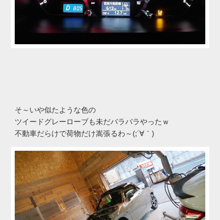
そ～いや似たような色の
ツイードグレーローブも未だバラバラやったｗ
不動車だらけで荷物だけ嵩張るわ～(;´∀｀)