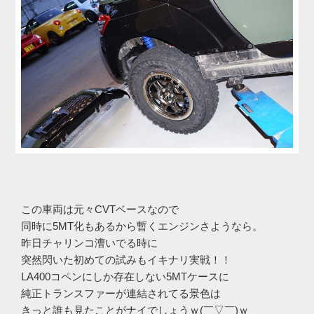
この車両は元々CVTベースなので
同時に5MT化もあるから暫くエンジンさようなら。
昨日チャリンコ漕いでる時に
突然閃いた初めての試みもイキナリ実戦！！
LA400コペンにしか存在しない5MTケースに
純正トランスファーが連結されてる景色は
きっと誰も見たことがナイでしょうｗ(￣▽￣)ｗ