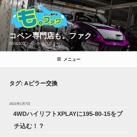
コ
ン
テ
ン
ツ
コペン専門店も。ファク
へ
880&400コペンを遊び尽くせ♪
ス
キ
メニュー
ッ
プ
タグ:
Aピラー交換
投
2021年1月7日
稿
4WDハイリフトXPLAYに195-80-15をブ
日:
チ込む！？