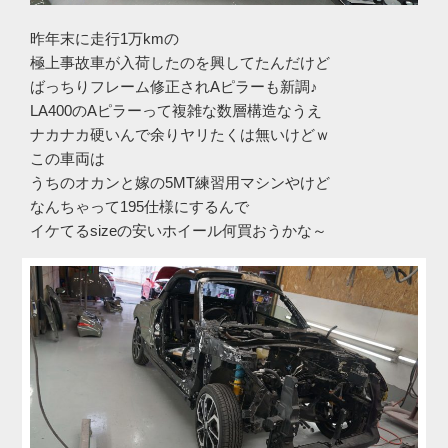
昨年末に走行1万kmの
極上事故車が入荷したのを興してたんだけど
ばっちりフレーム修正されAピラーも新調♪
LA400のAピラーって複雑な数層構造なうえ
ナカナカ硬いんで余りヤリたくは無いけどｗ
この車両は
うちのオカンと嫁の5MT練習用マシンやけど
なんちゃって195仕様にするんで
イケてるsizeの安いホイール何買おうかな～