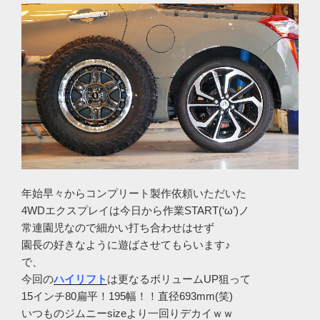
年始早々からコンプリート製作依頼いただいた
4WDエクスプレイは今日から作業START(‘ω’)ノ
常連園児なので細かい打ち合わせはせず
園長の好きなように遊ばさせてもらいます♪
で、
今回の
ハイリフト
は更なるボリュームUP狙って
15インチ80扁平！195幅！！直径693mm(笑)
いつものジムニーsizeより一回りデカイｗｗ