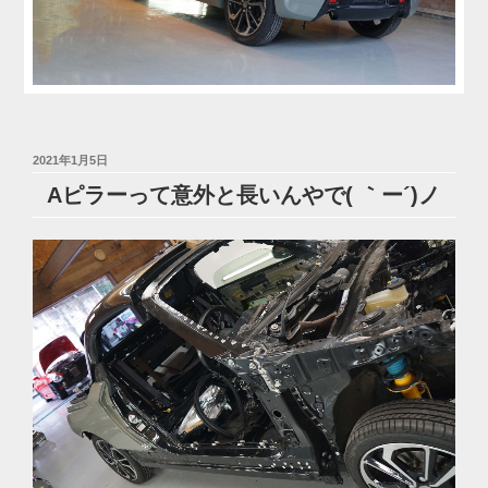
投
2021年1月5日
稿
Aピラーって意外と長いんやで( ｀ー´)ノ
日: