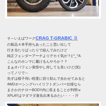
CRAG T-GRABIC Ⅱ
そ～いえばワーク
の新品４本手持ちあったこと思い出して
行き当たりばったりで組んでみたけど
純正フェンダーアーチよりデカイ気が？(;^_^A
こんなのホンマに履けるんやろか？？
まぁオバフェン覚悟やし何しても良いけど(笑)
ってノリで～
先ずは様子伺い程度に切り刻んで合わせてみると
4WDホーシング+ハイリフトダンパー仕様なら
まさかのナローBODY内に収まることが判明ｗ
XPLAYはマダマダ進化出来るみたい・・・汗