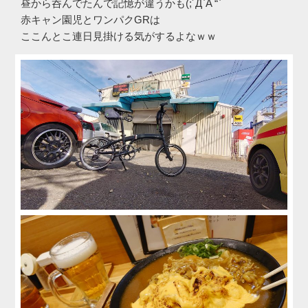
昼から呑んでたんで記憶が違うかも(;´Д`A “`
赤キャン園児とワンパクGRは
ここんとこ連日見掛ける気がするよなｗｗ