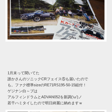
1月末って聞いてた
誰かさんのソニックCRフェイス⑤も届いたので
も。ファク標準sizeのRE71RS195-50-15組付！
ゲジナン白～ブは
アルフィンドラムとADVAN052を新調(‘ω’)ノ
若干ハミタイしたので明日綺麗に納めますｗ