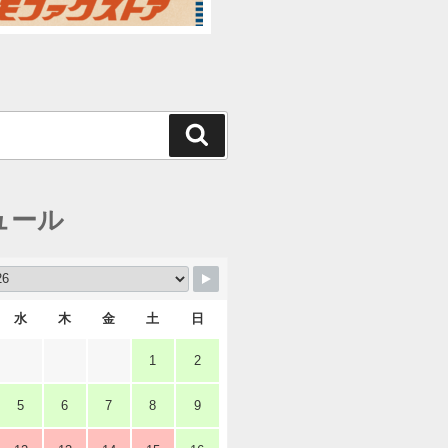
検
索
ュール
水
木
金
土
日
1
2
5
6
7
8
9