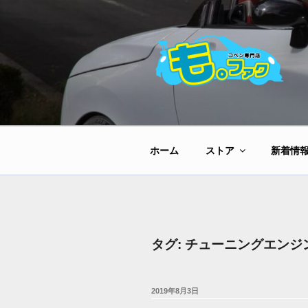
コ
ン
テ
ン
ツ
へ
ス
キ
ッ
ホーム
ストア
新着情
プ
タグ:
チューニングエンジ
投
2019年8月3日
稿