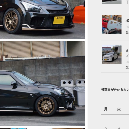
千
ボ
2
合
ミ
ノ
2
某
投稿日が分かるカ
月
火