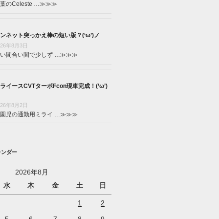
葉のCeleste …
≫≫≫
ンネット突っかえ棒の短い版？(‘ω’)ノ
026年8月3日
い間合い間で少しず …
≫≫≫
ライースCVTターボFcon現車完成！(‘ω’)
026年8月2日
園児の通勤用ミライ …
≫≫≫
レンダー
2026年8月
水
木
金
土
日
1
2