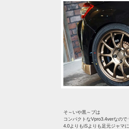
そ～いや黒～ブは
コンパクトなVpro3.4verな
4.0よりもiSよりも足元ジャ