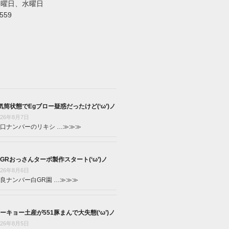
火曜日、水曜日
5559
気筒状態でEgブロー疑惑だったけど(‘ω’)ノ
026年8月7日
口ナンバーのリキシ …
≫≫≫
GRおっさんターボ製作スタート(‘ω’)ノ
026年8月6日
良ナンバー白GR園 …
≫≫≫
ーキョー土産が551豚まんで大失態(‘ω’)ノ
026年8月5日