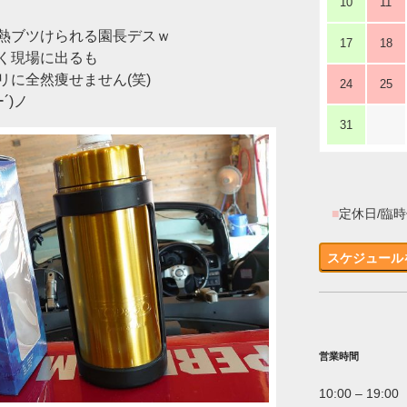
10
11
熱ブツけられる園長デスｗ
17
18
く現場に出るも
に全然痩せません(笑)
24
25
´)ノ
31
■
定休日/臨
スケジュール
営業時間
10:00 – 19:00