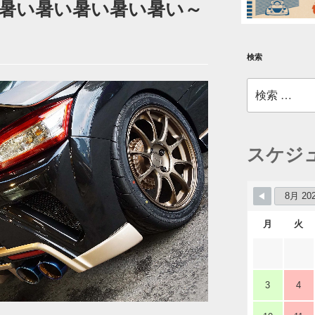
暑い暑い暑い暑い暑い～
検索
検
索:
スケジ
月
火
3
4