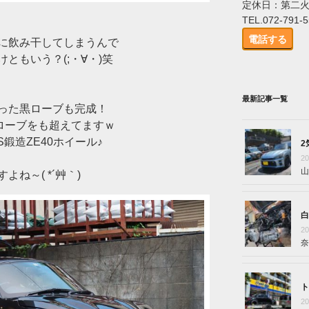
定休日：第二
TEL.072-791-
電話する
に飲み干してしまうんで
ともいう？(;・∀・)笑
最新記事一覧
った黒ローブも完成！
ローブをも超えてますｗ
S鍛造ZE40ホイール♪
2
2
山
ね～( *´艸｀)
白
2
奈
ト
2