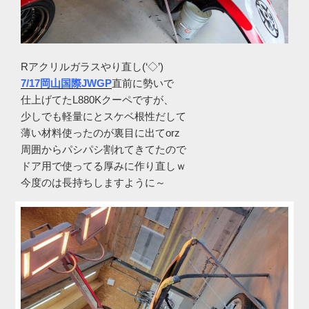
Rアクリルガラスやり直し(‘◇’)ゞ
7/17岡山国際JWGP
直前に勢いで
仕上げてたL880Kクーペですが、
少しでも軽量にとスケベ根性だして
薄い材料使ったのが裏目に出てorz
周囲からパシパシ割れてきてたので
ドア用で使ってる厚みに作り直しｗ
今度のは長持ちしますように～