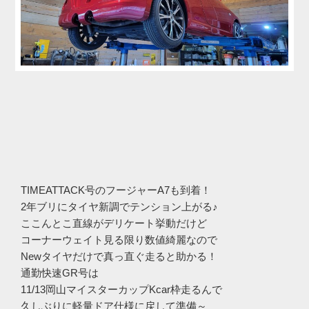
TIMEATTACK号のフージャーA7も到着！
2年ブリにタイヤ新調でテンション上がる♪
ここんとこ直線がデリケート挙動だけど
コーナーウェイト見る限り数値綺麗なので
Newタイヤだけで真っ直ぐ走ると助かる！
通勤快速GR号は
11/13岡山マイスターカップKcar枠走るんで
久しぶりに軽量ドア仕様に戻して準備～