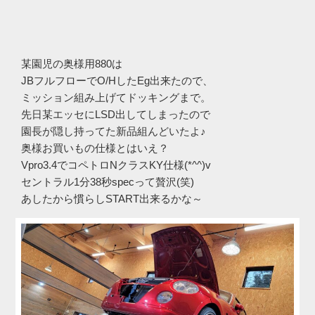
某園児の奥様用880は
JBフルフローでO/HしたEg出来たので、
ミッション組み上げてドッキングまで。
先日某エッセにLSD出してしまったので
園長が隠し持ってた新品組んどいたよ♪
奥様お買いもの仕様とはいえ？
Vpro3.4でコペトロNクラスKY仕様(*^^)v
セントラル1分38秒specって贅沢(笑)
あしたから慣らしSTART出来るかな～