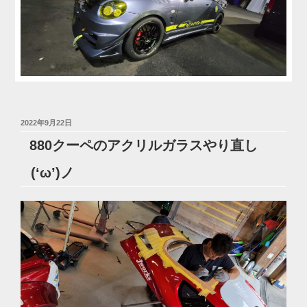
投
2022年9月22日
稿
880クーペのアクリルガラスやり直し
日:
(‘ω’)ノ