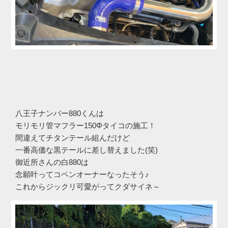
八王子ナンバー880くんは
モリモリ管マフラー150Φタイコの施工！
間違えてチタンテール組んだけど
一番高価な黒テールに差し替えました(笑)
御近所さんの白880は
念願叶ってコペンオーナーなったそう♪
これからジックリ可愛がってクダサイネ～