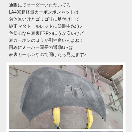
通販にてオーダーいただいてる
LA400超軽量カーボンボンネットは
勿体無いけどゴリゴリに足付けして
純正マタドールレッドに塗装中(‘ω’)ノ
色塗るなら表裏FRPのほうが安いけど
表カーボンのほうが剛性良いんよね！
因みにミーハー園長の通勤GRは
表裏カーボンなので開けたら見えます♪