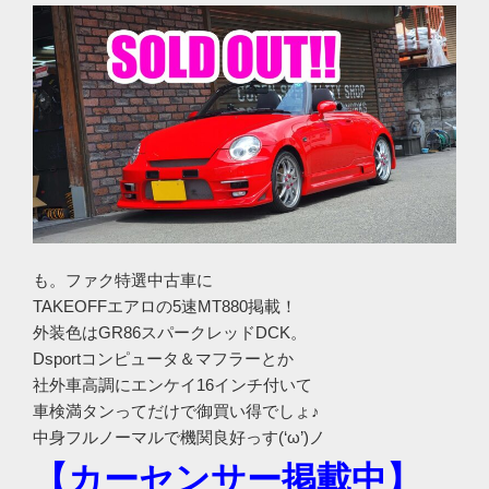
も。ファク特選中古車に
TAKEOFFエアロの5速MT880掲載！
外装色はGR86スパークレッドDCK。
Dsportコンピュータ＆マフラーとか
社外車高調にエンケイ16インチ付いて
車検満タンってだけで御買い得でしょ♪
中身フルノーマルで機関良好っす(‘ω’)ノ
【カーセンサー掲載中】