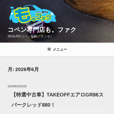
コ
ン
テ
ン
ツ
コペン専門店も。ファク
へ
880&400コペンを遊び尽くせ♪
ス
キ
メニュー
ッ
プ
月:
2026年6月
投
2026年6月29日
稿
【特選中古車】TAKEOFFエアロGR86ス
日:
パークレッド880！