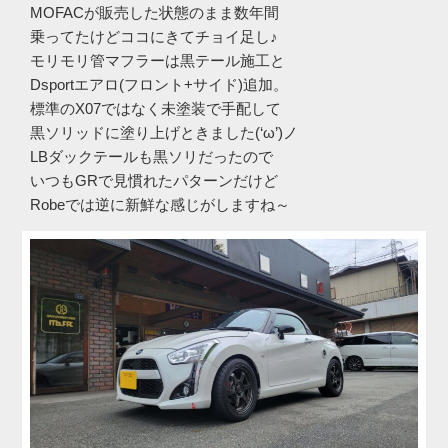
MOFACが販売した状態のまま数年間
乗ってたけどココにきてチョイ足し♪
モリモリ管マフラーは黒テール施工と
Dsportエアロ(フロント+サイド)追加。
標準のX07ではなく未塗装で手配して
黒ソリッドに塗り上げときました(‘ω’)ノ
LBダックテールも黒ソリだったので
いつもGRで見慣れたパターンだけど
Robeでは逆に新鮮な感じがしますね～