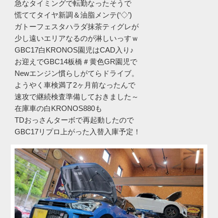
急なタイミングで転勤なったそうで
慌ててタイヤ新調＆油脂メンテ(‘◇’)ゞ
ガトーフェスタハラダ抹茶ティグレが
少し遠いエリアなるのが淋しいっすｗ
GBC17白KRONOS園児はCAD入り♪
お迎えでGBC14板橋＃黄色GR園児で
Newエンジン慣らしがてらドライブ。
ようやく車検満了2ヶ月前なったんで
速攻で継続検査準備しておきました～
在庫車の白KRONOS880も
TDおっさんターボで再起動したので
GBC17リプロ上がった入替入庫予定！