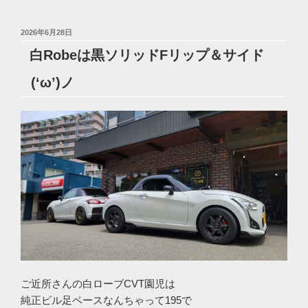
投
2026年6月28日
稿
白Robeは黒ソリッドFリップ＆サイド
日:
(‘ω’)ノ
ご近所さんの白ローブCVT園児は
純正ビル足ベースなんちゃって195で