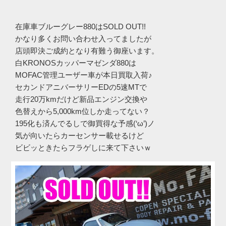
在庫車ブルーグレー880はSOLD OUT!!
かなり多くお問い合わせ入ってましたが
店頭即決ご成約となり有難う御座います。
白KRONOSカッパーマゼンダ880は
MOFAC管理ユーザー車が本日買取入荷♪
セカンドアニバーサリーEDの5速MTで
走行20万kmだけど新品エンジン交換や
色替えから5,000km位しか走ってない？
195化も済んでるしで御買得な予感(‘ω’)ノ
気が向いたらカーセンサー載せるけど
ビビッときたらフラゲしに来て下さいｗ