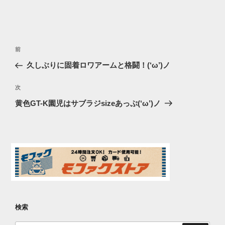
投
過
前
稿
去
久しぶりに固着ロワアームと格闘！(‘ω’)ノ
ナ
の
ビ
投
次
次
稿
ゲ
の
黄色GT-K園児はサブラジsizeあっぷ(‘ω’)ノ
投
ー
稿
シ
ョ
ン
検索