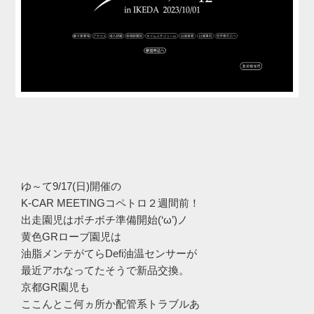
ゆ～て9/17(日)開催の
K-CAR MEETINGコペトロ２週間前！
出走園児はボチボチ準備開始(‘ω’)ノ
黄色GRローブ園児は
油脂メンテがてらDefi油温センサーが
最近アホなってたそうで新品交換。
京都GR園児も
ここんとこ何ヵ所か配管系トラブルあ