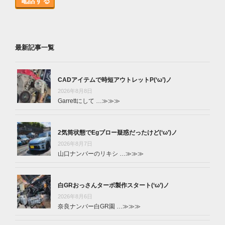
電話する
最新記事一覧
CADアイテムで時短アウトレットP(‘ω’)ノ
2026年8月8日
Garrettにして …
≫≫≫
2気筒状態でEgブロー疑惑だったけど(‘ω’)ノ
2026年8月7日
山口ナンバーのリキシ …
≫≫≫
白GRおっさんターボ製作スタート(‘ω’)ノ
2026年8月6日
奈良ナンバー白GR園 …
≫≫≫