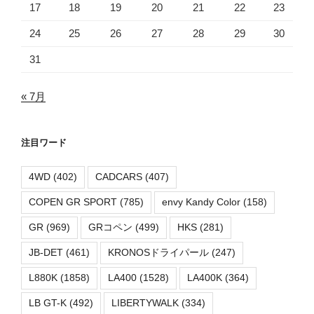
17
18
19
20
21
22
23
24
25
26
27
28
29
30
31
« 7月
注目ワード
4WD
(402)
CADCARS
(407)
COPEN GR SPORT
(785)
envy Kandy Color
(158)
GR
(969)
GRコペン
(499)
HKS
(281)
JB-DET
(461)
KRONOSドライパール
(247)
L880K
(1858)
LA400
(1528)
LA400K
(364)
LB GT-K
(492)
LIBERTYWALK
(334)