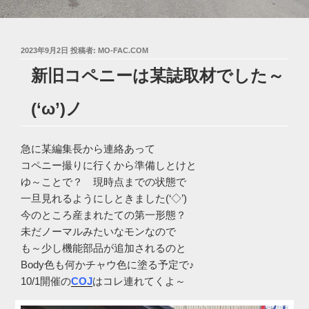
投
2023年9月2日
投稿者:
MO-FAC.COM
稿
新旧コペニーは某誌取材でした～
日:
(‘ω’)ノ
急に某編集長から連絡あって
コペニー撮りに行くから準備しとけと
ゆ～ことで？ 現時点までの状態で
一旦見れるようにしときました(‘◇’)ゞ
今のところ産まれたての第一形態？
未だノーマルみたいなモンなので
も～少し機能部品が追加されるのと
Body色も何かチャウ色に塗る予定で♪
10/1開催の
COJ
はコレ連れてくよ～