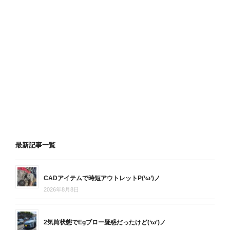
最新記事一覧
CADアイテムで時短アウトレットP(‘ω’)ノ
2026年8月8日
2気筒状態でEgブロー疑惑だったけど(‘ω’)ノ