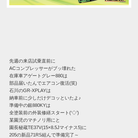
先週の来店試乗直前に
ACコンプレッサーがブッ壊れた
在庫車アゲートグレー880は
部品届いたんでエアコン復活(笑)
石川のGR-XPLAYは
納車前に少しだけデコッといたよ♪
準備中の銀880KYは
全塗装前の外装修繕スタート(‘◇’)ゞ
某園児のマチノリ用にと
園長秘蔵TE37V(15×8.5Jマイナス5)に
205の新品71RS組んで準備完了～