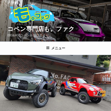
コ
ン
テ
ン
ツ
コペン専門店も。ファク
へ
880&400コペンを遊び尽くせ♪
ス
キ
メニュー
ッ
プ