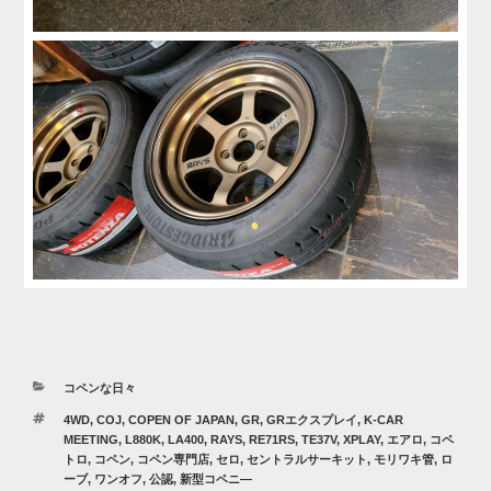
カ
コペンな日々
テ
タ
4WD
,
COJ
,
COPEN OF JAPAN
,
GR
,
GRエクスプレイ
,
K-CAR
ゴ
グ
MEETING
,
L880K
,
LA400
,
RAYS
,
RE71RS
,
TE37V
,
XPLAY
,
エアロ
,
コペ
リ
トロ
,
コペン
,
コペン専門店
,
セロ
,
セントラルサーキット
,
モリワキ管
,
ロ
ー
ーブ
,
ワンオフ
,
公認
,
新型コペニ―