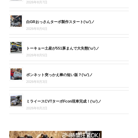
2026年8月7日
白GRおっさんターボ製作スタート(‘ω’)ノ
2026年8月6日
トーキョー土産が551豚まんで大失態(‘ω’)ノ
2026年8月5日
ボンネット突っかえ棒の短い版？(‘ω’)ノ
2026年8月3日
ミライースCVTターボFcon現車完成！(‘ω’)ノ
2026年8月2日