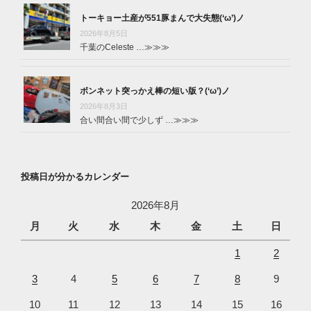
トーキョー土産が551豚まんで大失態(‘ω’)ノ
2026年8月5日
千葉のCeleste …
≫≫≫
ボンネット突っかえ棒の短い版？(‘ω’)ノ
2026年8月3日
合い間合い間で少しず …
≫≫≫
投稿日が分かるカレンダー
2026年8月
月
火
水
木
金
土
日
1
2
3
4
5
6
7
8
9
10
11
12
13
14
15
16