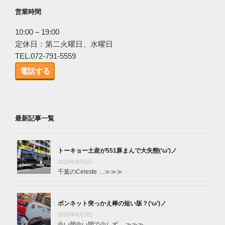
営業時間
10:00 – 19:00
定休日：第二火曜日、水曜日
TEL.072-791-5559
電話する
最新記事一覧
トーキョー土産が551豚まんで大失態(‘ω’)ノ
2026年8月5日
千葉のCeleste …
≫≫≫
ボンネット突っかえ棒の短い版？(‘ω’)ノ
2026年8月3日
合い間合い間で少しず …
≫≫≫