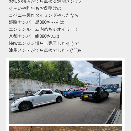
お盆の帰省がてら点検＆油脂メンテ♪
そ～いや昨年もお盆明けの
コペニ―製作タイミングやったなｗ
姫路ナンバー黒880ちゃんは
エンジンルーム内めちゃオイリー！
京都ナンバー紺880さんは
Newエンジン慣らし完了したそうで
油脂メンテがてら点検でした～(*^^)v