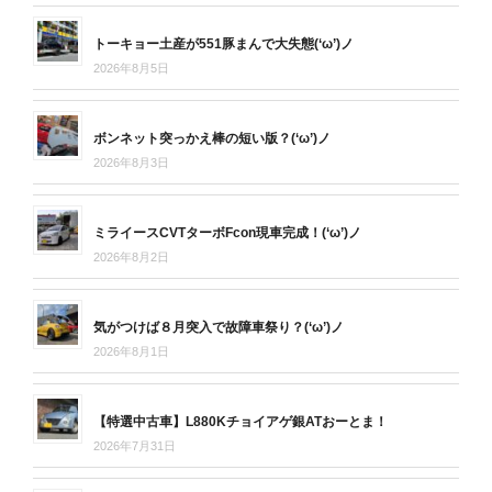
トーキョー土産が551豚まんで大失態(‘ω’)ノ
2026年8月5日
ボンネット突っかえ棒の短い版？(‘ω’)ノ
2026年8月3日
ミライースCVTターボFcon現車完成！(‘ω’)ノ
2026年8月2日
気がつけば８月突入で故障車祭り？(‘ω’)ノ
2026年8月1日
【特選中古車】L880Kチョイアゲ銀ATおーとま！
2026年7月31日