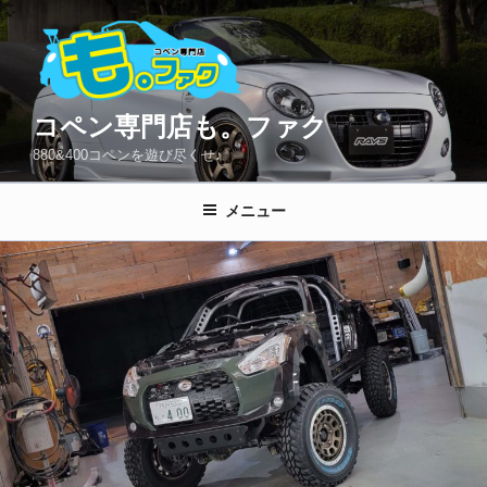
コ
ン
テ
ン
ツ
コペン専門店も。ファク
へ
880&400コペンを遊び尽くせ♪
ス
キ
メニュー
ッ
プ