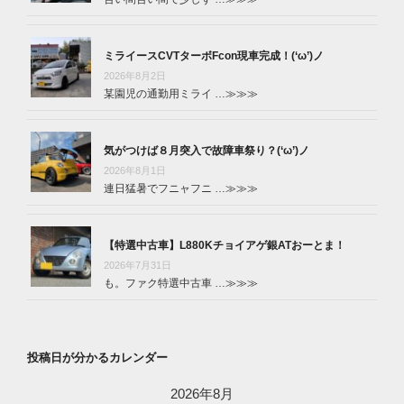
ミライースCVTターボFcon現車完成！(‘ω’)ノ
2026年8月2日
某園児の通勤用ミライ …
≫≫≫
気がつけば８月突入で故障車祭り？(‘ω’)ノ
2026年8月1日
連日猛暑でフニャフニ …
≫≫≫
【特選中古車】L880Kチョイアゲ銀ATおーとま！
2026年7月31日
も。ファク特選中古車 …
≫≫≫
投稿日が分かるカレンダー
2026年8月