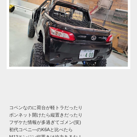
コペンなのに荷台が軽トラだったり
ボンネット開けたら縦置きだったり
フザケた情報が多過ぎてゴメン(笑)
初代コペニ―のK6Aと比べたら
M13エンジン縦置きは迫力あるな！