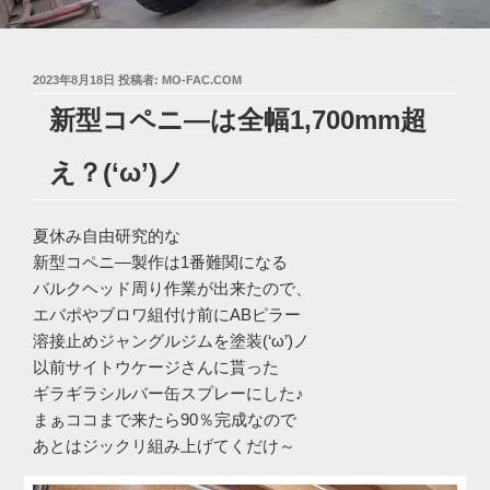
投
2023年8月18日
投稿者:
MO-FAC.COM
稿
新型コペニ―は全幅1,700mm超
日:
え？(‘ω’)ノ
夏休み自由研究的な
新型コペニ―製作は1番難関になる
バルクヘッド周り作業が出来たので、
エバポやブロワ組付け前にABピラー
溶接止めジャングルジムを塗装(‘ω’)ノ
以前サイトウケージさんに貰った
ギラギラシルバー缶スプレーにした♪
まぁココまで来たら90％完成なので
あとはジックリ組み上げてくだけ～