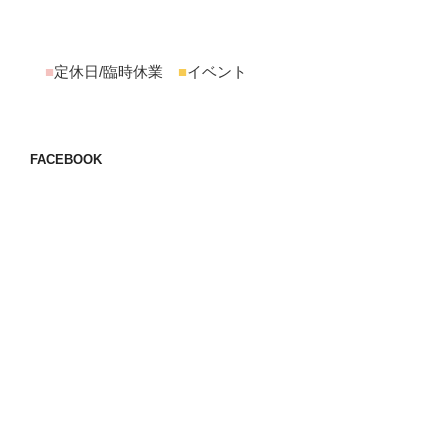
■
定休日/臨時休業
■
イベント
FACEBOOK