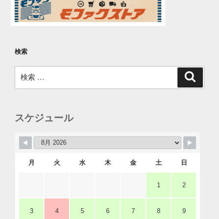
ン
検索
検
検
索
索:
スケジュール
月
火
水
木
金
土
日
1
2
3
4
5
6
7
8
9