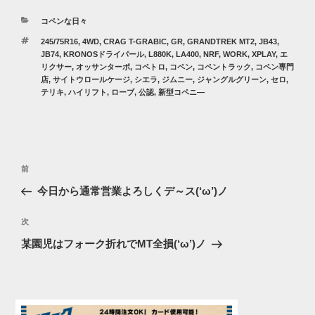
カ
コペンな日々
テ
タ
245/75R16
,
4WD
,
CRAG T-GRABIC
,
GR
,
GRANDTREK MT2
,
JB43
,
ゴ
グ
JB74
,
KRONOSドライパール
,
L880K
,
LA400
,
NRF
,
WORK
,
XPLAY
,
エ
リ
リクサー
,
オッサンターボ
,
コペトロ
,
コペン
,
コペントラック
,
コペン専門
ー
店
,
サイトウロールケージ
,
シエラ
,
ジムニー
,
ジャングルグリーン
,
セロ
,
テリキ
,
ハイリフト
,
ローブ
,
公認
,
新型コペニ―
投
過
前
稿
去
今日から通常営業よろしくデ～ス(‘ω’)ノ
ナ
の
ビ
投
次
次
稿
ゲ
の
某園児はフォーク折れでMT全損(‘ω’)ノ
投
ー
稿
シ
ョ