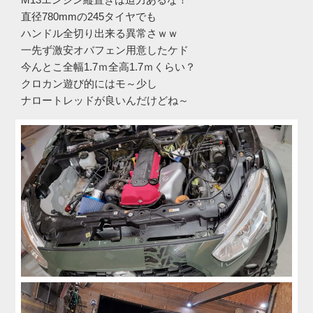
直径780mmの245タイヤでも
ハンドル全切り出来る異常さｗｗ
一先ず激安オバフェン用意したケド
今んとこ全幅1.7ｍ全高1.7ｍくらい？
クロカン遊び的にはモ～少し
ナロートレッドが良いんだけどね～