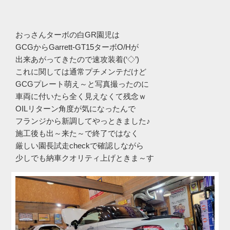
おっさんターボの白GR園児は
GCGからGarrett-GT15ターボO/Hが
出来あがってきたので速攻装着(‘◇’)ゞ
これに関しては通常プチメンテだけど
GCGプレート萌え～と写真撮ったのに
車両に付いたら全く見えなくて残念ｗ
OILリターン角度が気になったんで
フランジから新調してやっときました♪
施工後も出～来た～で終了ではなく
厳しい園長試走checkで確認しながら
少しでも納車クオリティ上げときま～す