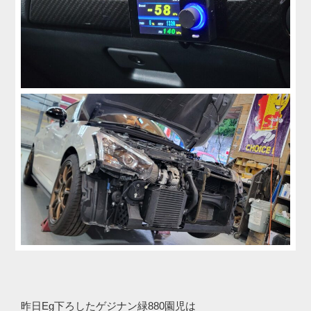
昨日Eg下ろしたゲジナン緑880園児は