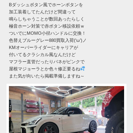
Bダッシュボタン風でホーンボタンを
加工装着してたんだけど間違って
鳴らしちゃうことが数回あったらしく
極音ホーン対策で赤ボタン移設依頼ｗ
ついでにMOMO小径ハンドルに交換！
色替えブルーグレー880買取入荷(‘ω’)ノ
KMオーバーライダーにキャリアが
付いてるクラシカル風なんだけど
マフラー直管だったりバネがピンクで
屋根マジョーラとか色々修正要るね
また気が向いたら掲載準備しますね～