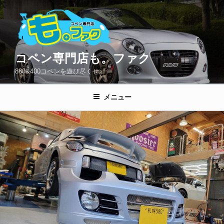
コ
ン
テ
ン
ツ
コペン専門店も。ファク
へ
880&400コペンを遊び尽くせ♪
ス
キ
メニュー
ッ
プ