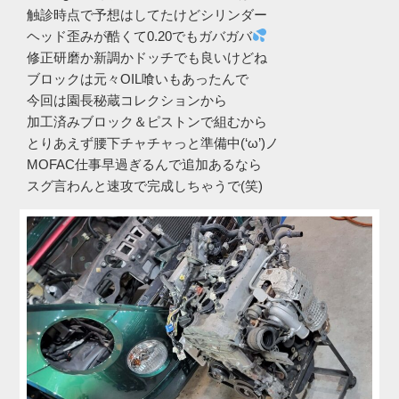
触診時点で予想はしてたけどシリンダー
ヘッド歪みが酷くて0.20でもガバガバ
修正研磨か新調かドッチでも良いけどね
ブロックは元々OIL喰いもあったんで
今回は園長秘蔵コレクションから
加工済みブロック＆ピストンで組むから
とりあえず腰下チャチャっと準備中(‘ω’)ノ
MOFAC仕事早過ぎるんで追加あるなら
スグ言わんと速攻で完成しちゃうで(笑)