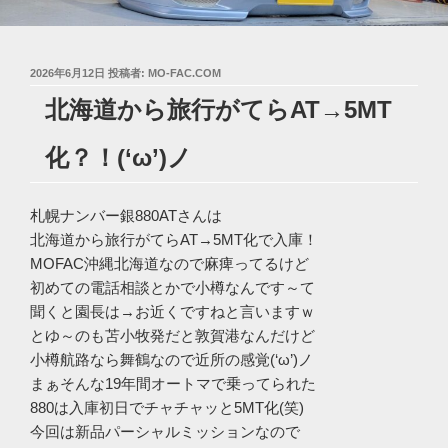
投
2026年6月12日
投稿者:
MO-FAC.COM
稿
北海道から旅行がてらAT→5MT
日:
化？！(‘ω’)ノ
札幌ナンバー銀880ATさんは
北海道から旅行がてらAT→5MT化で入庫！
MOFAC沖縄北海道なので麻痺ってるけど
初めての電話相談とかで小樽なんです～て
聞くと園長は→お近くですねと言いますｗ
とゆ～のも苫小牧発だと敦賀港なんだけど
小樽航路なら舞鶴なので近所の感覚(‘ω’)ノ
まぁそんな19年間オートマで乗ってられた
880は入庫初日でチャチャッと5MT化(笑)
今回は新品パーシャルミッションなので