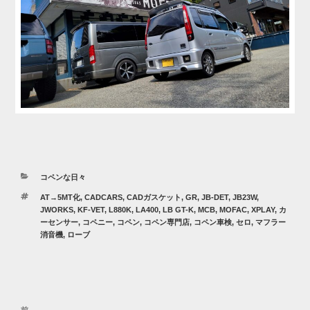
カ
コペンな日々
テ
タ
AT→5MT化
,
CADCARS
,
CADガスケット
,
GR
,
JB-DET
,
JB23W
,
ゴ
グ
JWORKS
,
KF-VET
,
L880K
,
LA400
,
LB GT-K
,
MCB
,
MOFAC
,
XPLAY
,
カ
リ
ーセンサー
,
コペニー
,
コペン
,
コペン専門店
,
コペン車検
,
セロ
,
マフラー
ー
消音機
,
ローブ
投
前