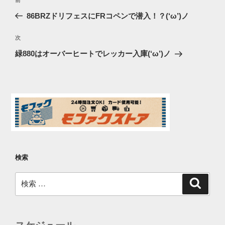
過
稿
去
86BRZドリフェスにFRコペンで潜入！？(‘ω’)ノ
ナ
の
ビ
投
次
次
稿
ゲ
の
緑880はオーバーヒートでレッカー入庫(‘ω’)ノ
投
ー
稿
シ
ョ
ン
検索
検
検
索
索: