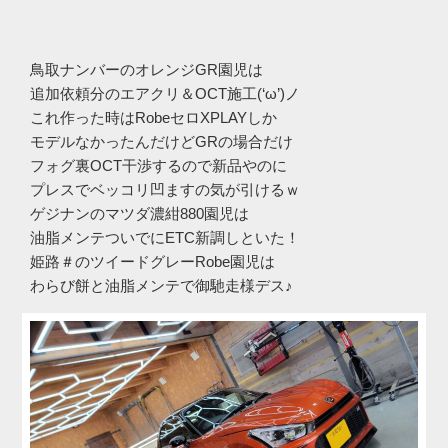
鳥取ナンバーのオレンジGR園児は
追加依頼分のエアクリ＆OCT施工(‘ω’)ノ
これ作った時はRobeセロXPLAYしか
モデルなかったんだけどGRの場合だけ
フォグ裏OCT干渉するので新品やのに
プレスでベッコリ凹ますの気が引けるｗ
ゲジナンのマツダ濃紺880園児は
油脂メンテついでにETC新調しといた！
姫路＃のツイードグレーRobe園児は
わらび餅と油脂メンテで御馳走様デス♪