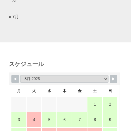
31
« 7月
スケジュール
月
火
水
木
金
土
日
1
2
3
4
5
6
7
8
9