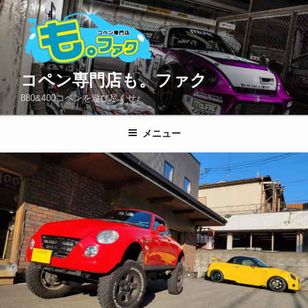
コ
ン
テ
ン
ツ
コペン専門店も。ファク
へ
880&400コペンを遊び尽くせ♪
ス
キ
メニュー
ッ
プ