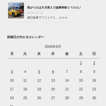
気がつけば８月突入で故障車祭り？(‘ω’)ノ
2026年8月1日
連日猛暑でフニャフニ …
≫≫≫
投稿日が分かるカレンダー
2026年8月
月
火
水
木
金
土
日
1
2
3
4
5
6
7
8
9
10
11
12
13
14
15
16
17
18
19
20
21
22
23
24
25
26
27
28
29
30