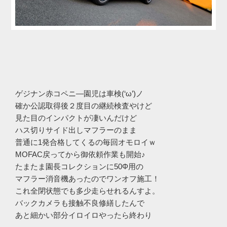
ゲジナン赤コペニ―園児は車検(‘ω’)ノ
確か公認取得後２度目の継続検査やけど
見た目のインパクトが凄いんだけど
ハス切りサイド出しマフラーのまま
普通に1発合格してくるの毎回オモロイｗ
MOFAC戻ってから御依頼作業も開始♪
たまたま園長コレクションに50Φ用の
マフラー消音機あったのでワンオフ施工！
これ全閉状態でも多少走らせれるんすよ。
バックカメラも接触不良修繕したんで
あと細かい部分イロイロやったら終わり