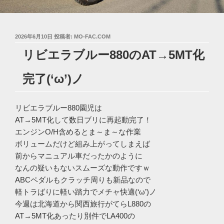
投
2026年6月10日
投稿者:
MO-FAC.COM
稿
リビエラブルー880のAT→5MT化
日:
完了(‘ω’)ノ
リビエラブルー880園児は
AT→5MT化して数日ブリに再起動完了！
エンジンO/H含めるとま～ま～な作業
ボリュームだけど組み上がってしまえば
前からマニュアル車だったかのように
なんの疑いもないスムーズな動作ですｗ
ABCペダルもクラッチ周りも新品なので
軽トラばりに軽い踏力でメチャ快適(‘ω’)ノ
今週は北海道から関西旅行がてらL880の
AT→5MT化あったり別件でLA400の