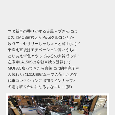
マダ新車の香りがする赤黒～ブさんには
DスポMCB前後とかPivotクルコンとか
数点アクセサリーちゃちゃっと施工(‘ω’)ノ
乗換え直後はモチベーション高いうちに
とりあえず色々やってみるの大賛成っす！
在庫車LA150Sは今朝車検＆登録して
MOFAC戻ってきたら直後には納車完了ｗ
入替わりにL910四駆ムーブ入荷したので
代車コレクションに追加ラインナップ♪
冬場は取り合いになるよなコレ～(笑)