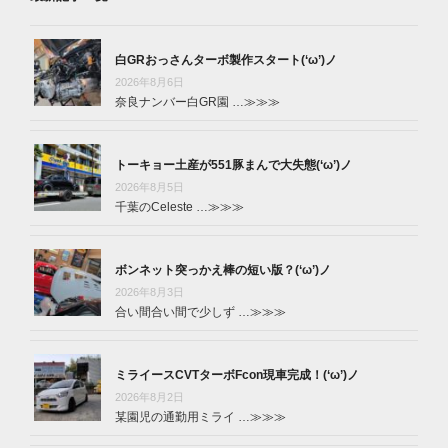
白GRおっさんターボ製作スタート(‘ω’)ノ
2026年8月6日
奈良ナンバー白GR園 …
≫≫≫
トーキョー土産が551豚まんで大失態(‘ω’)ノ
2026年8月5日
千葉のCeleste …
≫≫≫
ボンネット突っかえ棒の短い版？(‘ω’)ノ
2026年8月3日
合い間合い間で少しず …
≫≫≫
ミライースCVTターボFcon現車完成！(‘ω’)ノ
2026年8月2日
某園児の通勤用ミライ …
≫≫≫