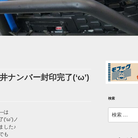
ナンバー封印完了(‘ω’)
検索
検
―は
索:
‘ω’)ノ
ました♪
でも