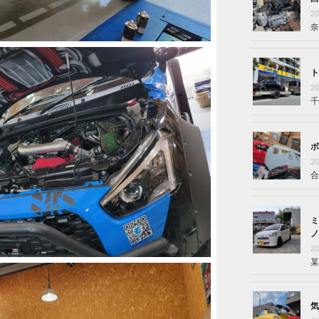
2
奈
ト
2
千
ボ
2
合
ミ
ノ
2
某
気