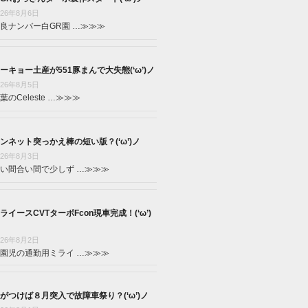
026年8月6日
良ナンバー白GR園 …
≫≫≫
ーキョー土産が551豚まんで大失態(‘ω’)ノ
026年8月5日
葉のCeleste …
≫≫≫
ンネット突っかえ棒の短い版？(‘ω’)ノ
026年8月3日
い間合い間で少しず …
≫≫≫
ライースCVTターボFcon現車完成！(‘ω’)
026年8月2日
園児の通勤用ミライ …
≫≫≫
がつけば８月突入で故障車祭り？(‘ω’)ノ