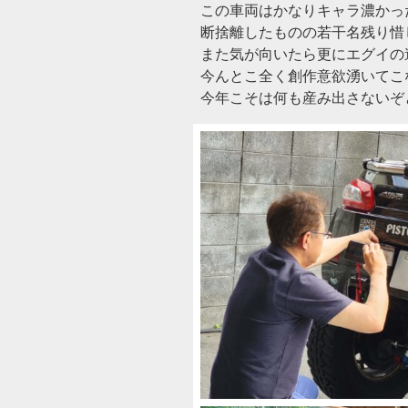
この車両はかなりキャラ濃かっ
断捨離したものの若干名残り惜
また気が向いたら更にエグイの
今んとこ全く創作意欲湧いてこ
今年こそは何も産み出さないぞ