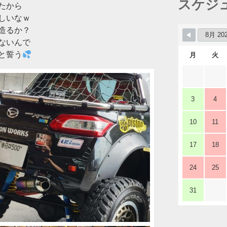
スケジ
たから
しいなｗ
造るか？
ないんで
と誓う
月
火
3
4
10
11
17
18
24
25
31