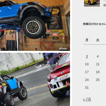
2
連
投稿日が分かるカ
月
火
3
4
10
11
17
18
24
25
31
« 7月