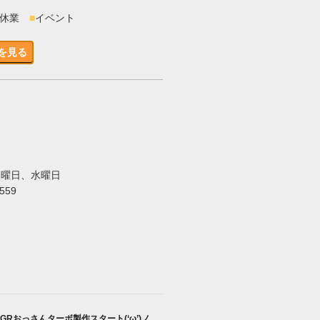
時休業
■
イベント
を見る
火曜日、水曜日
5559
GRおっさんターボ製作スタート(‘ω’)ノ