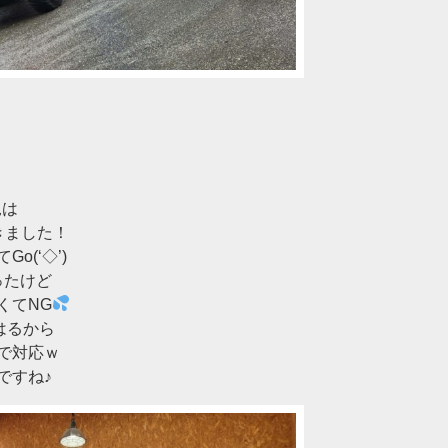
児は
きました！
o(‘◇’)ゞ
だったけど
くてNG
はるから
で対応ｗ
ですね♪