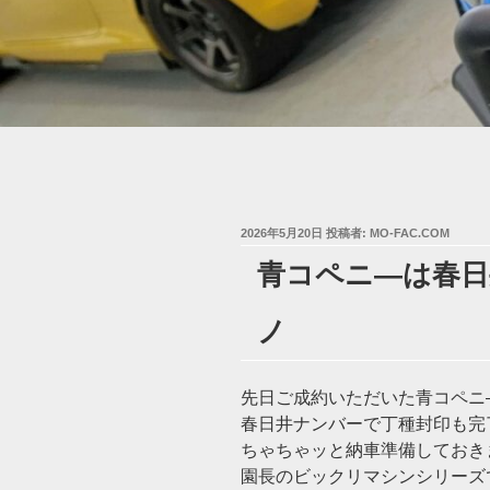
投
2026年5月20日
投稿者:
MO-FAC.COM
稿
青コペニ―は春日井
日:
ノ
先日ご成約いただいた青コペニ
春日井ナンバーで丁種封印も完了(
ちゃちゃッと納車準備しておき
園長のビックリマシンシリーズ