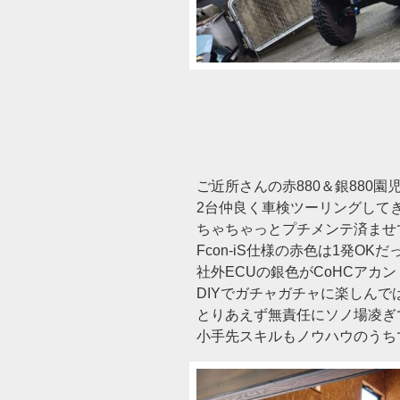
ご近所さんの赤880＆銀880園
2台仲良く車検ツーリングして
ちゃちゃっとプチメンテ済ませてG
Fcon-iS仕様の赤色は1発OK
社外ECUの銀色がCoHCアカン
DIYでガチャガチャに楽しんで
とりあえず無責任にソノ場凌ぎ
小手先スキルもノウハウのうち