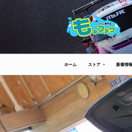
コ
ン
テ
ン
ツ
へ
ス
キ
ッ
ホーム
ストア
新着情
プ