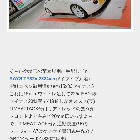
そ～いや埼玉の某園児用に手配してた
RAYS TE37V 2324ver
がイブイブ到着♪
卍解コペン御用達sizeの15x9Jマイナス5
これに15ｍｍワイトレ足して225/45R15を
マイナス20状態で4輪通しがオススメ(笑)
TIMEATTACK号はリアトレッドのほうが
フロントより左右で20mm広いっすよ～
で、TIMEATTACK号と通勤快速GRの
フージャーA7はケチケチ裏組み中(‘ω’)ノ
GBC14ターボ白880在庫車は