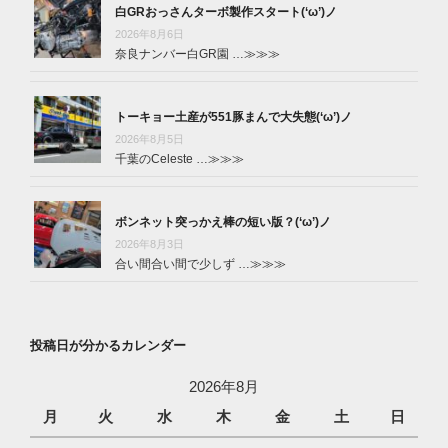
白GRおっさんターボ製作スタート(‘ω’)ノ
2026年8月6日
奈良ナンバー白GR園 …
≫≫≫
トーキョー土産が551豚まんで大失態(‘ω’)ノ
2026年8月5日
千葉のCeleste …
≫≫≫
ボンネット突っかえ棒の短い版？(‘ω’)ノ
2026年8月3日
合い間合い間で少しず …
≫≫≫
投稿日が分かるカレンダー
2026年8月
月
火
水
木
金
土
日