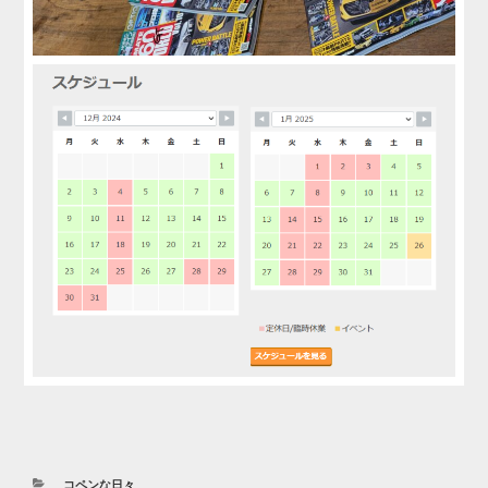
カ
コペンな日々