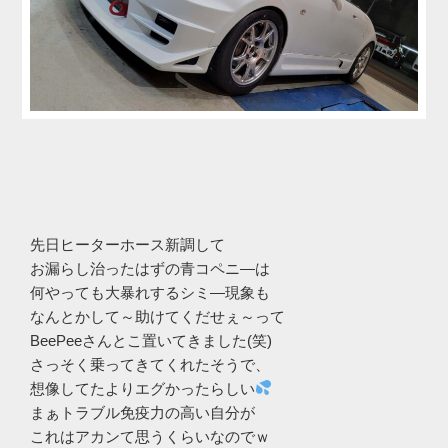
先日ヒーターホース新調して
お漏らし治ったはずの青コペニ―は
何やっても大暴れするシミ―現象も
なんとかして～助けてくだせぇ～って
BeePeeさんとこ置いてきました(笑)
さっそく乗ってきてくれたそうで、
想像してたよりエグかったらしい
まぁトラブル免疫力の高い自分が
これはアカンて思うくらいなのでｗ