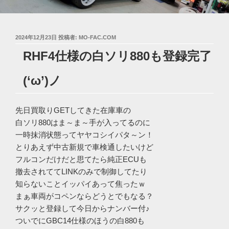
投
2024年12月23日
投稿者:
MO-FAC.COM
稿
RHF4仕様の白ソリ880も登録完了
日:
(‘ω’)ノ
先日買取りGETしてきた在庫車の
白ソリ880はま～ま～手が入ってるのに
一時抹消状態ってヤヤコシイパタ～ン！
とりあえず中古新規で車検通したいけど
フルコンだけだと思てたら純正ECUも
撤去されててLINKのみで制御してたり
知らないことイッパイあって焦ったｗ
まぁ車両がコペンならどうとでもなる？
サクッと登録して今日からナンバー付♪
ついでにGBC14仕様のほうの白880も