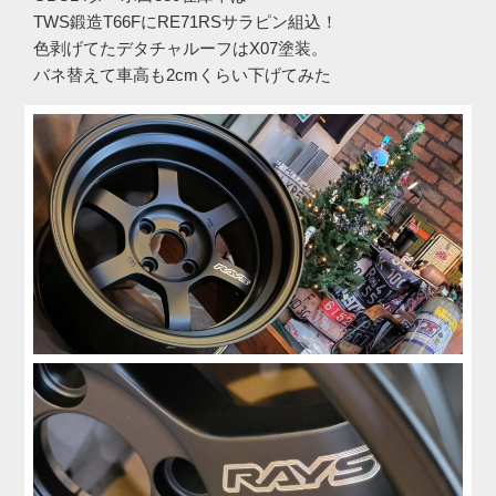
TWS鍛造T66FにRE71RSサラピン組込！
色剥げてたデタチャルーフはX07塗装。
バネ替えて車高も2cmくらい下げてみた