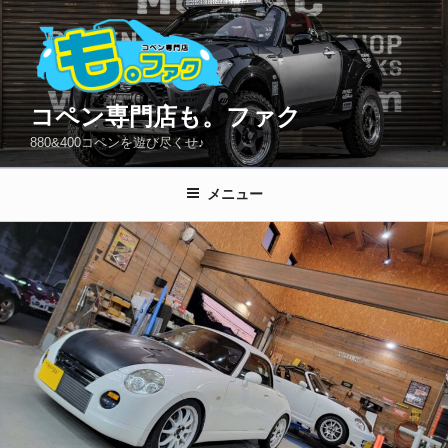
コ
ン
テ
ン
ツ
コペン専門店も。ファク
へ
880&400コペンを遊び尽くせ♪
ス
キ
メニュー
ッ
プ