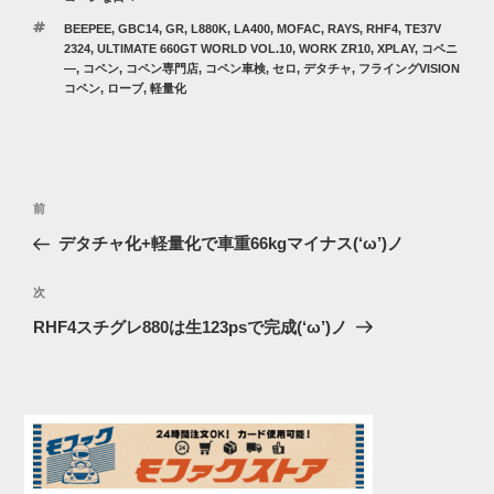
テ
タ
BEEPEE
,
GBC14
,
GR
,
L880K
,
LA400
,
MOFAC
,
RAYS
,
RHF4
,
TE37V
ゴ
グ
2324
,
ULTIMATE 660GT WORLD VOL.10
,
WORK ZR10
,
XPLAY
,
コペニ
リ
―
,
コペン
,
コペン専門店
,
コペン車検
,
セロ
,
デタチャ
,
フライングVISION
ー
コペン
,
ローブ
,
軽量化
投
過
前
稿
去
デタチャ化+軽量化で車重66kgマイナス(‘ω’)ノ
ナ
の
ビ
投
次
次
稿
ゲ
の
RHF4スチグレ880は生123psで完成(‘ω’)ノ
投
ー
稿
シ
ョ
ン