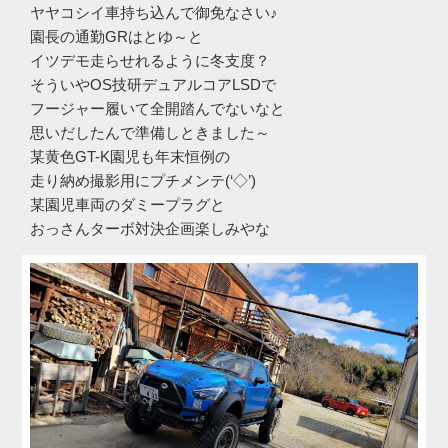
ヤヤコシイ車持ち込んで御免なさい♪
園長の通勤GRはとゆ～と
イツデモ走らせれるように冬支度？
そういやOS技研デュアルコアLSDで
フージャー履いて全開踏んでないなと
思いだしたんで準備しときました～
某黄色GT-K園児も年末恒例の
走り納め撮影用にプチメンテ(‘◇’)ゞ
某園児車両のダミープラグと
おっさんターボ対決企画楽しみやな