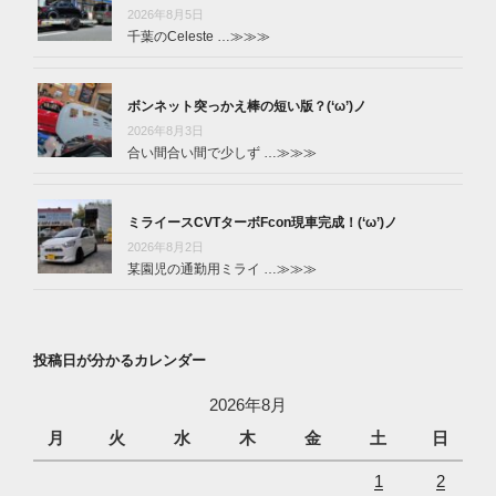
2026年8月5日
千葉のCeleste …
≫≫≫
ボンネット突っかえ棒の短い版？(‘ω’)ノ
2026年8月3日
合い間合い間で少しず …
≫≫≫
ミライースCVTターボFcon現車完成！(‘ω’)ノ
2026年8月2日
某園児の通勤用ミライ …
≫≫≫
投稿日が分かるカレンダー
2026年8月
月
火
水
木
金
土
日
1
2