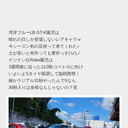
湾岸ブルーLB GT-K園児は
晴れの日しか登場しないレアキャラｗ
今シーズン初の豆持って来てくれた♪
土が良いと何作っても豊作っす(‘ω’)ノ
ゲジナン白Robe園児は
3週間後に迫った11/3秋コペトロに向け
いよいよSタイヤ新調して臨戦態勢！
確かラジアル31秒やったんでSなら
30秒入りは余裕なんじゃないの？笑