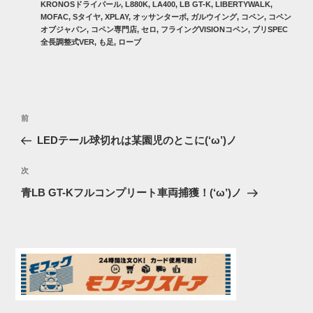
グ
KRONOSドライパール
,
L880K
,
LA400
,
LB GT-K
,
LIBERTYWALK
,
リ
MOFAC
,
Sタイヤ
,
XPLAY
,
オッサンターボ
,
ガルウイング
,
コペン
,
コペン
ー
オブジャパン
,
コペン専門店
,
セロ
,
フライングVISIONコペン
,
ブリSPEC
全長調整式VER
,
も足
,
ローブ
投
過
前
稿
去
LEDテール球切れは某園児のとこに(‘ω’)ノ
ナ
の
ビ
投
次
次
稿
ゲ
の
青LB GT-Kフルコンプリート車両捕獲！(‘ω’)ノ
投
ー
稿
シ
ョ
ン