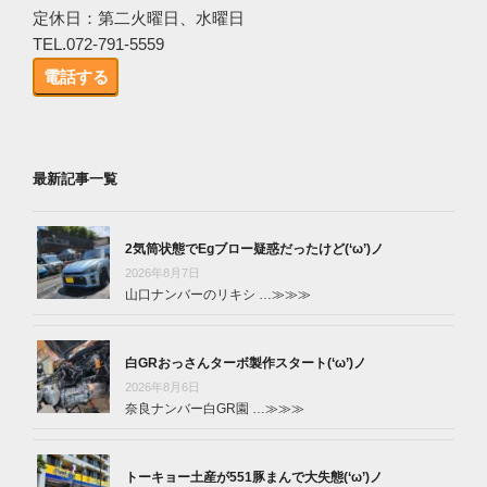
定休日：第二火曜日、水曜日
TEL.072-791-5559
電話する
最新記事一覧
2気筒状態でEgブロー疑惑だったけど(‘ω’)ノ
2026年8月7日
山口ナンバーのリキシ …
≫≫≫
白GRおっさんターボ製作スタート(‘ω’)ノ
2026年8月6日
奈良ナンバー白GR園 …
≫≫≫
トーキョー土産が551豚まんで大失態(‘ω’)ノ