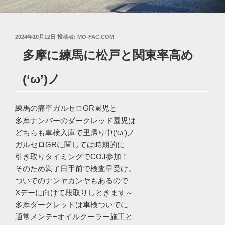
投
2024年10月12日
投稿者:
MO-FAC.COM
稿
多摩に練馬に松戸と関東率高め
日:
(‘ω’)ノ
練馬の痛車ガルセロGR園児と
多摩ナンバーのダークレッド園児は
どちらも車検入庫で里帰り中(‘ω’)ノ
ガルセロGRに関しては時期的に
引き取りタイミングでCOJ参加！
そのため満了日手前で検査早受け。
ついでのナンヤカンヤもあるので
Xデーに向けて段取りしときます～
多摩ダークレッドは車検ついでに
通常メンテ+オイルクーラー施工と