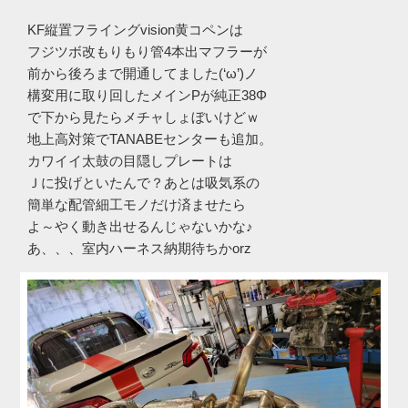
KF縦置フライングvision黄コペンは
フジツボ改もりもり管4本出マフラーが
前から後ろまで開通してました(‘ω’)ノ
構変用に取り回したメインPが純正38Φ
で下から見たらメチャしょぼいけどｗ
地上高対策でTANABEセンターも追加。
カワイイ太鼓の目隠しプレートは
Ｊに投げといたんで？あとは吸気系の
簡単な配管細工モノだけ済ませたら
よ～やく動き出せるんじゃないかな♪
あ、、、室内ハーネス納期待ちかorz