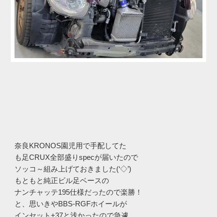
奈良KRONOS園児用で手配してた
も足CRUX全部盛りspecが届いたので
ソッコ～組み上げておきました(‘◇’)ゞ
もともと純正ビル足ベースの
ナンチャッテ195仕様だったので楽勝！
と、思いきやBBS-RGFホイールが
インセット+37と浅かったので急遽