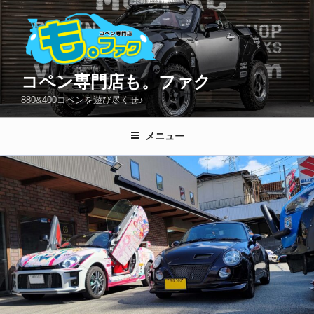
コ
ン
テ
ン
ツ
コペン専門店も。ファク
へ
880&400コペンを遊び尽くせ♪
ス
キ
メニュー
ッ
プ