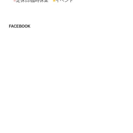
■
定休日/臨時休業
■
イベント
FACEBOOK