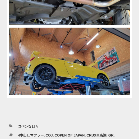
カ
コペンな日々
テ
タ
4本出しマフラー
,
COJ
,
COPEN OF JAPAN
,
CRUX車高調
,
GR
,
ゴ