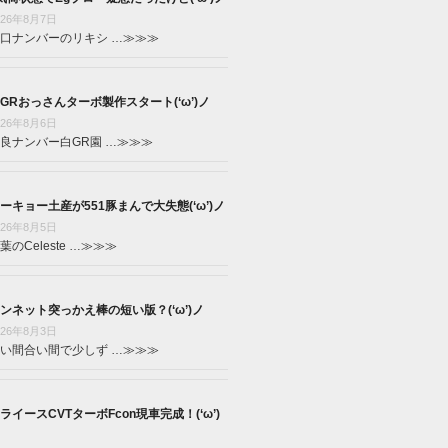
026年8月7日
口ナンバーのリキシ …
≫≫≫
GRおっさんターボ製作スタート(‘ω’)ノ
026年8月6日
良ナンバー白GR園 …
≫≫≫
ーキョー土産が551豚まんで大失態(‘ω’)ノ
026年8月5日
葉のCeleste …
≫≫≫
ンネット突っかえ棒の短い版？(‘ω’)ノ
026年8月3日
い間合い間で少しず …
≫≫≫
ライースCVTターボFcon現車完成！(‘ω’)