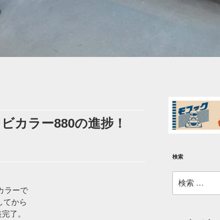
ビカラー880の進捗！
検索
検
索:
カラーで
してから
塗装完了。