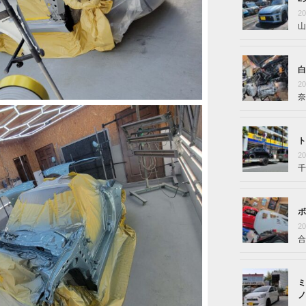
2
山
白
2
奈
ト
2
千
ボ
2
合
ミ
ノ