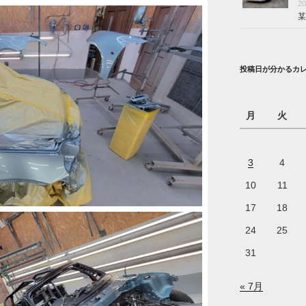
2
某
投稿日が分かるカ
月
火
3
4
10
11
17
18
24
25
31
« 7月