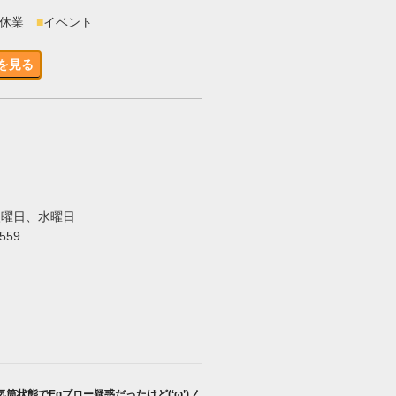
時休業
■
イベント
を見る
火曜日、水曜日
5559
気筒状態でEgブロー疑惑だったけど(‘ω’)ノ