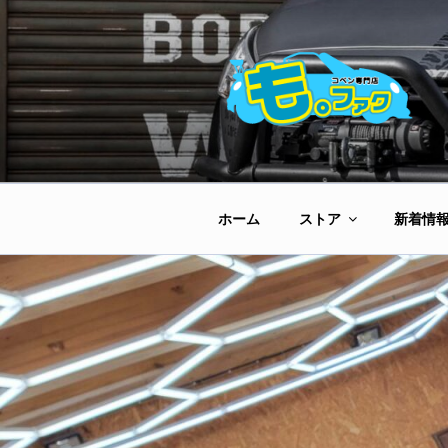
コ
ン
テ
ン
ツ
へ
ス
キ
ッ
ホーム
ストア
新着情
プ