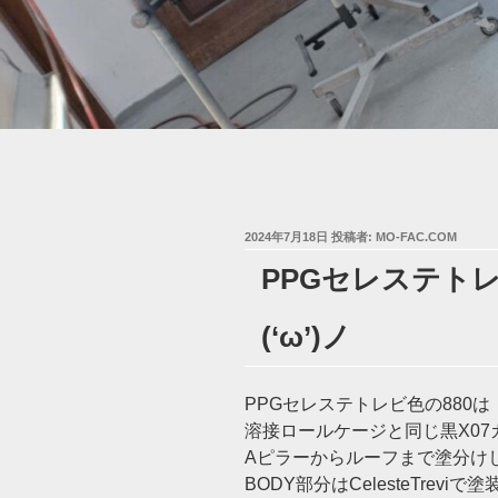
投
2024年7月18日
投稿者:
MO-FAC.COM
稿
PPGセレステトレ
日:
(‘ω’)ノ
PPGセレステトレビ色の880は
溶接ロールケージと同じ黒X07
Aピラーからルーフまで塗分け
BODY部分はCelesteTreviで