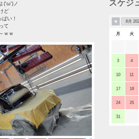
スケジ
‘ω’)ノ
けど
っぱい！
って
～ｗｗ
月
火
3
4
10
11
17
18
24
25
31