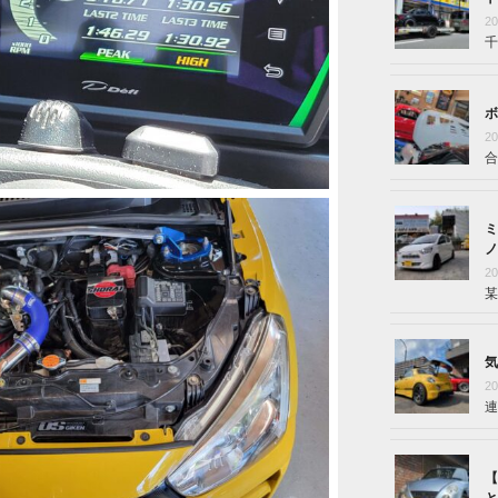
2
千
ボ
2
合
ミ
ノ
2
某
気
2
連
【
と