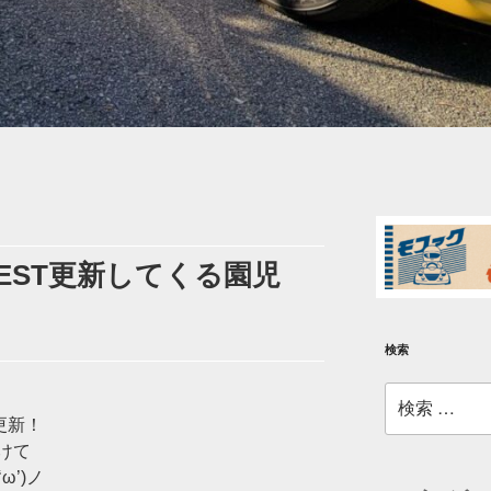
EST更新してくる園児
検索
検
索:
更新！
けて
ω’)ノ