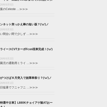
026年8月5日
葉のCeleste …
≫≫≫
ンネット突っかえ棒の短い版？(‘ω’)ノ
026年8月3日
い間合い間で少しず …
≫≫≫
ライースCVTターボFcon現車完成！(‘ω’)
026年8月2日
園児の通勤用ミライ …
≫≫≫
がつけば８月突入で故障車祭り？(‘ω’)ノ
026年8月1日
日猛暑でフニャフニ …
≫≫≫
特選中古車】L880Kチョイアゲ銀ATおー
ま！