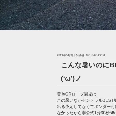
投
2024年5月3日
投稿者:
MO-FAC.COM
稿
こんな暑いのにB
日:
(‘ω’)ノ
黄色GRローブ園児は
この暑いなかセントラルBEST
出る予定してなくてポンダー付
なかったから非公式1分30秒56(‘