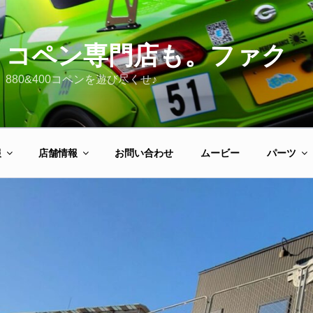
コペン専門店も。ファク
880&400コペンを遊び尽くせ♪
報
店舗情報
お問い合わせ
ムービー
パーツ