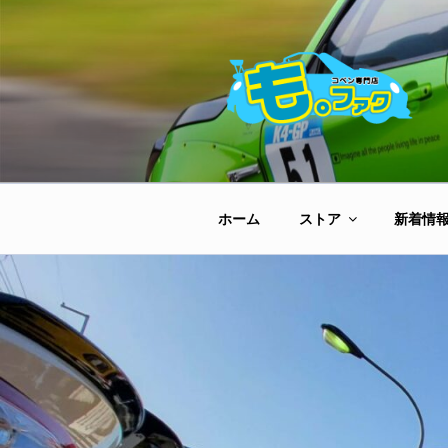
コ
ン
テ
ン
ツ
へ
ス
キ
ッ
ホーム
ストア
新着情
プ