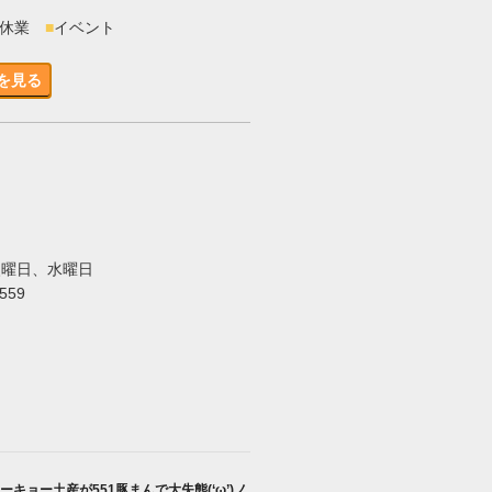
時休業
■
イベント
を見る
火曜日、水曜日
5559
ーキョー土産が551豚まんで大失態(‘ω’)ノ