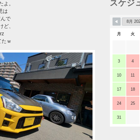
スケジ
たよ。
児は
積んで
けど、
z
月
火
てたｗ
3
4
10
11
17
18
24
25
31