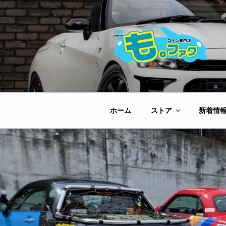
コ
ン
テ
ン
ツ
へ
ス
キ
ッ
ホーム
ストア
新着情
プ