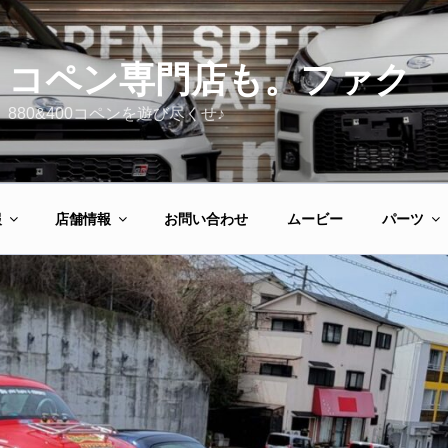
コペン専門店も。ファク
880&400コペンを遊び尽くせ♪
報
店舗情報
お問い合わせ
ムービー
パーツ