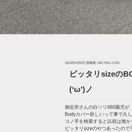
投
2024年4月6日
投稿者:
MO-FAC.COM
稿
ピッタリsizeの
日:
(‘ω’)ノ
御近所さんの白ソリ880園児が
Bodyカバー欲しいって事で久
コノ手を検索すると以前は無か
ピッタリsizeのやつあったので