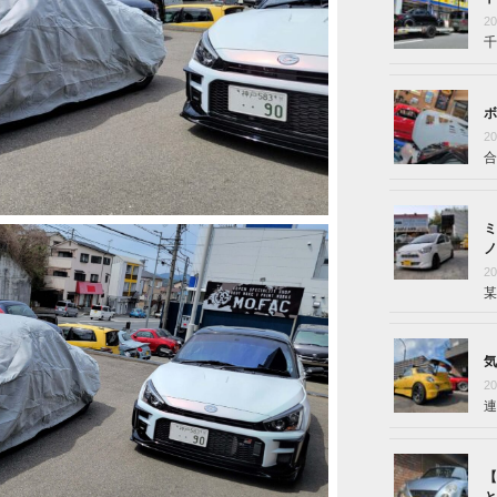
2
千
ボ
2
合
ミ
ノ
2
某
気
2
連
【
と