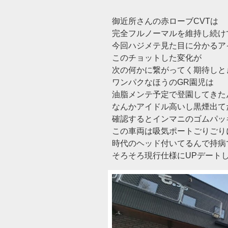
御近所さんの赤ローブCVTは
完全フルノーマルを維持し続け
今回ハジメテ見た目に分かるア
このチョットした変化が
次の何かに繋がってく期待しと
ワンパクなほうのGR園児は
油脂メンテ予定で登園してきた
なんかアイドル高いし黒煙出て
確認するとインマニのゴムパッ
この車両は吸気ポートごりごり
時代のヘッド付いてるんで持病で
そろそろ現行仕様にUPデート