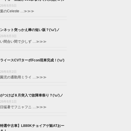
026年8月5日
葉のCeleste …
≫≫≫
ンネット突っかえ棒の短い版？(‘ω’)ノ
026年8月3日
い間合い間で少しず …
≫≫≫
ライースCVTターボFcon現車完成！(‘ω’)
026年8月2日
園児の通勤用ミライ …
≫≫≫
がつけば８月突入で故障車祭り？(‘ω’)ノ
026年8月1日
日猛暑でフニャフニ …
≫≫≫
特選中古車】L880Kチョイアゲ銀ATおー
ま！