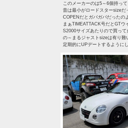
このメーカーのは5～6個持っ
昔は最小がロードスターsizeだ
COPENだとガバガバだったのよ(
まぁTIMEATTACK号だとGT
S2000サイズあたりので買っ
の～まるジャストsizeは有り難
定期的にUPデートするように