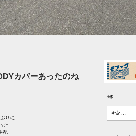
BODYカバーあったのね
検索
検
索:
しぶりに
った
手配！