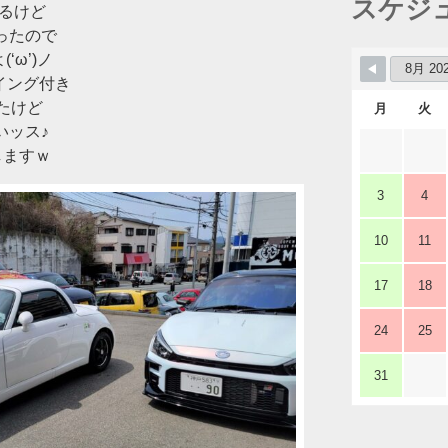
スケジ
てるけど
ったので
‘ω’)ノ
ウイング付き
てたけど
月
火
いッス♪
しますｗ
3
4
10
11
17
18
24
25
31