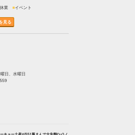
時休業
■
イベント
を見る
火曜日、水曜日
5559
ーキョー土産が551豚まんで大失態(‘ω’)ノ