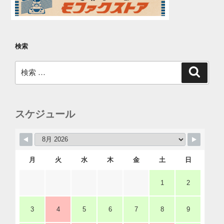
検索
検
検
索
索:
スケジュール
月
火
水
木
金
土
日
1
2
3
4
5
6
7
8
9