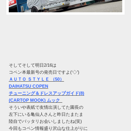
そしてそして明日2/16は
コペン本最新号の発売日ですよ(‘◇’)ゞ
ＡＵＴＯ ＳＴＹＬＥ （50）
DAIHATSU COPEN
チューニング＆ドレスアップガイド(8)
(CARTOP MOOK)
ムック
そういや表紙で友情出演してた園長の
左下にいる亀仙人さんと昨日たまたま
陸自でバッタリお会いしましたね(笑)
今回もコペン情報盛り沢山な仕上がりに