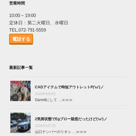
営業時間
10:00 – 19:00
定休日：第二火曜日、水曜日
TEL.072-791-5559
電話する
最新記事一覧
CADアイテムで時短アウトレットP(‘ω’)ノ
2026年8月8日
Garrettにして …
≫≫≫
2気筒状態でEgブロー疑惑だったけど(‘ω’)ノ
2026年8月7日
山口ナンバーのリキシ …
≫≫≫