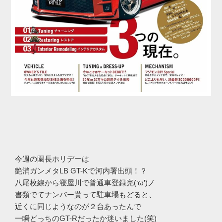
今週の園長ホリデーは
艶消ガンメタLB GT-Kで河内署出頭！？
八尾枚線から寝屋川で普通車登録完(‘ω’)ノ
書類でてナンバー貰って駐車場もどると、
近くに同じようなのが２台あったんで
一瞬どっちのGT-Rだったか迷いました(笑)