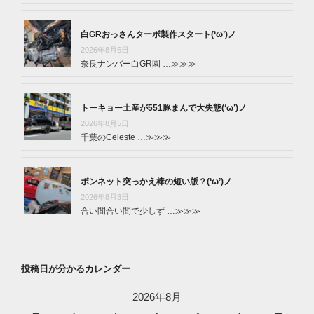
白GRおっさんターボ製作スタート(‘ω’)ノ
2026年8月6日
奈良ナンバー白GR園 …
≫≫≫
トーキョー土産が551豚まんで大失態(‘ω’)ノ
2026年8月5日
千葉のCeleste …
≫≫≫
ボンネット突っかえ棒の短い版？(‘ω’)ノ
2026年8月3日
合い間合い間で少しず …
≫≫≫
投稿日が分かるカレンダー
2026年8月