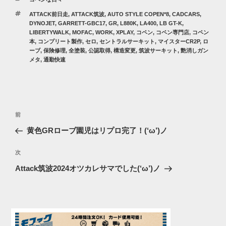
テ
タ
ATTACK前日走
,
ATTACK筑波
,
AUTO STYLE COPEN*8
,
CADCARS
,
ゴ
グ
DYNOJET
,
GARRETT-GBC17
,
GR
,
L880K
,
LA400
,
LB GT-K
,
リ
LIBERTYWALK
,
MOFAC
,
WORK
,
XPLAY
,
コペン
,
コペン専門店
,
コペン
ー
本
,
コンプリート製作
,
セロ
,
セントラルサーキット
,
マイスターCR2P
,
ロ
ーブ
,
保険修理
,
全塗装
,
公認取得
,
構造変更
,
筑波サーキット
,
艶消しガン
メタ
,
通勤快速
投
過
前
稿
去
黄色GRローブ園児はリプロ完了！(‘ω’)ノ
ナ
の
ビ
投
次
次
稿
ゲ
の
Attack筑波2024オツカレサマでした(‘ω’)ノ
投
ー
稿
シ
ョ
ン