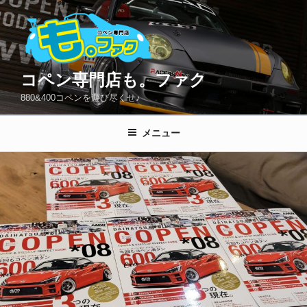
コ
ン
テ
ン
ツ
コペン専門店も。ファク
へ
880&400コペンを遊び尽くせ♪
ス
キ
メニュー
ッ
プ