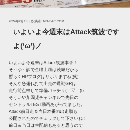
投
2024年2月15日
投稿者:
MO-FAC.COM
稿
いよいよ今週末はAttack筑波です
日:
よ(‘ω’)ノ
いよいよ今週末はAttack筑波本番！
そ～ゆ～訳で金曜土曜は茨城だから
暫らくHPブログはサボリますね(笑)
そんな急遽代打で出走の通勤GRは
走行前点検して準備バッチリ(￣▽￣)b
そういや某園児チャンネルで先日の
セントラルTEST動画あがってました。
Attack前日走＆当日本番の出走順も
公開されたのでチェックして下さいね！
前日＆当日は生配信もあると思うので