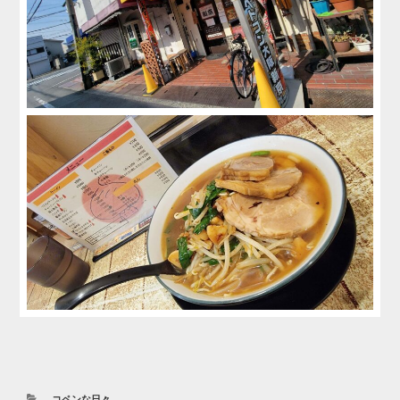
カ
コペンな日々