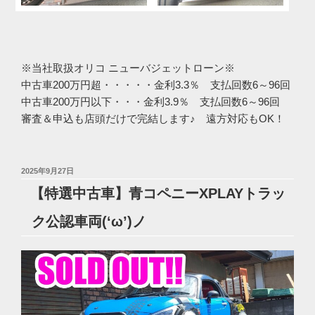
※当社取扱オリコ ニューバジェットローン※
中古車200万円超・・・・・金利3.3％ 支払回数6～96回
中古車200万円以下・・・金利3.9％ 支払回数6～96回
審査＆申込も店頭だけで完結します♪ 遠方対応もOK！
投
2025年9月27日
稿
【特選中古車】青コペニーXPLAYトラッ
日:
ク公認車両(‘ω’)ノ