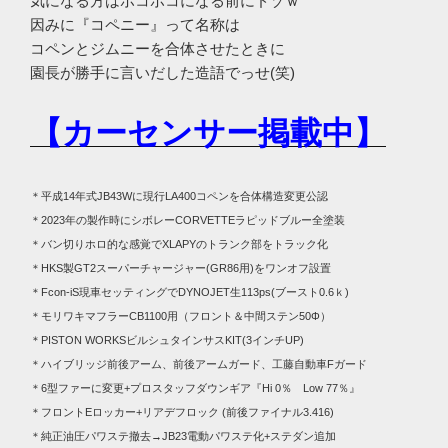
気になる方はボコボコになる前にドゾｗ
因みに『コペニー』って名称は
コペンとジムニーを合体させたときに
園長が勝手に言いだした造語でっせ(笑)
【カーセンサー掲載中】
＊平成14年式JB43Wに現行LA400コペンを合体構造変更公認
＊2023年の製作時にシボレーCORVETTEラピッドブルー全塗装
＊バン切りホロ的な感覚でXLAPYのトランク部をトラック化
＊HKS製GT2スーパーチャージャー(GR86用)をワンオフ設置
＊Fcon-iS現車セッティングでDYNOJET生113ps(ブースト0.6ｋ)
＊モリワキマフラーCB1100用（フロント＆中間ステン50Φ）
＊PISTON WORKSビルシュタインサスKIT(3インチUP)
＊ハイブリッジ前後アーム、前後アームガード、工藤自動車Fガード
＊6型ファーに変更+プロスタッフダウンギア『Hi 0％ Low 77％』
＊フロントEロッカー+リアデフロック (前後ファイナル3.416)
＊純正油圧パワステ撤去→JB23電動パワステ化+ステダン追加