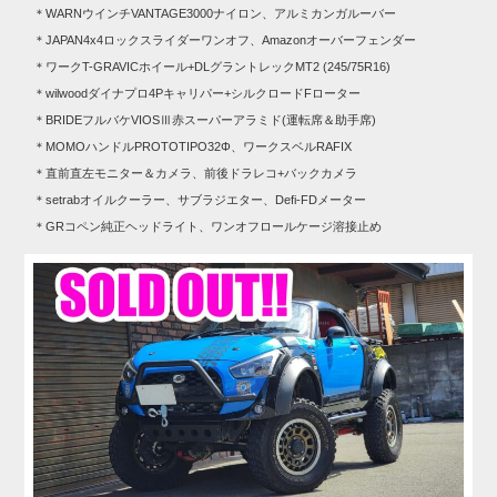
＊WARNウインチVANTAGE3000ナイロン、アルミカンガルーバー
＊JAPAN4x4ロックスライダーワンオフ、Amazonオーバーフェンダー
＊ワークT-GRAVICホイール+DLグラントレックMT2 (245/75R16)
＊wilwoodダイナプロ4Pキャリパー+シルクロードFローター
＊BRIDEフルバケVIOSⅢ赤スーパーアラミド(運転席＆助手席)
＊MOMOハンドルPROTOTIPO32Φ、ワークスベルRAFIX
＊直前直左モニター＆カメラ、前後ドラレコ+バックカメラ
＊setrabオイルクーラー、サブラジエター、Defi-FDメーター
＊GRコペン純正ヘッドライト、ワンオフロールケージ溶接止め