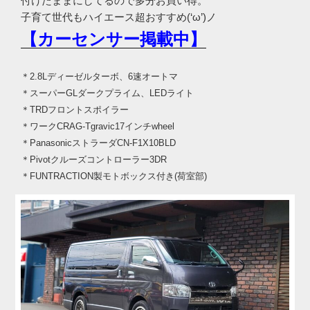
付けたままにしてるので多分お買い得。
子育て世代もハイエース超おすすめ(‘ω’)ノ
【カーセンサー掲載中】
＊2.8Lディーゼルターボ、6速オートマ
＊スーパーGLダークプライム、LEDライト
＊TRDフロントスポイラー
＊ワークCRAG-Tgravic17インチwheel
＊PanasonicストラーダCN-F1X10BLD
＊Pivotクルーズコントローラー3DR
＊FUNTRACTION製モトボックス付き(荷室部)