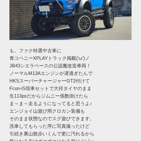
も。ファク特選中古車に
青コペニーXPLAYトラック掲載(‘ω’)ノ
JB43シエラベースの公認魔改造車両！
ノーマルM13Aエンジンが遅過ぎたんで
HKSスーパーチャージャーGT2付けて
Fcon-iS現車セットで大径タイヤのまま
生113psだからジムニー係数掛けたら
ま～ま～走るようになってると思うよ♪
エンジョイ山遊び用クロカン装備も
そのまま状態なのでスグ遊びできます。
洗車してもらった序に写真撮ったけど
引続き裏山散歩いくんで更に汚れるから