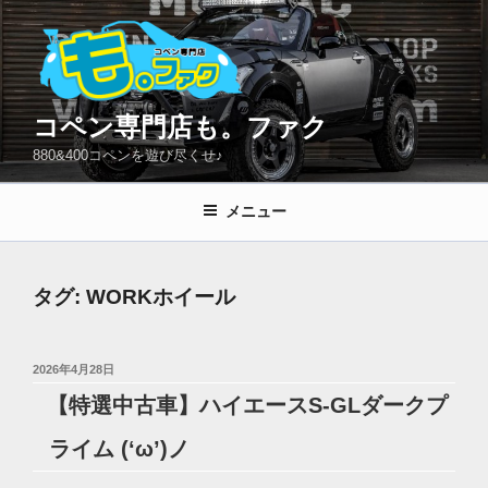
コ
ン
テ
ン
ツ
コペン専門店も。ファク
へ
880&400コペンを遊び尽くせ♪
ス
キ
メニュー
ッ
プ
タグ:
WORKホイール
投
2026年4月28日
稿
【特選中古車】ハイエースS-GLダークプ
日:
ライム (‘ω’)ノ