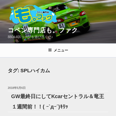
コ
ン
テ
ン
ツ
コペン専門店も。ファク
へ
880&400コペンを遊び尽くせ♪
ス
キ
メニュー
ッ
プ
タグ:
SPLハイカム
投
2018年5月6日
稿
GW最終日にしてKcarセントラル＆竜王
日:
１週間前！！( ｰ`дｰ´)ｷﾘｯ