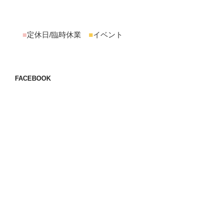
■
定休日/臨時休業
■
イベント
FACEBOOK