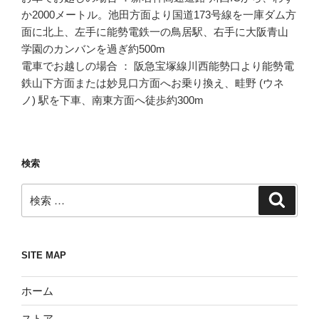
か2000メートル。池田方面より国道173号線を一庫ダム方
面に北上、左手に能勢電鉄一の鳥居駅、右手に大阪青山
学園のカンバンを過ぎ約500m
電車でお越しの場合 ： 阪急宝塚線川西能勢口より能勢電
鉄山下方面または妙見口方面へお乗り換え、畦野 (ウネ
ノ) 駅を下車、南東方面へ徒歩約300m
検索
検
検
索
索:
SITE MAP
ホーム
ストア