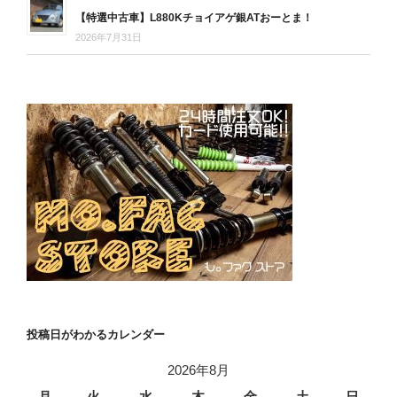
【特選中古車】L880Kチョイアゲ銀ATおーとま！
2026年7月31日
投稿日がわかるカレンダー
2026年8月
月
火
水
木
金
土
日