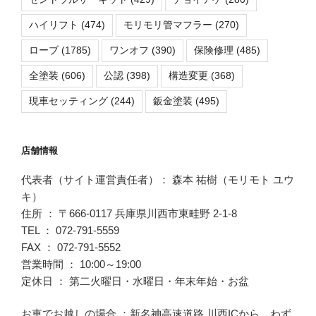
ハイリフト
(474)
モリモリ管マフラー
(270)
ローブ
(1785)
ワンオフ
(390)
保険修理
(485)
全塗装
(606)
公認
(398)
構造変更
(368)
現車セッティング
(244)
鈑金塗装
(495)
店舗情報
代表者（サイト運営責任者）： 森本 祐樹（モリモト ユウ
キ）
住所 ： 〒666-0117 兵庫県川西市東畦野 2-1-8
TEL ： 072-791-5559
FAX ： 072-791-5552
営業時間 ： 10:00～19:00
定休日 ： 第二火曜日・水曜日・年末年始・お盆
お車でお越しの場合 ：新名神高速道路 川西ICから、わず