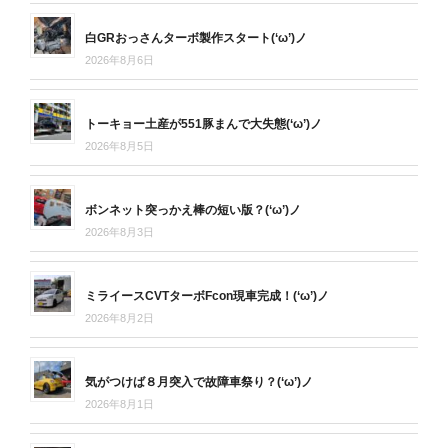
白GRおっさんターボ製作スタート(‘ω’)ノ
2026年8月6日
トーキョー土産が551豚まんで大失態(‘ω’)ノ
2026年8月5日
ボンネット突っかえ棒の短い版？(‘ω’)ノ
2026年8月3日
ミライースCVTターボFcon現車完成！(‘ω’)ノ
2026年8月2日
気がつけば８月突入で故障車祭り？(‘ω’)ノ
2026年8月1日