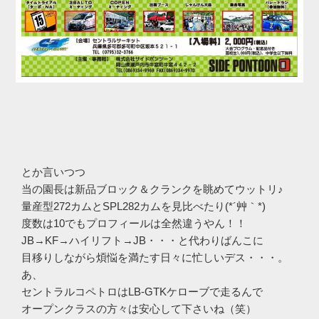
とか言いつつ
当の園長は新品ブロック＆クランクを眺めてウットリ♪
量産型272カムとSPL282カムを見比べたり(*´艸｀*)
度数は10でもプロフィールは全然違うやん！！
JB→KF→ハイリフト→JB・・・と代わりばんこに
目移りしながら煩悩を満たす日々に忙しいデス・・・。
あ、
セントラルコペトロはLB-GTKケローブで走るんで
オープンクラスの方々は安心して下さいね（笑）