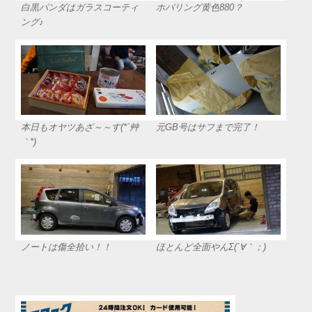
白黒パンダはガラスコーティ
ホバリング黄色880？
ング♪
本日もオヤツあざ～～す(*´艸
元GB号はサフまで完了！
｀*)
ノートは傷全拾い！！
ほとんど全面やんΣ(´∀｀；)