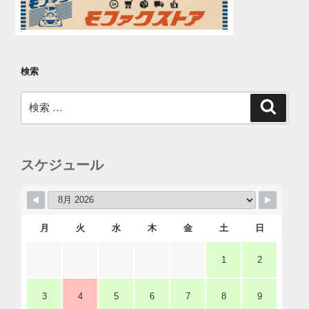
検索
検
検
索
索:
スケジュール
月
火
水
木
金
土
日
1
2
3
4
5
6
7
8
9