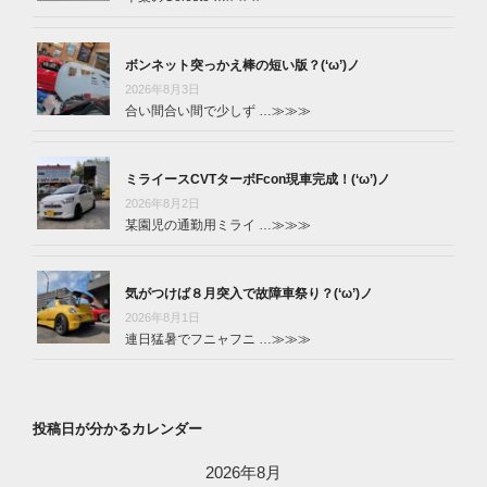
ボンネット突っかえ棒の短い版？(‘ω’)ノ
2026年8月3日
合い間合い間で少しず …
≫≫≫
ミライースCVTターボFcon現車完成！(‘ω’)ノ
2026年8月2日
某園児の通勤用ミライ …
≫≫≫
気がつけば８月突入で故障車祭り？(‘ω’)ノ
2026年8月1日
連日猛暑でフニャフニ …
≫≫≫
投稿日が分かるカレンダー
2026年8月