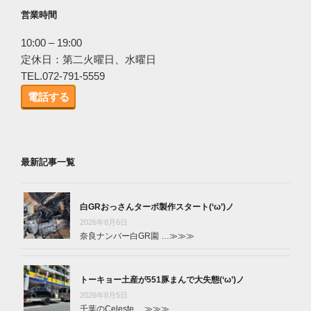
営業時間
10:00 – 19:00
定休日：第二火曜日、水曜日
TEL.072-791-5559
電話する
最新記事一覧
白GRおっさんターボ製作スタート(‘ω’)ノ
2026年8月6日
奈良ナンバー白GR園 …
≫≫≫
トーキョー土産が551豚まんで大失態(‘ω’)ノ
2026年8月5日
千葉のCeleste …
≫≫≫