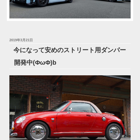
投
2019年3月21日
稿
今になって安めのストリート用ダンパー
日:
開発中(ΦωΦ)b