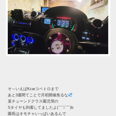
そ～いえばKcarコペトロまで
あと3週間てことで月初開催焦るな
某チューンドクラス園児用の
Sタイヤも到着してましたよ(￣▽￣)b
園長はオモチャいっぱいあるんで