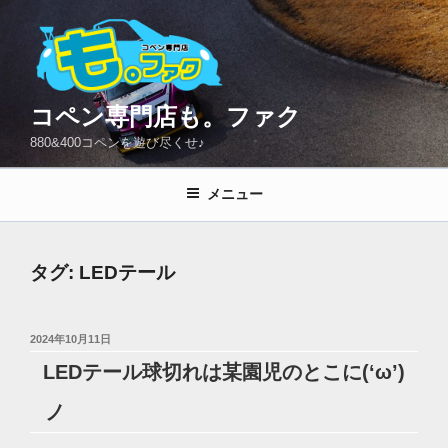
コ
ン
テ
ン
ツ
コペン専門店も。ファク
へ
880&400コペンを遊び尽くせ♪
ス
キ
メニュー
ッ
プ
タグ:
LEDテール
投
2024年10月11日
稿
LEDテール球切れは某園児のとこに(‘ω’)
日:
ノ