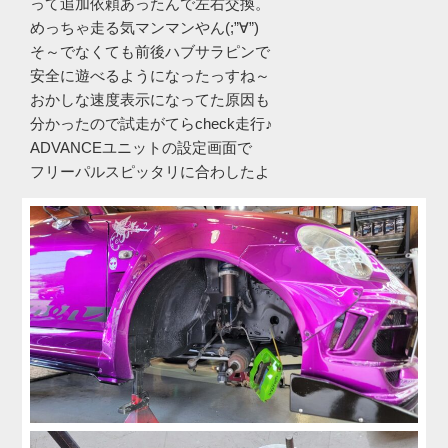
って追加依頼あったんで左右交換。
めっちゃ走る気マンマンやん(;”∀”)
そ～でなくても前後ハブサラピンで
安全に遊べるようになったっすね～
おかしな速度表示になってた原因も
分かったので試走がてらcheck走行♪
ADVANCEユニットの設定画面で
フリーパルスピッタリに合わしたよ