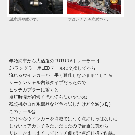
減衰調整式やで。
フロントも正立式で～♪
年始納車から大活躍のFUTURAトレーラーは
JKラングラー用LEDテールに交換してから
流れるウインカーが上手く動作しないままでしたｗ
シーケンシャル内蔵タイプだったので
ヒッチカプラーに繋ぐと
点灯時間が超短く流れ切らないヤツorz
残照機や自作系部品など色々試したけど全滅( ﾉД`)
このテールは
どうやらウインカーを点滅ではなく点灯しっぱなしに
しないとアカン子みたいだったので普通に前から
リレーかましまくってヒッチ側だけ点灯仕様で配線。