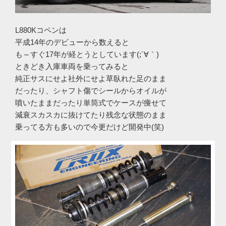
L880Kコペンは
平成14年のデビューから数えると
も～すぐ17年が経とうとしています(;´∀｀)
ときどき入庫車両を乗ってみると
純正サスにせよ社外にせよ草臥れた足のまま
だったり、シャフト傷でシールからオイルが
噴いたままだったり単筒式でケースが痩せて
減衰スカスカに抜けてたり残念な状態のまま
乗ってる方も多いので今更だけど開発中(笑)