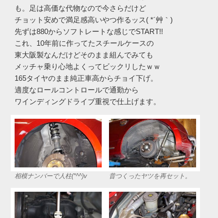
も。足は高価な代物なので今さらだけど
チョット安めで満足感高いやつ作るッス( *´艸｀)
先ずは880からソフトレートな感じでSTART!!
これ、10年前に作ってたスチールケースの
東大阪製なんだけどそのまま組んでみても
メッチャ乗り心地よくってビックリしたｗｗ
165タイヤのまま純正車高からチョイ下げ。
適度なロールコントロールで通勤から
ワインディングドライブ重視で仕上げます。
相模ナンバーで人柱(*^^)v
昔つくったヤツを再セット。