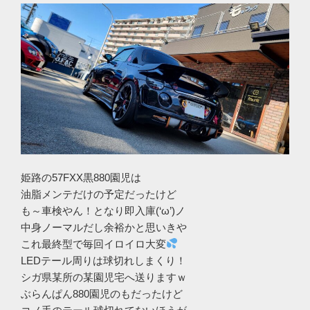
姫路の57FXX黒880園児は
油脂メンテだけの予定だったけど
も～車検やん！となり即入庫(‘ω’)ノ
中身ノーマルだし余裕かと思いきや
これ最終型で毎回イロイロ大変
LEDテール周りは球切れしまくり！
シガ県某所の某園児宅へ送りますｗ
ぶらんぱん880園児のもだったけど