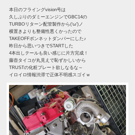
本日のフライングvision号は
久しぶりのダミーエンジンでGBC14の
TURBOリターン配管製作から(‘ω’)ノ
横置きよりも整備性悪くかったので
TAKEOFFボンネットダンパーにした♪
昨日から思いつきでSTARTした
4本出しテールも良い感じに片方完成！
藤壺タイコが丸見えで恥ずかしいから
TRUSTの化粧プレート欲しなるな～
イロイロ情報渋滞で正体不明感スゴイｗ