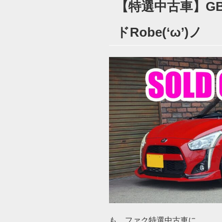
【特選中古車】G
日:
ドRobe(‘ω’)ノ
も。ファク特選中古車に