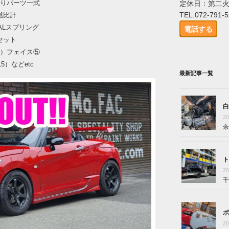
周りパーツ一式
定休日：第二
TEL.072-791-
燃比計
ALスプリング
電話する
セット
+25）フェイス⑤
15）などetc
最新記事一覧
白
2
奈
ト
2
千
ボ
2