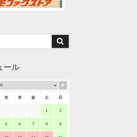
検
索
ュール
水
木
金
土
日
1
2
5
6
7
8
9