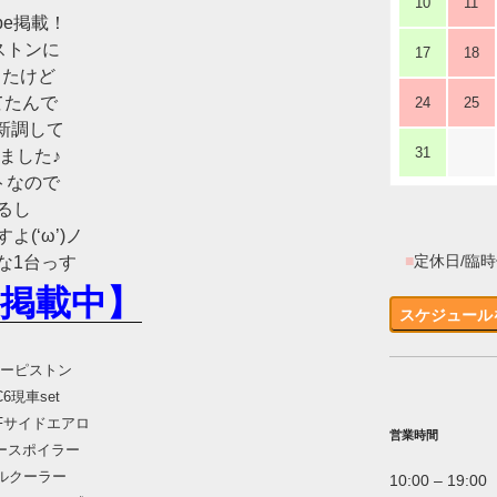
10
11
be掲載！
ピストンに
17
18
ったけど
てたんで
24
25
ッチ新調して
31
きました♪
トなので
るし
(‘ω’)ノ
■
定休日/臨
な1台っす
掲載中】
スケジュール
ローピストン
C6現車set
FFサイドエアロ
営業時間
ダースポイラー
ルクーラー
10:00 – 19:00