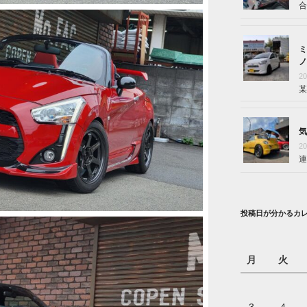
合
ミ
ノ
2
某
気
2
連
投稿日が分かるカ
月
火