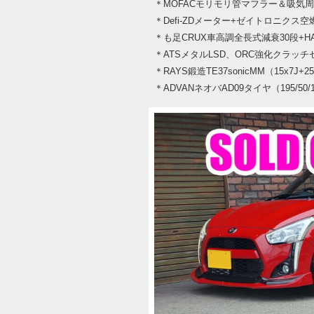
＊MOFACモリモリ管マフラー＆吸気
＊Defi-ZDメーター+ゼイトロニクス空
＊も足CRUX車高調全長式減衰30段+H
＊ATSメタルLSD、ORC強化クラッチ
＊RAYS鍛造TE37sonicMM（15x7J
＊ADVANネオバAD09タイヤ（195/50/