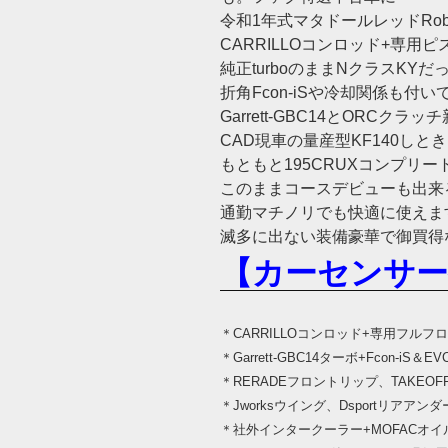
令和1年式マタドールレッドRo
CARRILLOコンロッド+専用
純正turboのままNクラスKYだ
折角Fcon-iSや冷却関係も付い
Garrett-GBC14とORCクラ
CAD現車の量産型KF140しと
もともと195CRUXコンプリー
このままコースデビューも出来
通勤マチノリでも快適に使えますよ
滅多に出ない装備豪華で御買得
【カーセンサー
＊CARRILLOコンロッド+専用フルフ
＊Garrett-GBC14ターボ+Fcon-iS＆EV
＊RERADEフロントリップ、TAKEO
＊Jworksウイング、Dsportリアアン
＊社外インタークーラー+MOFACオイ