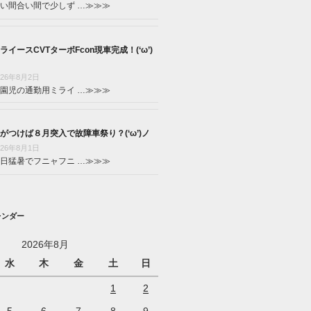
い間合い間で少しず …
≫≫≫
ライースCVTターボFcon現車完成！(‘ω’)
026年8月2日
園児の通勤用ミライ …
≫≫≫
がつけば８月突入で故障車祭り？(‘ω’)ノ
026年8月1日
日猛暑でフニャフニ …
≫≫≫
レンダー
2026年8月
水
木
金
土
日
1
2