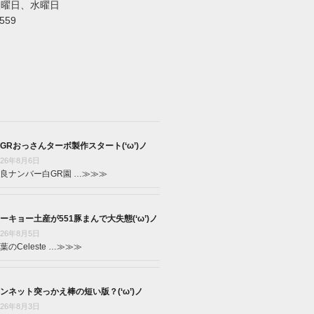
火曜日、水曜日
5559
GRおっさんターボ製作スタート(‘ω’)ノ
026年8月6日
良ナンバー白GR園 …
≫≫≫
ーキョー土産が551豚まんで大失態(‘ω’)ノ
026年8月5日
葉のCeleste …
≫≫≫
ンネット突っかえ棒の短い版？(‘ω’)ノ
026年8月3日