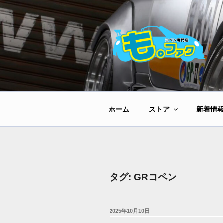
コ
ン
テ
ン
ツ
へ
ス
キ
ッ
ホーム
ストア
新着情
プ
タグ:
GRコペン
投
2025年10月10日
稿