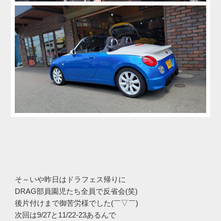
そ～いや昨日はドラフェス帰りに
DRAG部員園児たち全員で反省会(笑)
後片付けまで御苦労様でした(￣▽￣)
次回は9/27と11/22-23あるんで