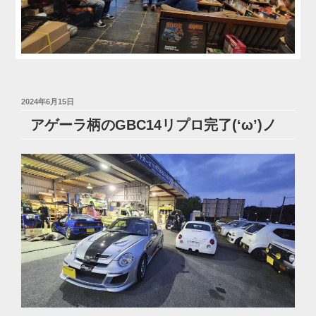
投
2024年6月15日
稿
アゲーラ柄のGBC14リプロ完了(‘ω’)ノ
日: