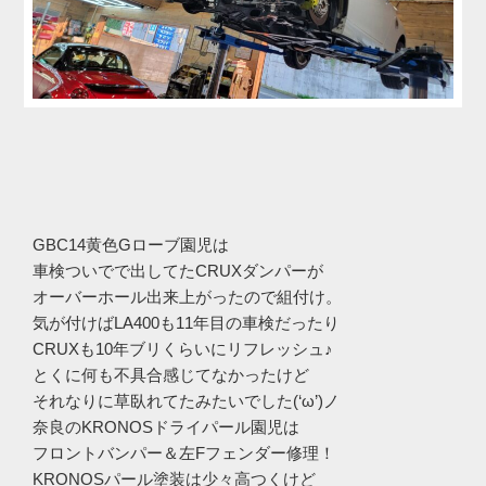
GBC14黄色Gローブ園児は
車検ついでで出してたCRUXダンパーが
オーバーホール出来上がったので組付け。
気が付けばLA400も11年目の車検だったり
CRUXも10年ブリくらいにリフレッシュ♪
とくに何も不具合感じてなかったけど
それなりに草臥れてたみたいでした(‘ω’)ノ
奈良のKRONOSドライパール園児は
フロントバンパー＆左Fフェンダー修理！
KRONOSパール塗装は少々高つくけど