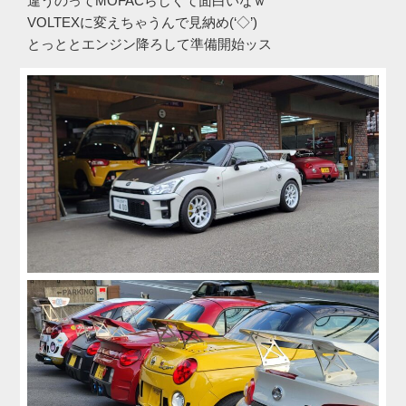
違うのってMOFACらしくて面白いなｗ
VOLTEXに変えちゃうんで見納め(‘◇’)ゞ
とっととエンジン降ろして準備開始ッス