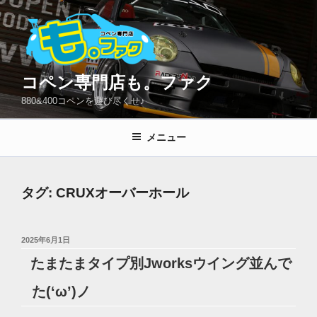
コ
ン
テ
ン
ツ
コペン専門店も。ファク
へ
880&400コペンを遊び尽くせ♪
ス
キ
メニュー
ッ
プ
タグ:
CRUXオーバーホール
投
2025年6月1日
稿
たまたまタイプ別Jworksウイング並んで
日:
た(‘ω’)ノ