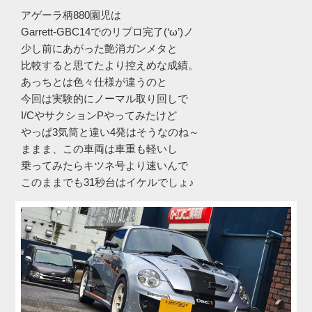
アゲーラ柄880園児は
Garrett-GBC14でのリプロ完了(‘ω’)ノ
少し前にあがった艶消ガンメタと
比較すると思てたより控えめな成績。
あっちとは色々仕様が違うのと
今回は実験的にノーマル取り回しで
I/CやサクションPやってみたけど
やっぱ3気筒と違い4発はそうなのね～
ままま、この車両は車重も軽いし
乗ってみたらキツネ号より速いんで
このままでも31秒台はイケルでしょ♪