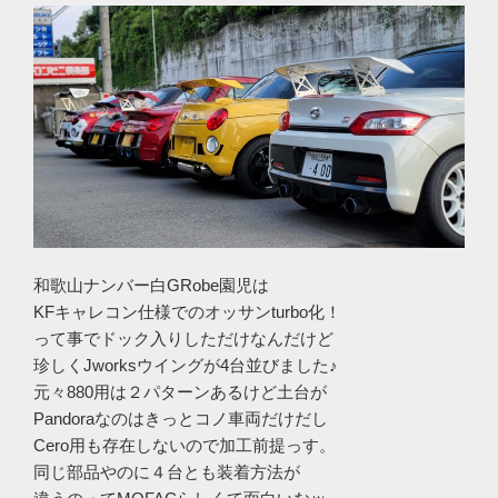
和歌山ナンバー白GRobe園児は
KFキャレコン仕様でのオッサンturbo化！
って事でドック入りしただけなんだけど
珍しくJworksウイングが4台並びました♪
元々880用は２パターンあるけど土台が
Pandoraなのはきっとコノ車両だけだし
Cero用も存在しないので加工前提っす。
同じ部品やのに４台とも装着方法が