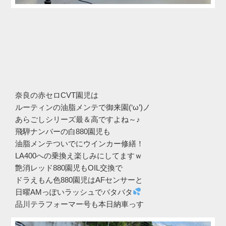
奈良の赤セロCVT園児は
ルーティンの油脂メンテで御来園(‘ω’)ノ
あらごしシリーズ最＆高ですよね～♪
飛騨ナンバーの白880園児も
油脂メンテついでにウインカー修繕！
LA400への乗換え楽しみにしてますｗ
艶消レッド880園児もOIL交換で
ドラえもん色880園児はAFセンサーと
日曜AMっぽいラッシュでバタバタ
品川テラフォーマー号も本日納車っす