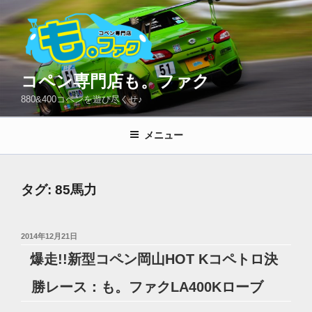
コ
ン
テ
ン
ツ
コペン専門店も。ファク
へ
880&400コペンを遊び尽くせ♪
ス
キ
メニュー
ッ
プ
タグ:
85馬力
投
2014年12月21日
稿
爆走!!新型コペン岡山HOT Kコペトロ決
日:
勝レース：も。ファクLA400Kローブ