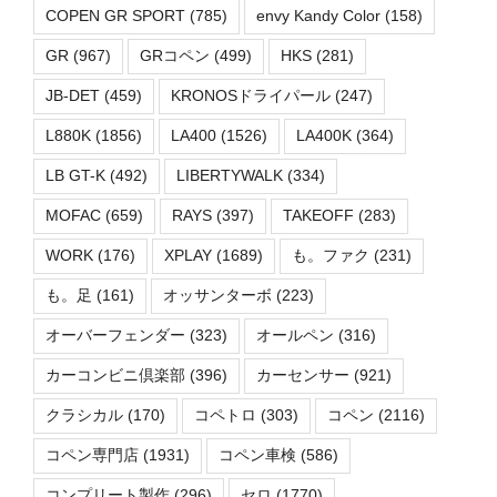
COPEN GR SPORT
(785)
envy Kandy Color
(158)
GR
(967)
GRコペン
(499)
HKS
(281)
JB-DET
(459)
KRONOSドライパール
(247)
L880K
(1856)
LA400
(1526)
LA400K
(364)
LB GT-K
(492)
LIBERTYWALK
(334)
MOFAC
(659)
RAYS
(397)
TAKEOFF
(283)
WORK
(176)
XPLAY
(1689)
も。ファク
(231)
も。足
(161)
オッサンターボ
(223)
オーバーフェンダー
(323)
オールペン
(316)
カーコンビニ倶楽部
(396)
カーセンサー
(921)
クラシカル
(170)
コペトロ
(303)
コペン
(2116)
コペン専門店
(1931)
コペン車検
(586)
コンプリート製作
(296)
セロ
(1770)