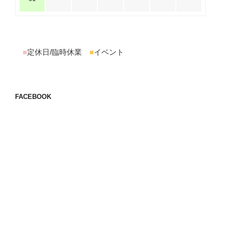
■
定休日/臨時休業
■
イベント
FACEBOOK