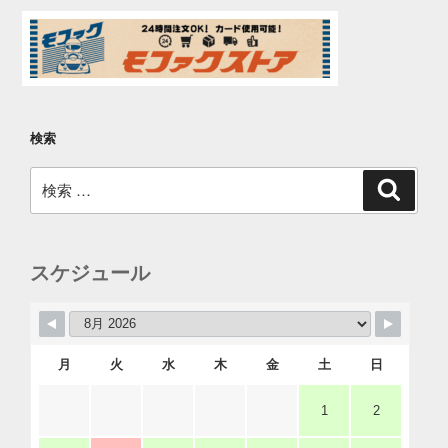
検索
検
検
索
索:
スケジュール
月
火
水
木
金
土
日
1
2