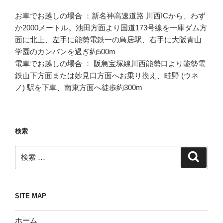
お車でお越しの場合 ：新名神高速道路 川西ICから、わず
か2000メートル。池田方面より国道173号線を一庫ダム方
面に北上、左手に能勢電鉄一の鳥居駅、右手に大阪青山
学園のカンバンを過ぎ約500m
電車でお越しの場合 ： 阪急宝塚線川西能勢口より能勢電
鉄山下方面または妙見口方面へお乗り換え、畦野 (ウネ
ノ) 駅を下車、南東方面へ徒歩約300m
検索
検
検
索
索:
SITE MAP
ホーム