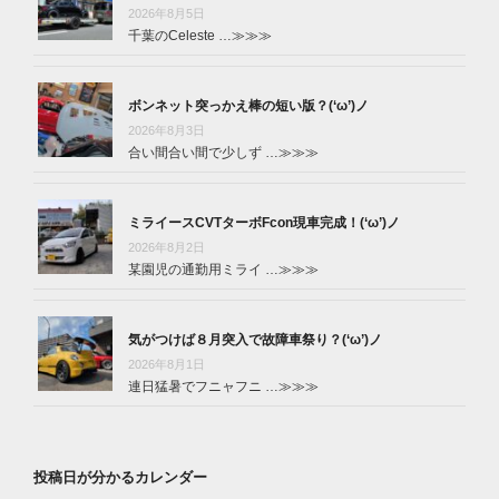
2026年8月5日
千葉のCeleste …
≫≫≫
ボンネット突っかえ棒の短い版？(‘ω’)ノ
2026年8月3日
合い間合い間で少しず …
≫≫≫
ミライースCVTターボFcon現車完成！(‘ω’)ノ
2026年8月2日
某園児の通勤用ミライ …
≫≫≫
気がつけば８月突入で故障車祭り？(‘ω’)ノ
2026年8月1日
連日猛暑でフニャフニ …
≫≫≫
投稿日が分かるカレンダー