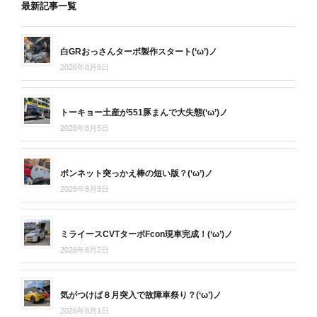
最新記事一覧
白GRおっさんターボ製作スタート(‘ω’)ノ
2026年8月6日
トーキョー土産が551豚まんで大失態(‘ω’)ノ
2026年8月5日
ボンネット突っかえ棒の短い版？(‘ω’)ノ
2026年8月3日
ミライースCVTターボFcon現車完成！(‘ω’)ノ
2026年8月2日
気がつけば８月突入で故障車祭り？(‘ω’)ノ
2026年8月1日