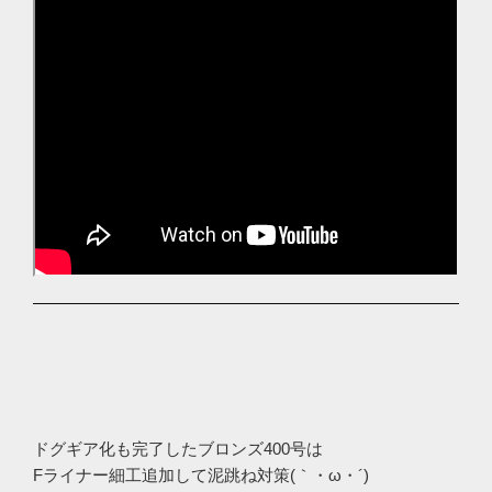
ドグギア化も完了したブロンズ400号は
Fライナー細工追加して泥跳ね対策(｀・ω・´)ゞ