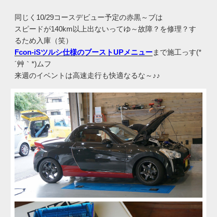
同じく10/29コースデビュー予定の赤黒～ブは
スピードが140km以上出ないってゆ～故障？を修理？す
るため入庫（笑）
Fcon-iSツルシ仕様のブーストUPメニュー
まで施工っす(*
´艸｀*)ムフ
来週のイベントは高速走行も快適なるな～♪♪