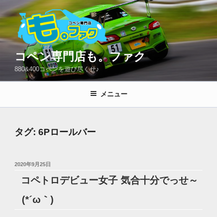
コ
ン
テ
ン
ツ
コペン専門店も。ファク
へ
880&400コペンを遊び尽くせ♪
ス
キ
メニュー
ッ
プ
タグ:
6Pロールバー
投
2020年9月25日
稿
コペトロデビュー女子 気合十分でっせ～
日:
(*´ω｀)