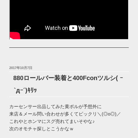
投
2017年10月7日
稿
880ロールバー装着と400Fconツルシ( ｰ
日:
`дｰ´)ｷﾘｯ
カーセンサー出品してみた黄ポルが予想外に
来店＆メール問い合わせが多くてビックリ＼(◎o◎)／
これやとホンマにスグ売れてまいそやな♪
次のオモチャ探しとこうかなｗ