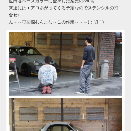
世田谷ベースカラーに全塗した某氏の880も
来週にはエアロあがってくる予定なのでステンシルの打
合せ♪
ん～～毎回悩むんよな～この作業～～～(；´Д｀)