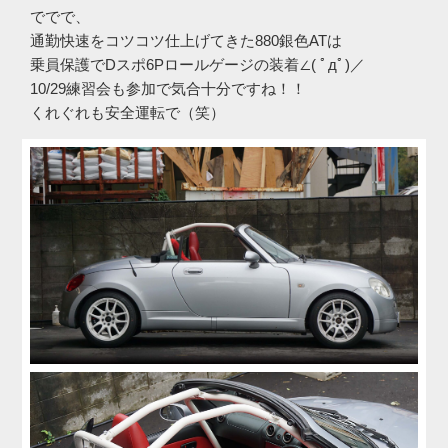
ででで、
通勤快速をコツコツ仕上げてきた880銀色ATは
乗員保護でDスポ6Pロールゲージの装着∠( ﾟдﾟ)／
10/29練習会も参加で気合十分ですね！！
くれぐれも安全運転で（笑）