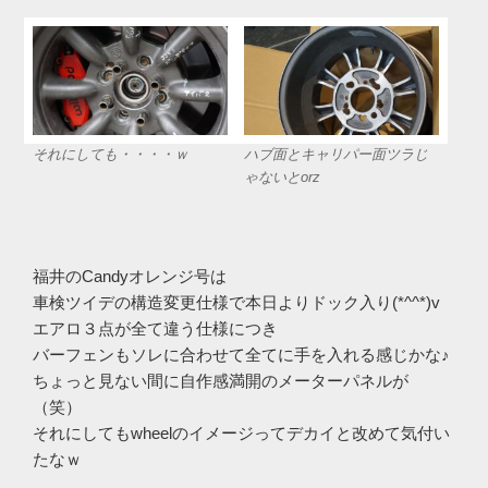
それにしても・・・・ｗ
ハブ面とキャリパー面ツラじ
ゃないとorz
福井のCandyオレンジ号は
車検ツイデの構造変更仕様で本日よりドック入り(*^^*)v
エアロ３点が全て違う仕様につき
バーフェンもソレに合わせて全てに手を入れる感じかな♪
ちょっと見ない間に自作感満開のメーターパネルが
（笑）
それにしてもwheelのイメージってデカイと改めて気付い
たなｗ