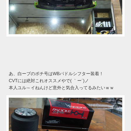
あ、白ーブのポチ号はWBパドルシフター装着！
CVTには絶対これオススメやで( ｀ー´)ノ
本人ユル～イねんけど意外と気合入ってるみたいｗｗ