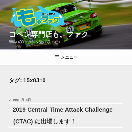
コ
ン
テ
ン
ツ
コペン専門店も。ファク
へ
880&400コペンを遊び尽くせ♪
ス
キ
メニュー
ッ
プ
タグ:
15x8J±0
投
2019年1月14日
稿
2019 Central Time Attack Challenge
日:
(CTAC) に出場します！