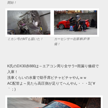
開始！
ミカン号のMTも届いた！
カーセンサー在庫車UP準
備！
K氏のDX30赤880は～エアコン周り全サラ+雨漏り修繕で
入庫！
洗車くらいの水量で助手席ビチャビチャやんｗｗ
AC配管よ～見たら高圧側が足りてへんやん・・・Σ(´∀
｀；)