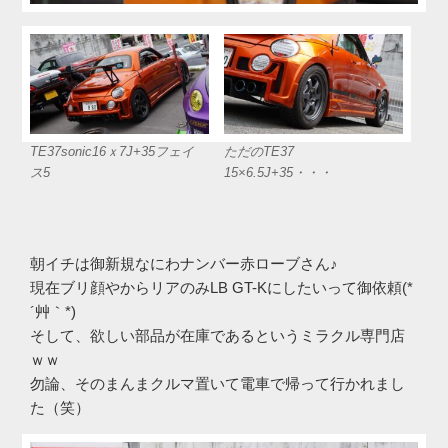
TE37sonic16ｘ7J+35フェイ
ただのTE37
ス5
15×6.5J+35・・・
朝イチは御新規なにわナンバー赤ローブさん♪
現在ブリ顔やからリアのみLB GT-Kにしたいって御依頼(*
´艸｀*)
そして、欲しい部品が在庫であるというミラクル専門店
ｗｗ
勿論、そのまんまクルマ置いて電車で帰って行かれまし
た（笑）