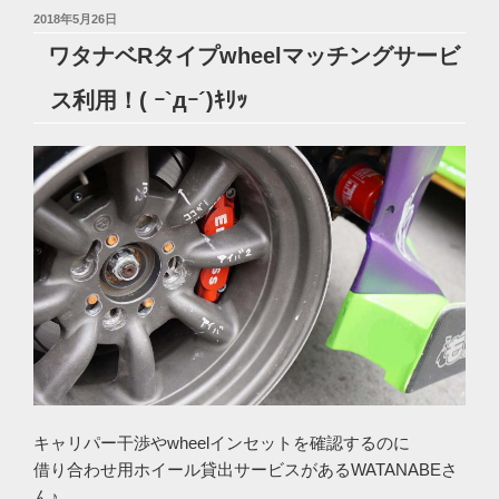
投
2018年5月26日
稿
ワタナベRタイプwheelマッチングサービ
日:
ス利用！( ｰ`дｰ´)ｷﾘｯ
キャリパー干渉やwheelインセットを確認するのに
借り合わせ用ホイール貸出サービスがあるWATANABEさ
ん♪