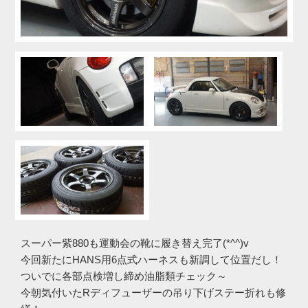
スーパー紫880も運動会の靴に履き替え完了(*^^)v
今回新たにHANS用6点式ハーネスも新調して位置だし！
ついでに各部点検増し締め油脂類チェック～
今朝気付いたRディフューザーの吊り下げステー折れも修