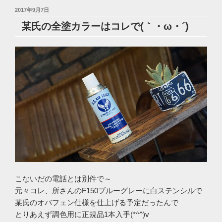
投
2017年9月7日
稿
某氏の全塗カラーはコレで(｀・ω・´)ゞ
日:
こないだの電話とは別件で～
元々コレ、所さんのF150ブルーグレーに白ステンシルで
某氏のオバフェン仕様を仕上げる予定だったんで
とりあえず調色用に正規品1本入手(*^^)v