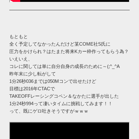
もともと
全く予定してなかったんだけど某COME社S氏に
圧力をかけられ？はたまた将来Kカー枠作ってもらう為？
いえいえ、
コレに関しては単に自分自身の成長のために～(;^_^A
昨年末に少し転がして
1分26秒036までは050Mコンで出せたけど
目標は2016年CTACで
TAKEOFFレーシングコペン＆なかたに選手が出した
1分24秒994って凄いタイムに挑戦してみます！！
って、既にゲロ吐きそうですがｗｗｗ