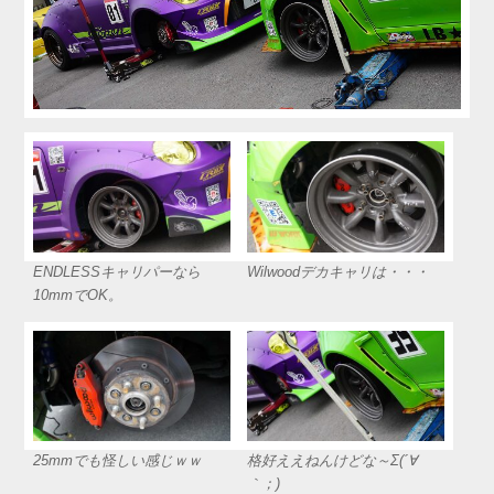
ENDLESSキャリパーなら
Wilwoodデカキャリは・・・
10mmでOK。
25mmでも怪しい感じｗｗ
格好ええねんけどな～Σ(´∀
｀；)