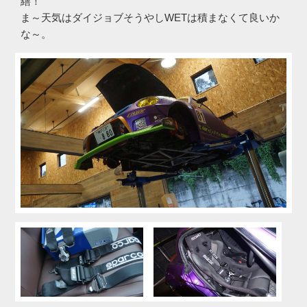
繕！
ま～天気はダイジョブそうやしWETは積まなくて良いか
な～。