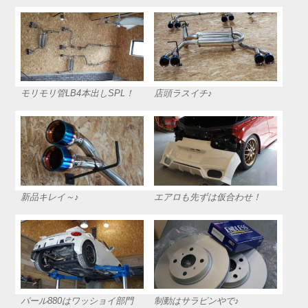
モリモリ管LB4本出しSPL！
店頭ラスイチ♪
新品キレイ～♪
エアロも先ずは仮合わせ！
パール880はワッショイ部門
制動はサラピンやで♪