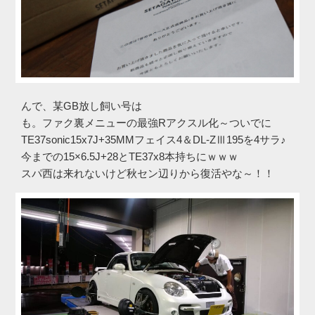
んで、某GB放し飼い号は
も。ファク裏メニューの最強Rアクスル化～ついでに
TE37sonic15x7J+35MMフェイス4＆DL-ZⅢ195を4サラ♪
今までの15×6.5J+28とTE37x8本持ちにｗｗｗ
スパ西は来れないけど秋セン辺りから復活やな～！！