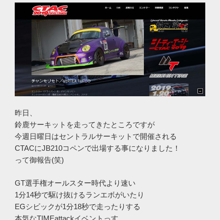
昨日、
鈴鹿サーキットを走ってきたところですが
今週日曜日はセントラルサーキットで開催される
CTACにJB210コペンで出場する事になりました！
って御報告(笑)
GT選手権オールスター時代より速い
1分14秒で駆け抜けるランエボがいたり
EGシビックが1分18秒で走ったりする
本気なTIMEattackイベントっす。