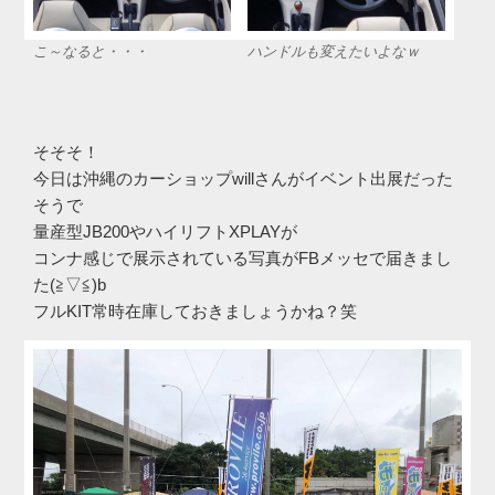
こ～なると・・・
ハンドルも変えたいよなｗ
そそそ！
今日は沖縄のカーショップwillさんがイベント出展だった
そうで
量産型JB200やハイリフトXPLAYが
コンナ感じで展示されている写真がFBメッセで届きまし
た(≧▽≦)b
フルKIT常時在庫しておきましょうかね？笑