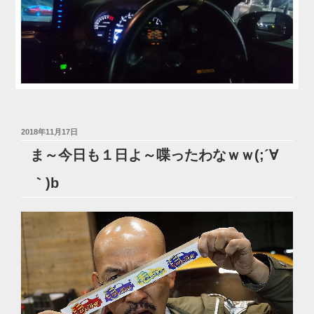
投
2018年11月17日
稿
ま～今日も１日よ～喋ったわなｗｗ(;´∀
日:
｀)b