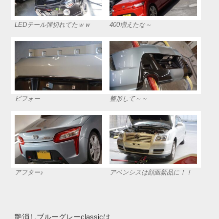
LEDテール弾切れてたｗｗ
400増えたな～
ビフォー
整形して～～
アフター♪
アベンシスは顔面新品に！！
艶消しブルーグレーclassicは