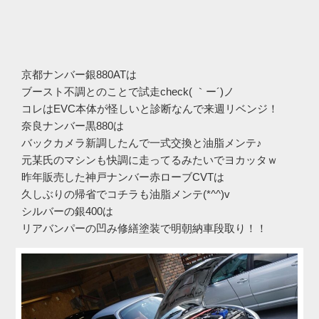
京都ナンバー銀880ATは
ブースト不調とのことで試走check( ｀ー´)ノ
コレはEVC本体が怪しいと診断なんで来週リベンジ！
奈良ナンバー黒880は
バックカメラ新調したんで一式交換と油脂メンテ♪
元某氏のマシンも快調に走ってるみたいでヨカッタｗ
昨年販売した神戸ナンバー赤ローブCVTは
久しぶりの帰省でコチラも油脂メンテ(*^^)v
シルバーの銀400は
リアバンパーの凹み修繕塗装で明朝納車段取り！！