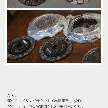
んで、
漢のアイドリングサウンドで本日産声をあげた
ゲジナン白～ブは実走慣らしSTART( ｰ`дｰ´)ｷﾘｯ