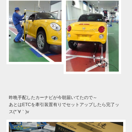
昨晩手配したカーナビが今朝届いてたので～
あとはETCを牽引装置有りでセットアップしたら完了ッ
ス(*´∀｀)v