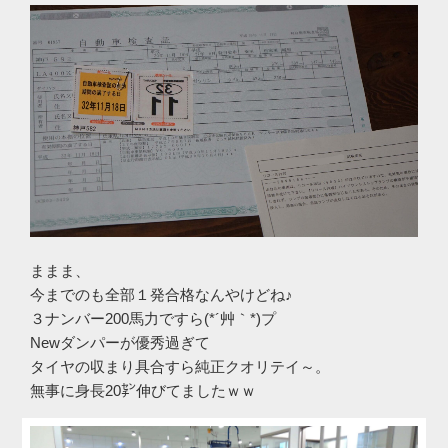
ままま、
今までのも全部１発合格なんやけどね♪
３ナンバー200馬力ですら(*´艸｀*)プ
Newダンパーが優秀過ぎて
タイヤの収まり具合すら純正クオリテイ～。
無事に身長20㌢伸びてましたｗｗ