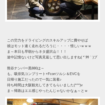
この労力をドライビングのスキルアップに費やせば
彼はモット速く走れるだろうに・・・・惜しいｗｗｗ
ま～本日も早朝からネタ盛沢山！！！
途中記憶ないけど写真見返して思い出しますね( *´艸｀)プ
熊谷ナンバー黒880は～
も。吸排気コンプリート+Fconツルシ＆EVCを
日帰り施工だったので一気に装着♪
待ち時間は大阪観光してきてもらいました(*^^)v
ま～帰路はエエ感じやったんじゃないかなぁ～とｗ