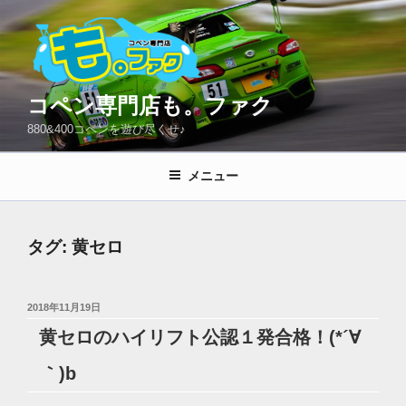
コ
ン
テ
ン
ツ
コペン専門店も。ファク
へ
880&400コペンを遊び尽くせ♪
ス
キ
メニュー
ッ
プ
タグ:
黄セロ
投
2018年11月19日
稿
黄セロのハイリフト公認１発合格！(*´∀
日:
｀)b