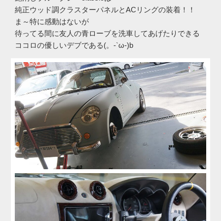
純正ウッド調クラスターパネルとACリングの装着！！
ま～特に感動はないが
待ってる間に友人の青ローブを洗車してあげたりできる
ココロの優しいデブである(。-`ω-)b