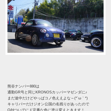
熊谷ナンバー880は
通勤GR号と同じKRONOSカッパーマゼンダに♪
まだ途中だけどやっぱコノ色ええよな～(*´ω｀*)
キャリパーだけジオン公国の名残りがあったので
O/Hついでにド定番な色に塗り変えときます！