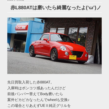
稿
赤L880ATは磨いたら綺麗なったよ(‘ω’)ノ
日:
先日買取入荷した赤880AT。
入庫時はポンコツ感あったんだけど
前後バンパー替えてBody磨いたら
案外ピカピカなったんでwheelも交換♪
この場合とりあえずUEⅡ純正グリルを