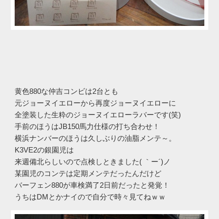
黄色880な仲吉コンビは2台とも
元ジョーヌイエローから再度ジョーヌイエローに
全塗装した生粋のジョーヌイエローラバーです(笑)
手前のほうはJB150馬力仕様の打ち合わせ！
横浜ナンバーのほうは久しぶりの油脂メンテ～。
K3VE2の銀園児は
来週備北らしいので点検しときました( ｀ー´)ノ
某園児のコンテは定期メンテだったんだけど
バーフェン880が車検満了2日前だったと発覚！
うちはDMとかナイので自分で時々見てねｗｗ