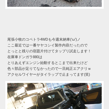
尾張小牧のコペトラ4WDも今週末納車(‘ω’)ノ
ここ最近では一番ヤヤコシイ製作内容だったので
とっとと残りの宿題片付けてタップリ試走します！
在庫車ドンガラ880は
とりあえずエンジン始動するとこまで出来たけど
色々部品が足りてなかったので一旦純正エアクリｗ
アクセルワイヤーがタイラップで止まってます(笑)