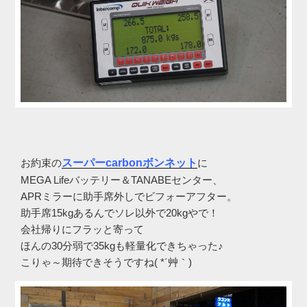
お約束の
スーパーcarbonボンネット
に
MEGA Lifeバッテリー＆TANABEセンター、
APRミラーに助手席外しでビフォーアフター。
助手席15kgあるんでソレ以外で20kgやで！
会社帰りにフラッと寄って
ほんの30分弱で35kgも軽量化できちゃった♪
こりゃ～期待できそうですね( *´艸｀)