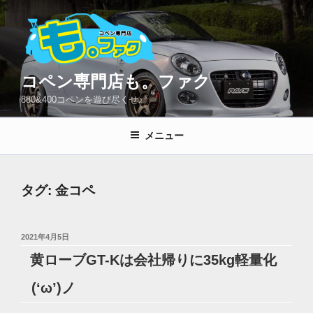
コ
ン
テ
ン
ツ
コペン専門店も。ファク
へ
880&400コペンを遊び尽くせ♪
ス
キ
メニュー
ッ
プ
タグ:
金コペ
投
2021年4月5日
稿
黄ローブGT-Kは会社帰りに35kg軽量化
日:
(‘ω’)ノ