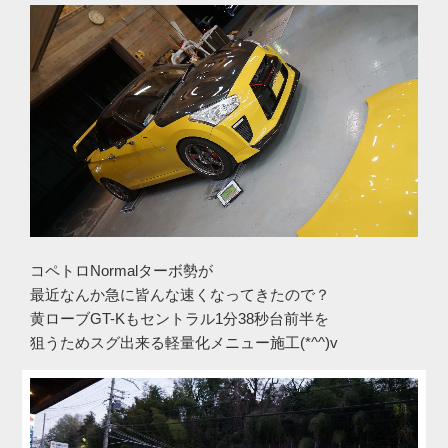
コペトロNormalターボ勢が
最近なんか急に皆んな速くなってきたので？
黄ローブGT-Kもセントラル1分38秒台前半を
狙うためスグ出来る軽量化メニュー施工(*^^)v