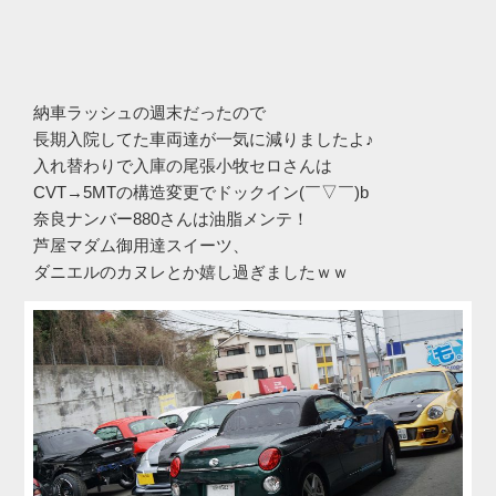
納車ラッシュの週末だったので
長期入院してた車両達が一気に減りましたよ♪
入れ替わりで入庫の尾張小牧セロさんは
CVT→5MTの構造変更でドックイン(￣▽￣)b
奈良ナンバー880さんは油脂メンテ！
芦屋マダム御用達スイーツ、
ダニエルのカヌレとか嬉し過ぎましたｗｗ