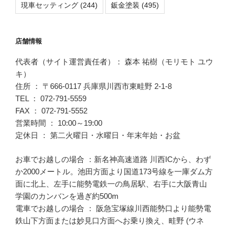
現車セッティング
(244)
鈑金塗装
(495)
店舗情報
代表者（サイト運営責任者）： 森本 祐樹（モリモト ユウ
キ）
住所 ： 〒666-0117 兵庫県川西市東畦野 2-1-8
TEL ： 072-791-5559
FAX ： 072-791-5552
営業時間 ： 10:00～19:00
定休日 ： 第二火曜日・水曜日・年末年始・お盆
お車でお越しの場合 ：新名神高速道路 川西ICから、わず
か2000メートル。池田方面より国道173号線を一庫ダム方
面に北上、左手に能勢電鉄一の鳥居駅、右手に大阪青山
学園のカンバンを過ぎ約500m
電車でお越しの場合 ： 阪急宝塚線川西能勢口より能勢電
鉄山下方面または妙見口方面へお乗り換え、畦野 (ウネ