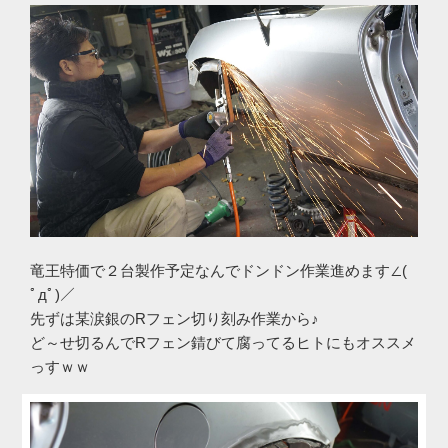
竜王特価で２台製作予定なんでドンドン作業進めます∠(
ﾟдﾟ)／
先ずは某涙銀のRフェン切り刻み作業から♪
ど～せ切るんでRフェン錆びて腐ってるヒトにもオススメ
っすｗｗ