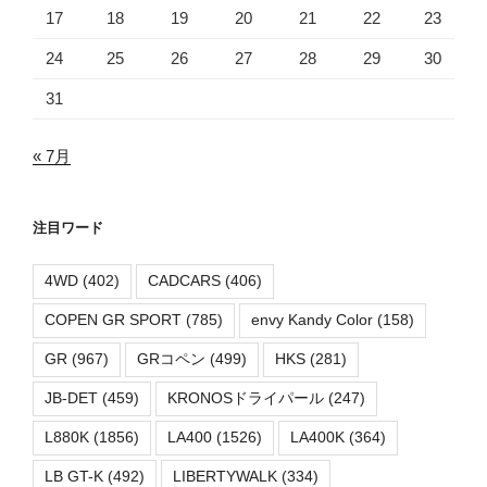
17
18
19
20
21
22
23
24
25
26
27
28
29
30
31
« 7月
注目ワード
4WD
(402)
CADCARS
(406)
COPEN GR SPORT
(785)
envy Kandy Color
(158)
GR
(967)
GRコペン
(499)
HKS
(281)
JB-DET
(459)
KRONOSドライパール
(247)
L880K
(1856)
LA400
(1526)
LA400K
(364)
LB GT-K
(492)
LIBERTYWALK
(334)