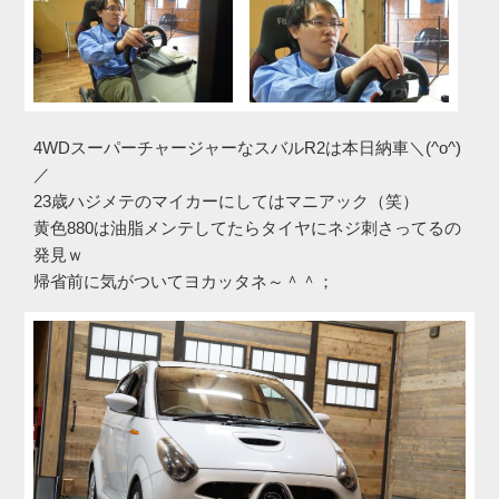
4WDスーパーチャージャーなスバルR2は本日納車＼(^o^)
／
23歳ハジメテのマイカーにしてはマニアック（笑）
黄色880は油脂メンテしてたらタイヤにネジ刺さってるの
発見ｗ
帰省前に気がついてヨカッタネ～＾＾；