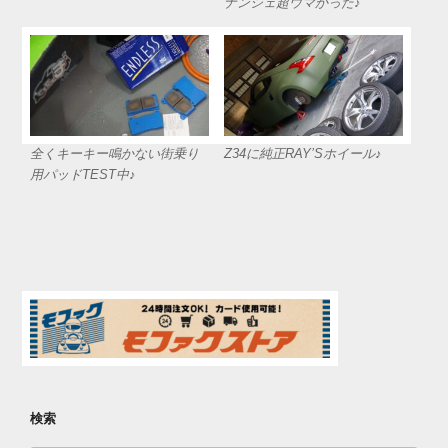
ナンシェ超ウマかった♪
全くキーキー鳴かない街乗り
Z34に純正RAY’Sホイール♪
用パッドTEST中♪
検索