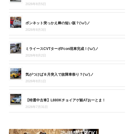
2026年8月5日
ボンネット突っかえ棒の短い版？(‘ω’)ノ
2026年8月3日
ミライースCVTターボFcon現車完成！(‘ω’)ノ
2026年8月2日
気がつけば８月突入で故障車祭り？(‘ω’)ノ
2026年8月1日
【特選中古車】L880Kチョイアゲ銀ATおーとま！
2026年7月31日