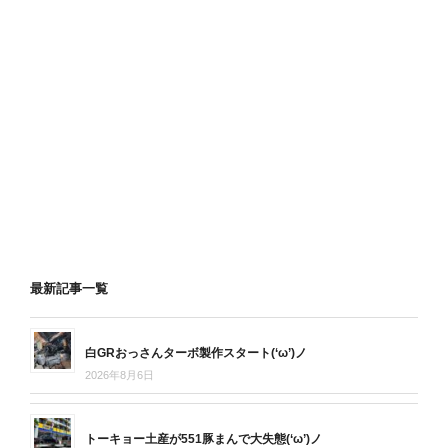
最新記事一覧
白GRおっさんターボ製作スタート(‘ω’)ノ
2026年8月6日
トーキョー土産が551豚まんで大失態(‘ω’)ノ