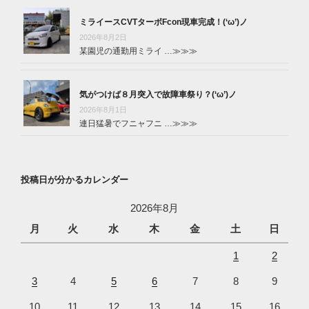
ミライースCVTターボFcon現車完成！(‘ω’)ノ
2026年8月2日
某園児の通勤用ミライ …
≫≫≫
気がつけば８月突入で故障車祭り？(‘ω’)ノ
2026年8月1日
連日猛暑でフニャフニ …
≫≫≫
投稿日が分かるカレンダー
2026年8月
月
火
水
木
金
土
日
1
2
3
4
5
6
7
8
9
10
11
12
13
14
15
16