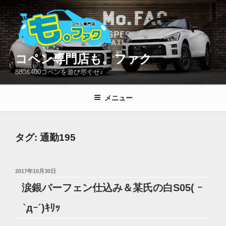
コ
ン
テ
ン
ツ
コペン専門店も。ファク
へ
880&400コペンを遊び尽くせ♪
ス
キ
メニュー
ッ
プ
タグ:
通勤195
投
2017年10月30日
稿
涙銀バーフェン仕込み＆某氏の白S05( ｰ
日:
`дｰ´)ｷﾘｯ