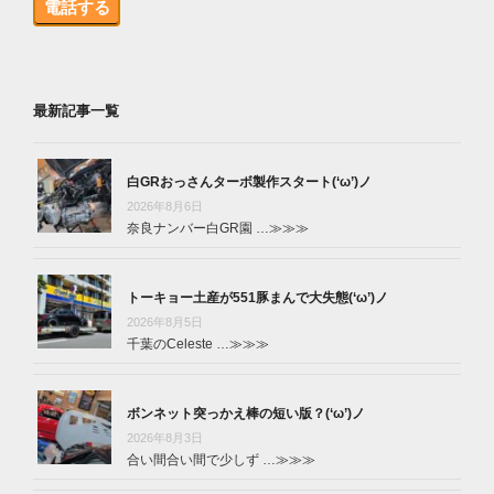
電話する
最新記事一覧
白GRおっさんターボ製作スタート(‘ω’)ノ
2026年8月6日
奈良ナンバー白GR園 …
≫≫≫
トーキョー土産が551豚まんで大失態(‘ω’)ノ
2026年8月5日
千葉のCeleste …
≫≫≫
ボンネット突っかえ棒の短い版？(‘ω’)ノ
2026年8月3日
合い間合い間で少しず …
≫≫≫