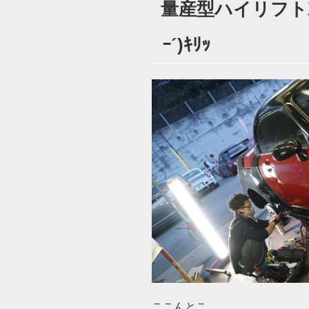
量産型ハイリフトXP
日:
ｰ´)ｷﾘｯ
ここんとこ