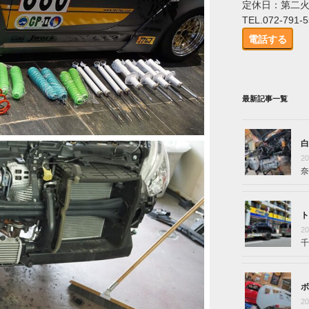
定休日：第二
TEL.072-791-
電話する
最新記事一覧
白
2
奈
ト
2
千
ボ
2