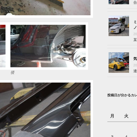
合
ミ
ノ
2
某
気
2
連
後
投稿日が分かるカ
月
火