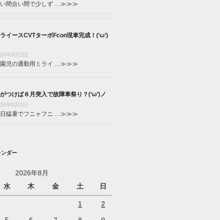
い間合い間で少しず …
≫≫≫
ライースCVTターボFcon現車完成！(‘ω’)
026年8月2日
園児の通勤用ミライ …
≫≫≫
がつけば８月突入で故障車祭り？(‘ω’)ノ
026年8月1日
日猛暑でフニャフニ …
≫≫≫
レンダー
2026年8月
水
木
金
土
日
1
2