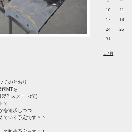
3
4
10
11
17
18
24
25
31
« 7月
ッチのとおり
速MTを
製作スタート(笑)
トで
かを追求しつつ
めていく予定です＾＾
して販売予定っすよ！