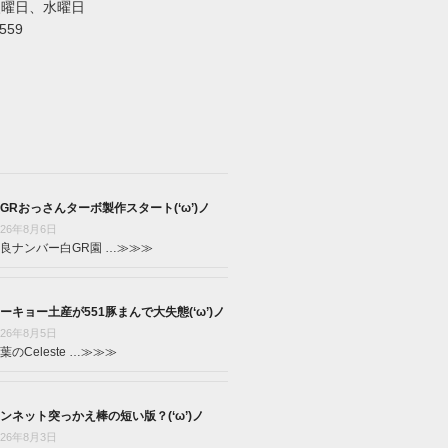
火曜日、水曜日
5559
GRおっさんターボ製作スタート(‘ω’)ノ
026年8月6日
良ナンバー白GR園 …
≫≫≫
ーキョー土産が551豚まんで大失態(‘ω’)ノ
026年8月5日
葉のCeleste …
≫≫≫
ンネット突っかえ棒の短い版？(‘ω’)ノ
026年8月3日