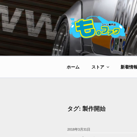
コ
ン
テ
ン
ツ
へ
ス
キ
ッ
ホーム
ストア
新着情
プ
タグ:
製作開始
投
2018年3月31日
稿