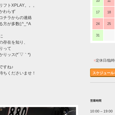
10
11
フトXPLAY。。。
かわらず
17
18
コチラからの連絡
が多数(;^_^A
24
25
31
に
の存在を知り、
りって
ッス(*´▽｀*)
■
定休日/臨
ですね♪
待ちくださいませ！
スケジュール
営業時間
10:00 – 19:00