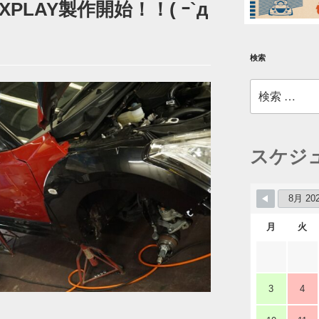
LAY製作開始！！( ｰ`д
検索
検
索:
スケジ
月
火
3
4