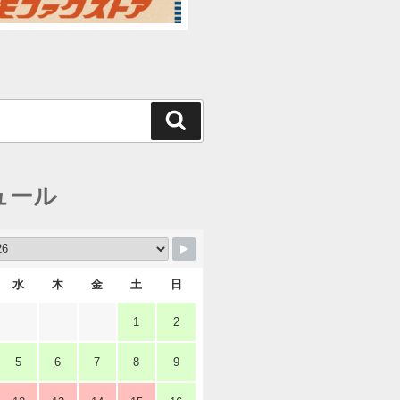
検
索
ュール
水
木
金
土
日
1
2
5
6
7
8
9