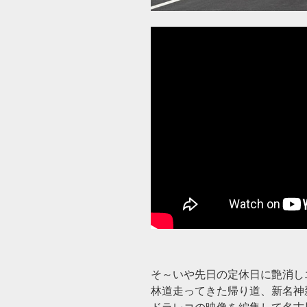
そ～いや先日の定休日に艶消し
林道走ってきた帰り道、新名神