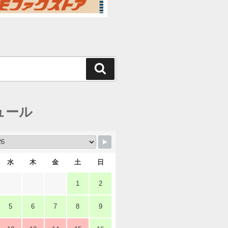
検
索
ュール
水
木
金
土
日
1
2
5
6
7
8
9