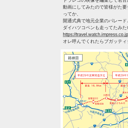
ドラレコの映像を編集して名古
動画にしてみたので皆様がた要チ
ってか、
開通式典で地元企業のパレードとか
ダイハツコペンも走ってたみた
https://travel.watch.impress.co
オレ呼んでくれたらブガッティ