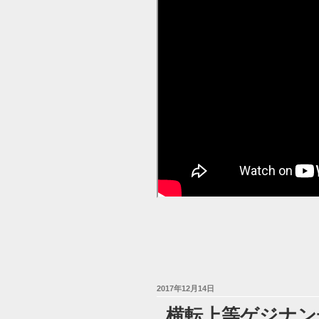
投
2017年12月14日
稿
横転上等ゲジナン号ま
日: