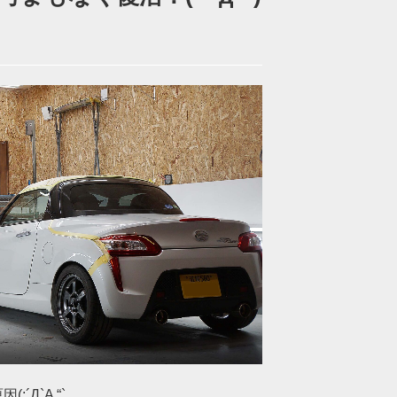
´Д`A “`