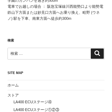
学園のカンバンを過ぎ約500m
電車でお越しの場合 ： 阪急宝塚線川西能勢口より能勢電
鉄山下方面または妙見口方面へお乗り換え、畦野 (ウネ
ノ) 駅を下車、南東方面へ徒歩約300m
検索
検
検
索
索:
SITE MAP
ホーム
ストア
LA400 ECUステージ④
LA400 ECUステージ①②③