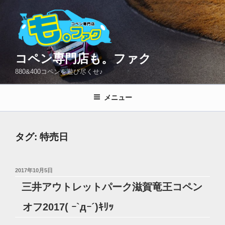
コ
ン
テ
ン
ツ
コペン専門店も。ファク
へ
880&400コペンを遊び尽くせ♪
ス
キ
メニュー
ッ
プ
タグ:
特売日
投
2017年10月5日
稿
三井アウトレットパーク滋賀竜王コペン
日:
オフ2017( ｰ`дｰ´)ｷﾘｯ