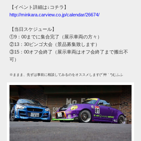
【イベント詳細は↓コチラ】
http://minkara.carview.co.jp/calendar/26674/
【当日スケジュール】
①9：00までに集合完了（展示車両の方々）
②13：30ビンゴ大会（景品募集致します）
③15：00オフ会終了（展示車両はオフ会終了まで搬出不
可）
※ままま、先ずは事前に相談してみるのをオススメします(*´艸｀*)むふふ