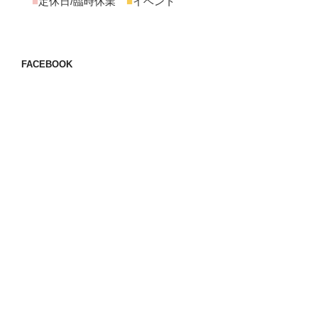
■
定休日/臨時休業
■
イベント
FACEBOOK