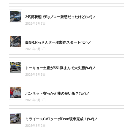
2気筒状態でEgブロー疑惑だったけど(‘ω’)ノ
2026年8月7日
白GRおっさんターボ製作スタート(‘ω’)ノ
2026年8月6日
トーキョー土産が551豚まんで大失態(‘ω’)ノ
2026年8月5日
ボンネット突っかえ棒の短い版？(‘ω’)ノ
2026年8月3日
ミライースCVTターボFcon現車完成！(‘ω’)ノ
2026年8月2日