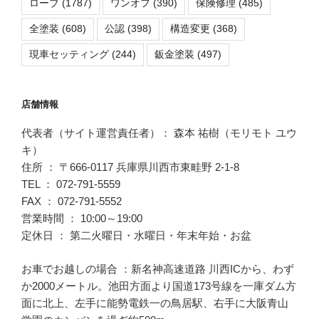
ローブ
(1787)
ワンオフ
(390)
保険修理
(485)
全塗装
(608)
公認
(398)
構造変更
(368)
現車セッティング
(244)
鈑金塗装
(497)
店舗情報
代表者（サイト運営責任者）： 森本 祐樹（モリモト ユウ
キ）
住所 ： 〒666-0117 兵庫県川西市東畦野 2-1-8
TEL ： 072-791-5559
FAX ： 072-791-5552
営業時間 ： 10:00～19:00
定休日 ： 第二火曜日・水曜日・年末年始・お盆
お車でお越しの場合 ：新名神高速道路 川西ICから、わず
か2000メートル。池田方面より国道173号線を一庫ダム方
面に北上、左手に能勢電鉄一の鳥居駅、右手に大阪青山