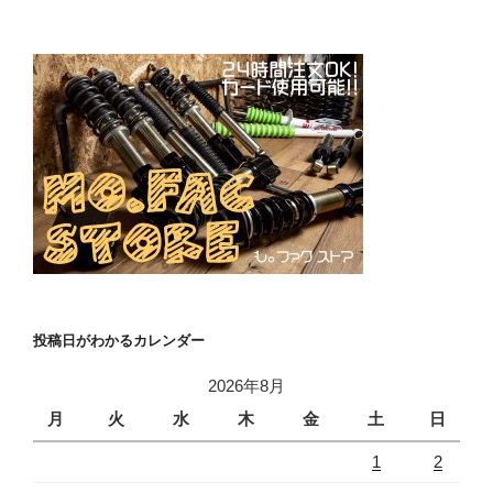
投稿日がわかるカレンダー
2026年8月
月
火
水
木
金
土
日
1
2