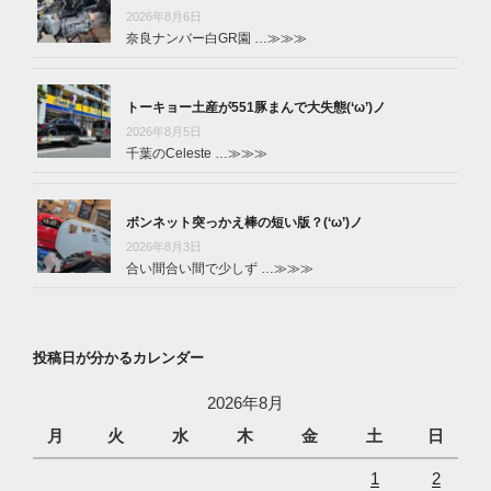
2026年8月6日
奈良ナンバー白GR園 …
≫≫≫
トーキョー土産が551豚まんで大失態(‘ω’)ノ
2026年8月5日
千葉のCeleste …
≫≫≫
ボンネット突っかえ棒の短い版？(‘ω’)ノ
2026年8月3日
合い間合い間で少しず …
≫≫≫
投稿日が分かるカレンダー
2026年8月
月
火
水
木
金
土
日
1
2