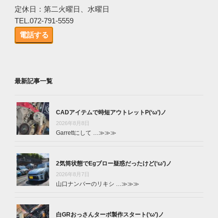
定休日：第二火曜日、水曜日
TEL.072-791-5559
電話する
最新記事一覧
CADアイテムで時短アウトレットP(‘ω’)ノ
2026年8月8日
Garrettにして …
≫≫≫
2気筒状態でEgブロー疑惑だったけど(‘ω’)ノ
2026年8月7日
山口ナンバーのリキシ …
≫≫≫
白GRおっさんターボ製作スタート(‘ω’)ノ