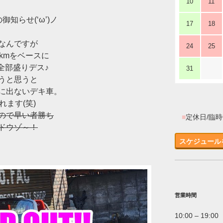
10
11
御知らせ(‘ω’)ノ
17
18
なんですが
24
25
00kmをベースに
全部盛りデス♪
31
うと思うと
に出ないデキ車。
れます(笑)
ので早い者勝ち
■
定休日/臨
ドウゾ～！
スケジュール
営業時間
10:00 – 19:00