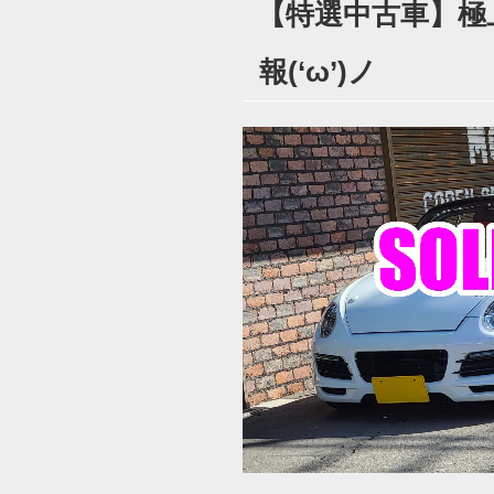
【特選中古車】極上
日:
報(‘ω’)ノ