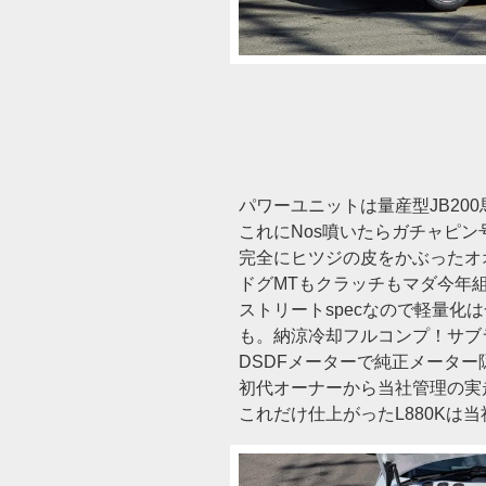
パワーユニットは量産型JB20
これにNos噴いたらガチャピ
完全にヒツジの皮をかぶったオオ
ドグMTもクラッチもマダ今年組ん
ストリートspecなので軽量化
も。納涼冷却フルコンプ！サブ
DSDFメーターで純正メータ
初代オーナーから当社管理の実走5
これだけ仕上がったL880Kは