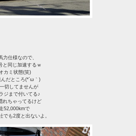
0馬力仕様なので、
ン号と同じ加速するｗ
カミ状態(笑)
だところ(*´ω｀)
は一切してませんが
ラジまで付いてる♪
ー隠れちゃってるけど
2,000kmで
当社でも2度と出ないよ。