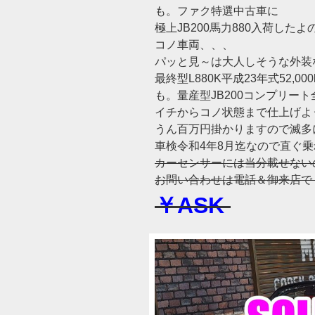
も。ファク特選中古車に
極上JB200馬力880入荷したよの
コノ車両、、、
パッと見～は大人しそうな外装
最終型L880K平成23年式52,0
も。量産型JB200コンプリート
イチからコノ状態まで仕上げよ
うん百万円掛かりますので滅多
車検令和4年8月迄なので直ぐ乗
カーセンサーには当分載せない
お問い合わせは電話＆御来店で
￥ASK