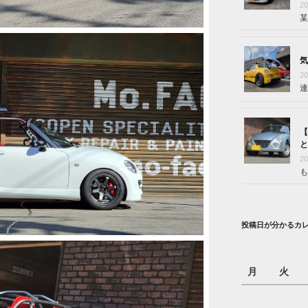
2
某
気
2
連
【
と
2
も
投稿日が分かるカ
月
火