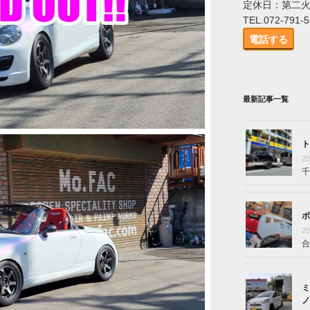
定休日：第二
TEL.072-791-
電話する
最新記事一覧
ト
2
千
ボ
2
合
ミ
ノ