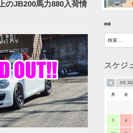
のJB200馬力880入荷情
検索
検
索:
スケジ
月
火
3
4