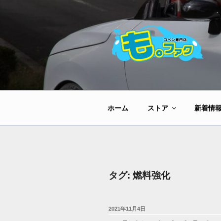
コ
ン
テ
ン
ツ
へ
ス
キ
ッ
ホーム
ストア
新着情
プ
タグ:
燃料強化
投
2021年11月4日
稿