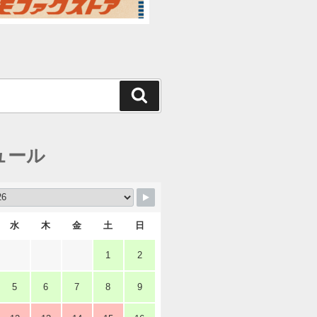
検
索
ュール
水
木
金
土
日
1
2
5
6
7
8
9