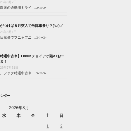
026年8月2日
園児の通勤用ミライ …
≫≫≫
がつけば８月突入で故障車祭り？(‘ω’)ノ
026年8月1日
日猛暑でフニャフニ …
≫≫≫
特選中古車】L880Kチョイアゲ銀ATおー
ま！
026年7月31日
。ファク特選中古車 …
≫≫≫
レンダー
2026年8月
水
木
金
土
日
1
2