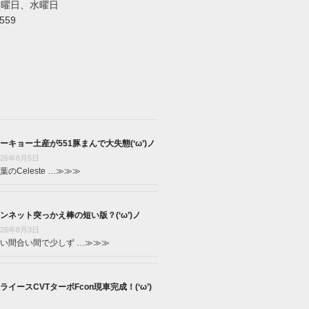
火曜日、水曜日
5559
ーキョー土産が551豚まんで大失態(‘ω’)ノ
026年8月5日
葉のCeleste …
≫≫≫
ンネット突っかえ棒の短い版？(‘ω’)ノ
026年8月3日
い間合い間で少しず …
≫≫≫
ライースCVTターボFcon現車完成！(‘ω’)