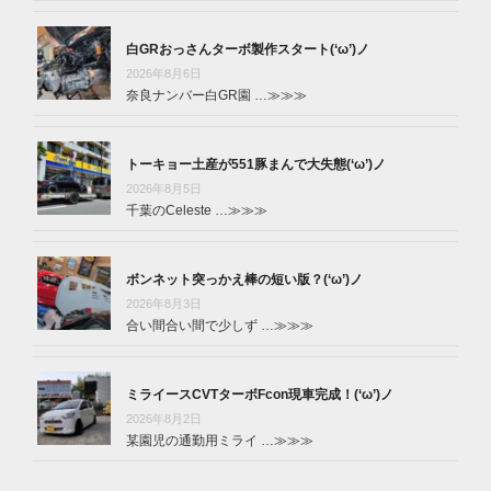
白GRおっさんターボ製作スタート(‘ω’)ノ
2026年8月6日
奈良ナンバー白GR園 …
≫≫≫
トーキョー土産が551豚まんで大失態(‘ω’)ノ
2026年8月5日
千葉のCeleste …
≫≫≫
ボンネット突っかえ棒の短い版？(‘ω’)ノ
2026年8月3日
合い間合い間で少しず …
≫≫≫
ミライースCVTターボFcon現車完成！(‘ω’)ノ
2026年8月2日
某園児の通勤用ミライ …
≫≫≫