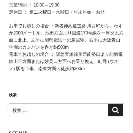
営業時間 ： 10:00～19:00
定休日 ： 第二火曜日・水曜日・年末年始・お盆
お車でお越しの場合 ：新名神高速道路 川西ICから、わず
か2000メートル。池田方面より国道173号線を一庫ダム方
面に北上、左手に能勢電鉄一の鳥居駅、右手に大阪青山
学園のカンバンを過ぎ約500m
電車でお越しの場合 ： 阪急宝塚線川西能勢口より能勢電
鉄山下方面または妙見口方面へお乗り換え、畦野 (ウネ
ノ) 駅を下車、南東方面へ徒歩約300m
検索
検
検
索
索: