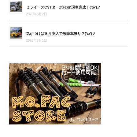
ミライースCVTターボFcon現車完成！(‘ω’)ノ
2026年8月2日
気がつけば８月突入で故障車祭り？(‘ω’)ノ
2026年8月1日