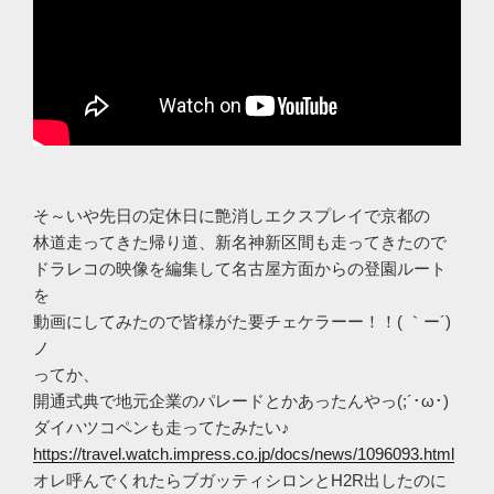
そ～いや先日の定休日に艶消しエクスプレイで京都の
林道走ってきた帰り道、新名神新区間も走ってきたので
ドラレコの映像を編集して名古屋方面からの登園ルート
を
動画にしてみたので皆様がた要チェケラーー！！( ｀ー´)
ノ
ってか、
開通式典で地元企業のパレードとかあったんやっ(;´･ω･)
ダイハツコペンも走ってたみたい♪
https://travel.watch.impress.co.jp/docs/news/1096093.html
オレ呼んでくれたらブガッティシロンとH2R出したのに