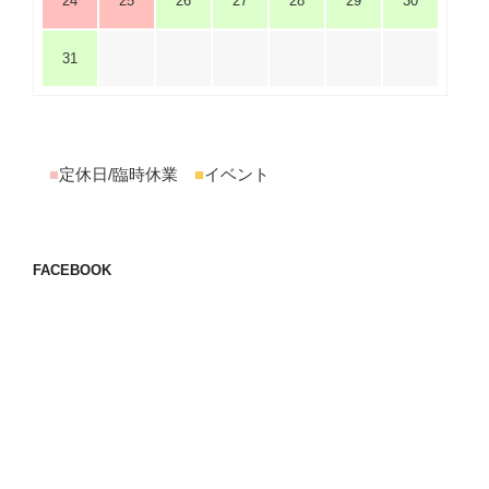
24
25
26
27
28
29
30
31
■
定休日/臨時休業
■
イベント
FACEBOOK