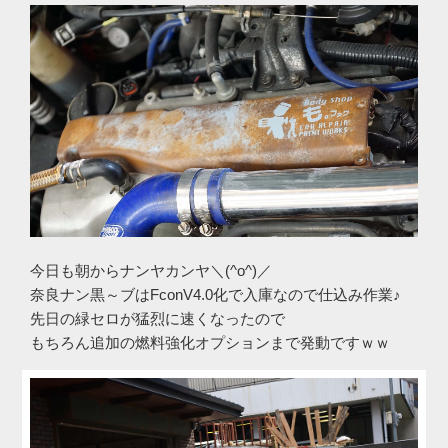
今日も朝からナンヤカンヤ＼(^o^)／
奈良ナン黒～ブはFconV4.0化で入庫なので仕込み作業♪
先日の緑セロが猛烈に速くなったので
もちろん追加の燃料強化オプションまで発動ですｗｗ