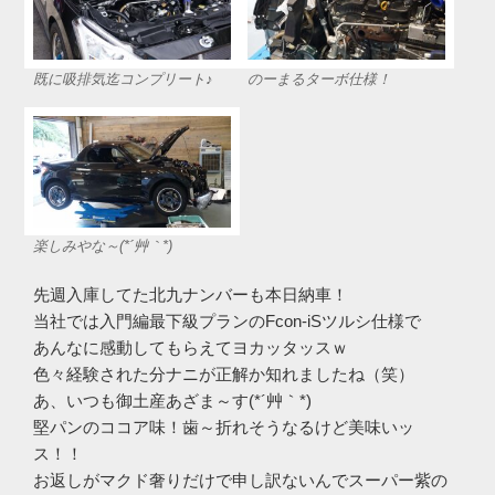
既に吸排気迄コンプリート♪
のーまるターボ仕様！
楽しみやな～(*´艸｀*)
先週入庫してた北九ナンバーも本日納車！
当社では入門編最下級プランのFcon-iSツルシ仕様で
あんなに感動してもらえてヨカッタッスｗ
色々経験された分ナニが正解か知れましたね（笑）
あ、いつも御土産あざま～す(*´艸｀*)
堅パンのココア味！歯～折れそうなるけど美味いッ
ス！！
お返しがマクド奢りだけで申し訳ないんでスーパー紫の