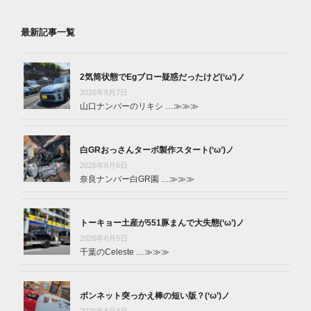
最新記事一覧
2気筒状態でEgブロー疑惑だったけど(‘ω’)ノ
2026年8月7日
山口ナンバーのリキシ …
≫≫≫
白GRおっさんターボ製作スタート(‘ω’)ノ
2026年8月6日
奈良ナンバー白GR園 …
≫≫≫
トーキョー土産が551豚まんで大失態(‘ω’)ノ
2026年8月5日
千葉のCeleste …
≫≫≫
ボンネット突っかえ棒の短い版？(‘ω’)ノ