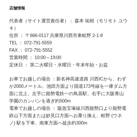
店舗情報
代表者（サイト運営責任者）： 森本 祐樹（モリモト ユウ
キ）
住所 ： 〒666-0117 兵庫県川西市東畦野 2-1-8
TEL ： 072-791-5559
FAX ： 072-791-5552
営業時間 ： 10:00～19:00
定休日 ： 第二火曜日・水曜日・年末年始・お盆
お車でお越しの場合 ：新名神高速道路 川西ICから、わず
か2000メートル。池田方面より国道173号線を一庫ダム方
面に北上、左手に能勢電鉄一の鳥居駅、右手に大阪青山
学園のカンバンを過ぎ約500m
電車でお越しの場合 ： 阪急宝塚線川西能勢口より能勢電
鉄山下方面または妙見口方面へお乗り換え、畦野 (ウネ
ノ) 駅を下車、南東方面へ徒歩約300m