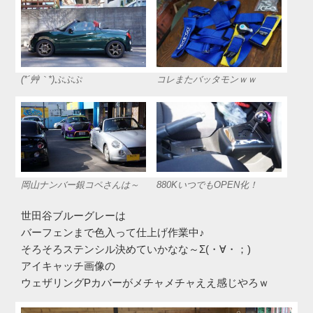
(*´艸｀*)ぷぷぷ
コレまたバッタモンｗｗ
岡山ナンバー銀コペさんは～
880KいつでもOPEN化！
世田谷ブルーグレーは
バーフェンまで色入って仕上げ作業中♪
そろそろステンシル決めていかなな～Σ(・∀・；)
アイキャッチ画像の
ウェザリングPカバーがメチャメチャええ感じやろｗ