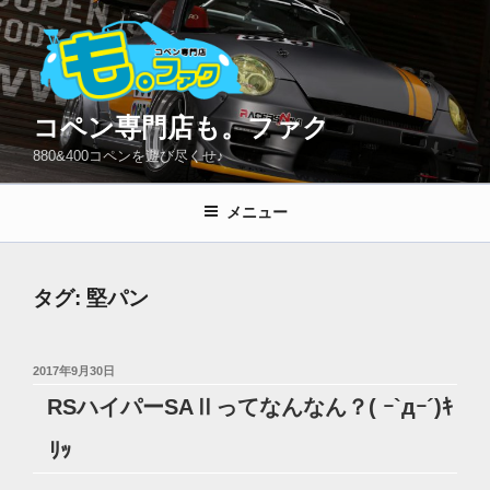
コ
ン
テ
ン
ツ
コペン専門店も。ファク
へ
880&400コペンを遊び尽くせ♪
ス
キ
メニュー
ッ
プ
タグ:
堅パン
投
2017年9月30日
稿
RSハイパーSAⅡってなんなん？( ｰ`дｰ´)ｷ
日:
ﾘｯ