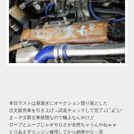
本日ラストは昼過ぎにオークション競り落とした
注文販売車を引き上げ→試走チェックして完了∠( ﾟдﾟ)／
ま～マダ新古車状態なので極上なんやけど
ローブとムーブじゃオモロさが全然ちゃうんやねｗｗ
とりあえずエンジン修理してから納車やな～笑