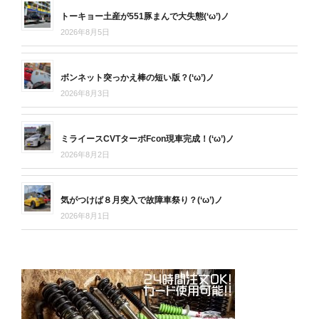
トーキョー土産が551豚まんで大失態(‘ω’)ノ
2026年8月5日
ボンネット突っかえ棒の短い版？(‘ω’)ノ
2026年8月3日
ミライースCVTターボFcon現車完成！(‘ω’)ノ
2026年8月2日
気がつけば８月突入で故障車祭り？(‘ω’)ノ
2026年8月1日