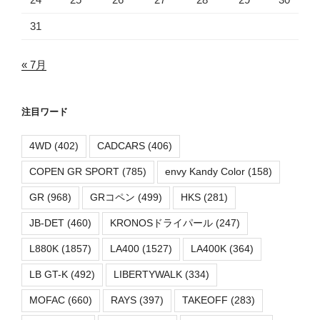
31
« 7月
注目ワード
4WD
(402)
CADCARS
(406)
COPEN GR SPORT
(785)
envy Kandy Color
(158)
GR
(968)
GRコペン
(499)
HKS
(281)
JB-DET
(460)
KRONOSドライパール
(247)
L880K
(1857)
LA400
(1527)
LA400K
(364)
LB GT-K
(492)
LIBERTYWALK
(334)
MOFAC
(660)
RAYS
(397)
TAKEOFF
(283)