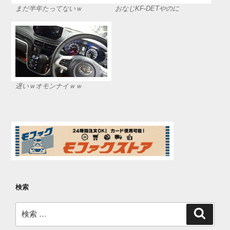
まだ半年たってないｗ
おなじKF-DETやのに
遅いｗオモンナイｗｗ
検索
検
検
索
索: