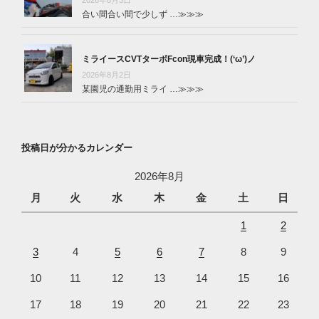
2026年8月3日
合い間合い間で少しず …
≫≫≫
ミライースCVTターボFcon現車完成！(‘ω’)ノ
2026年8月2日
某園児の通勤用ミライ …
≫≫≫
投稿日が分かるカレンダー
2026年8月
月
火
水
木
金
土
日
1
2
3
4
5
6
7
8
9
10
11
12
13
14
15
16
17
18
19
20
21
22
23