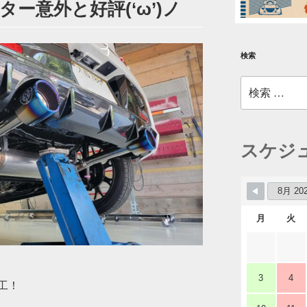
ー意外と好評(‘ω’)ノ
検索
検
索:
スケジ
月
火
3
4
工！