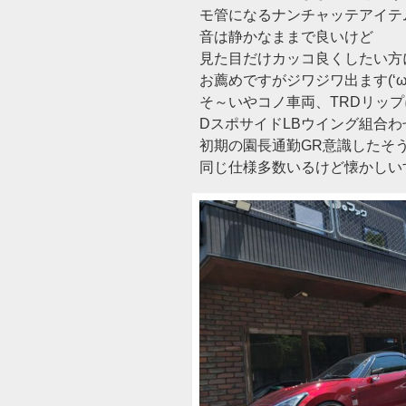
モ管になるナンチャッテアイテ
音は静かなままで良いけど
見た目だけカッコ良くしたい方
お薦めですがジワジワ出ます(‘ω
そ～いやコノ車両、TRDリップ
DスポサイドLBウイング組合わ
初期の園長通勤GR意識したそ
同じ仕様多数いるけど懐かしい