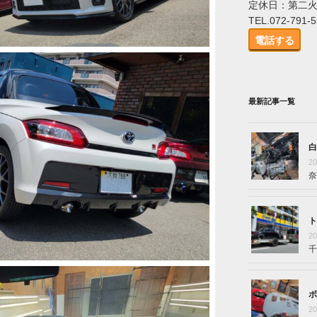
定休日：第二
TEL.072-791-
電話する
最新記事一覧
白
2
奈
ト
2
千
ボ
2