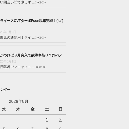
い間合い間で少しず …
≫≫≫
ライースCVTターボFcon現車完成！(‘ω’)
026年8月2日
園児の通勤用ミライ …
≫≫≫
がつけば８月突入で故障車祭り？(‘ω’)ノ
026年8月1日
日猛暑でフニャフニ …
≫≫≫
レンダー
2026年8月
水
木
金
土
日
1
2