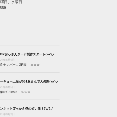
火曜日、水曜日
5559
GRおっさんターボ製作スタート(‘ω’)ノ
026年8月6日
良ナンバー白GR園 …
≫≫≫
ーキョー土産が551豚まんで大失態(‘ω’)ノ
026年8月5日
葉のCeleste …
≫≫≫
ンネット突っかえ棒の短い版？(‘ω’)ノ
026年8月3日