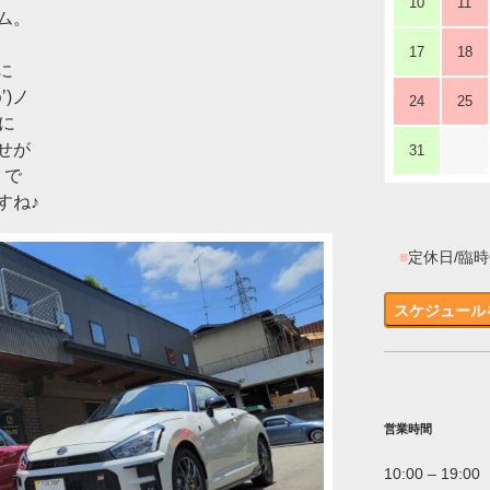
10
11
ム。
17
18
に
’)ノ
24
25
に
せが
31
うで
すね♪
■
定休日/臨
スケジュール
営業時間
10:00 – 19:00