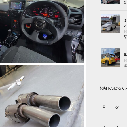
合
ミ
ノ
2
某
気
2
連
投稿日が分かるカ
月
火