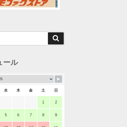
検
索
ュール
水
木
金
土
日
1
2
5
6
7
8
9