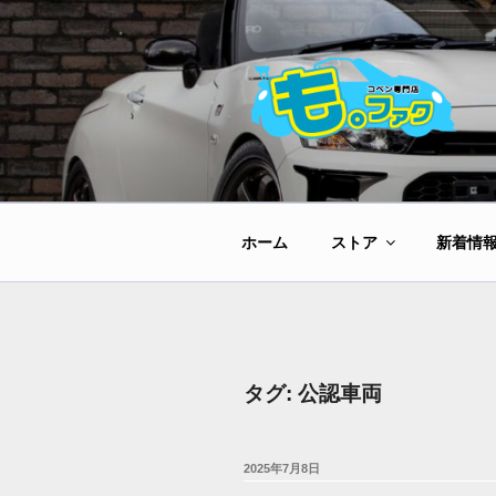
コ
ン
テ
ン
ツ
へ
ス
キ
ッ
ホーム
ストア
新着情
プ
タグ:
公認車両
投
2025年7月8日
稿