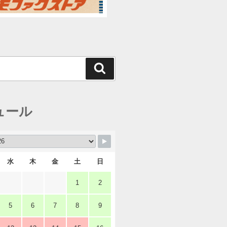
検
索
ュール
水
木
金
土
日
1
2
5
6
7
8
9