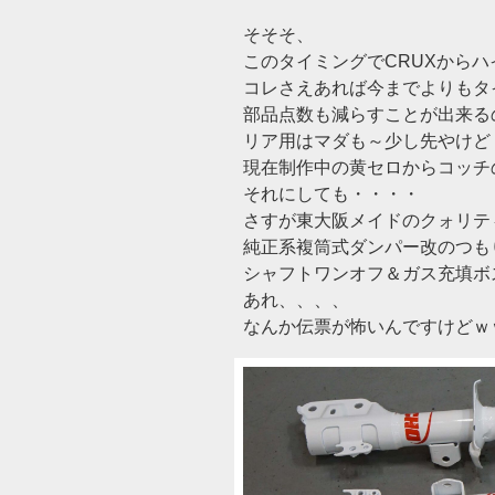
そそそ、
このタイミングでCRUXからハ
コレさえあれば今までよりもタ
部品点数も減らすことが出来る
リア用はマダも～少し先やけど
現在制作中の黄セロからコッチ
それにしても・・・・
さすが東大阪メイドのクォリテ
純正系複筒式ダンパー改のつも
シャフトワンオフ＆ガス充填ボス
あれ、、、、
なんか伝票が怖いんですけどｗ