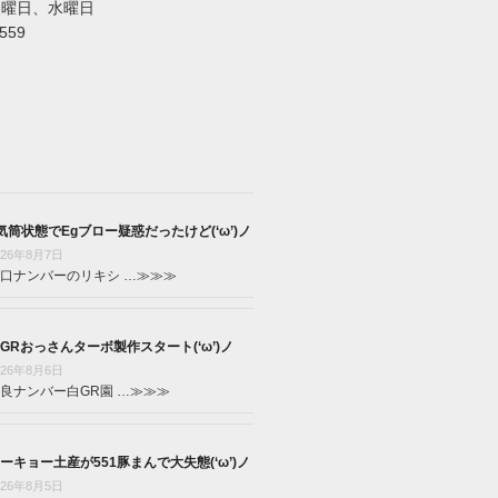
火曜日、水曜日
5559
気筒状態でEgブロー疑惑だったけど(‘ω’)ノ
026年8月7日
口ナンバーのリキシ …
≫≫≫
GRおっさんターボ製作スタート(‘ω’)ノ
026年8月6日
良ナンバー白GR園 …
≫≫≫
ーキョー土産が551豚まんで大失態(‘ω’)ノ
026年8月5日