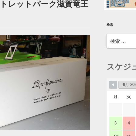
トレットパーク滋賀竜王
検索
検
索:
スケジ
月
火
3
4