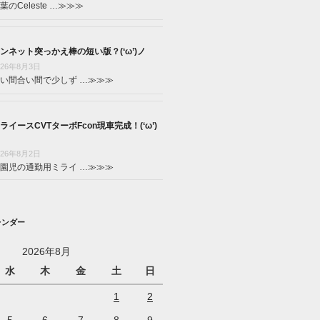
葉のCeleste …
≫≫≫
ンネット突っかえ棒の短い版？(‘ω’)ノ
026年8月3日
い間合い間で少しず …
≫≫≫
ライースCVTターボFcon現車完成！(‘ω’)
026年8月2日
園児の通勤用ミライ …
≫≫≫
レンダー
2026年8月
水
木
金
土
日
1
2