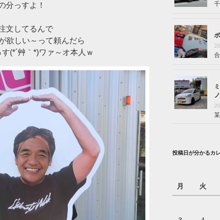
千
の分っすよ！
注文してるんで
ボ
状が欲しい～って頼んだら
2
(*´艸｀*)ワァ～オ本人ｗ
合
ミ
ノ
2
某
投稿日が分かるカ
月
火