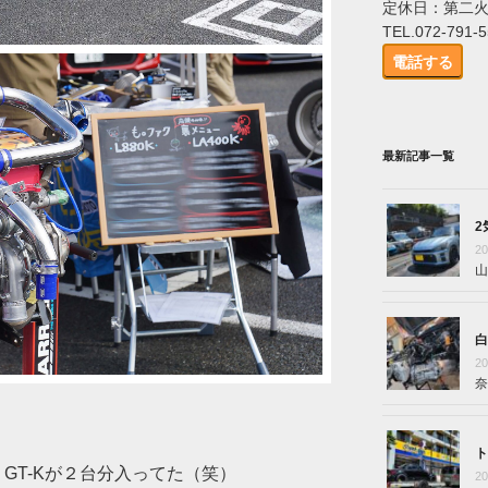
定休日：第二
TEL.072-791-
電話する
最新記事一覧
2
2
山
白
2
奈
ト
 GT-Kが２台分入ってた（笑）
2