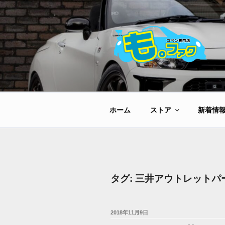
コ
ン
テ
ン
ツ
へ
ス
キ
ッ
ホーム
ストア
新着情
プ
タグ:
三井アウトレットパ
投
2018年11月9日
稿