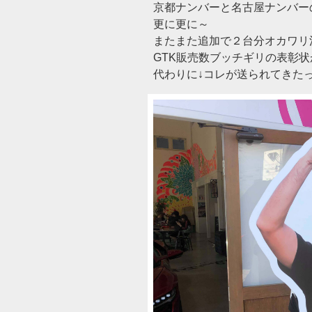
京都ナンバーと名古屋ナンバー
更に更に～
またまた追加で２台分オカワリ
GTK販売数ブッチギリの表彰
代わりに↓コレが送られてきたっす