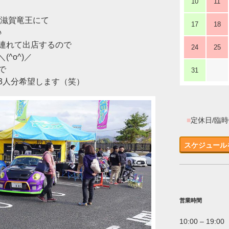
10
11
ク滋賀竜王にて
17
18
♪
連れて出店するので
24
25
^o^)／
で
31
3人分希望します（笑）
■
定休日/臨
スケジュール
営業時間
10:00 – 19:00