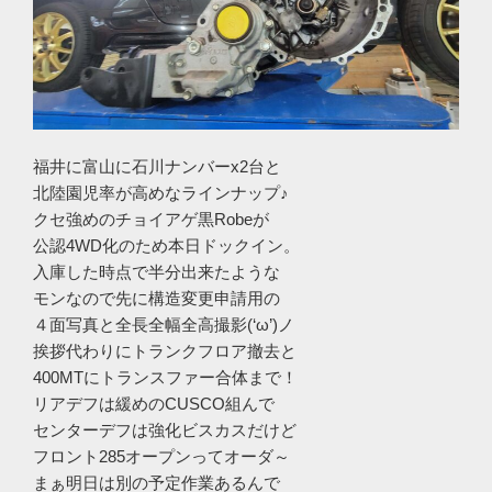
福井に富山に石川ナンバーx2台と
北陸園児率が高めなラインナップ♪
クセ強めのチョイアゲ黒Robeが
公認4WD化のため本日ドックイン。
入庫した時点で半分出来たような
モンなので先に構造変更申請用の
４面写真と全長全幅全高撮影(‘ω’)ノ
挨拶代わりにトランクフロア撤去と
400MTにトランスファー合体まで！
リアデフは緩めのCUSCO組んで
センターデフは強化ビスカスだけど
フロント285オープンってオーダ～
まぁ明日は別の予定作業あるんで