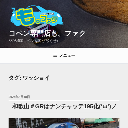
コ
ン
テ
ン
ツ
コペン専門店も。ファク
へ
880&400コペンを遊び尽くせ♪
ス
キ
メニュー
ッ
プ
タグ:
ワッショイ
投
2024年8月18日
稿
和歌山＃GRはナンチャッテ195化(‘ω’)ノ
日: