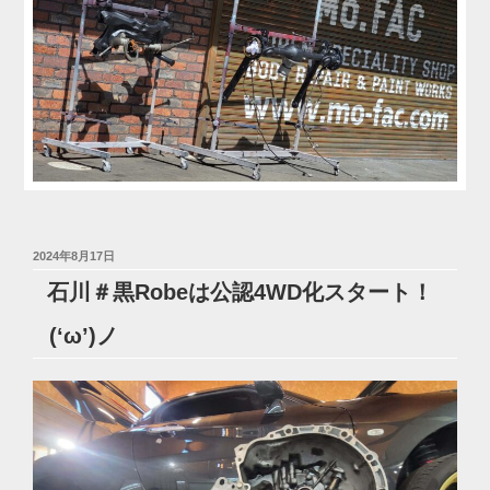
投
2024年8月17日
稿
石川＃黒Robeは公認4WD化スタート！
日:
(‘ω’)ノ