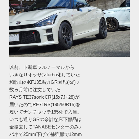
以前、ド新車フルノーマルから
いきなりオッサンturbo化していた
和歌山のKF135馬力GR園児(‘ω’)ノ
数ヵ月前に注文していた
RAYS TE37sonicCR(15x7J+28)が
届いたのでRE71RS(195/50R15)を
履いてナンチャッテ195化で入庫。
いつも通りGRの余計な床下部品は
全撤去してTANABEセンターのみ♪
バネで25mm下げて補強部で12mm