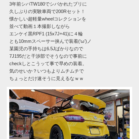
3年前シバTW180でシバかれたブリに
久しぶりの実験車両で200Rセット！
懐かしい超軽量wheelコレクションを
並べて動画１本撮影しながら
エンケイ黒RPF1 (15x7J+41)に４輪
とも10mmスペーサー挟んで装着(‘ω’)ノ
某園児の手持ちは6.5Jばかりなので
7J195だと干渉部でそうなので事前に
checkしとこうッて事で早めの装着。
気のせいか？いつもよりムチムチで
ちょっとだけ速そうに見えるなｗｗ