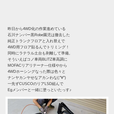
昨日から4WD化の作業進めている
石川ナンバー黒Robe園児は撤去した
純正トランクフロアと入れ替えで
4WD用フロア貼るんでトリミング！
同時にラテラル土台も剥離して準備。
そういえばコノ車両BLITZ車高調に
MOFACリアリテーナ―仕様やから
4WDホーシングなった際は色々と
ナンヤカンヤせなアカンわな(;”∀”)
一先ずCUSCOのリアLSD組んで
Egメンバーと一緒に塗っといたっす♪