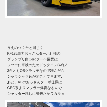
うえの↑↑２台と同じく
KF135馬力おっさんターボ仕様の
グランプリ白Ceroクーペ園児は
フツーに車検のためドックイン(‘ω’)ノ
3台ともOSクラッチなので踏んだら
シャラシャラ音が聞こえてきます♪
あと、KFのおっさんターボ仕様は
GBC系よりマフラー爆音なるんで
シャッター越しに誰来たかワカルｗ