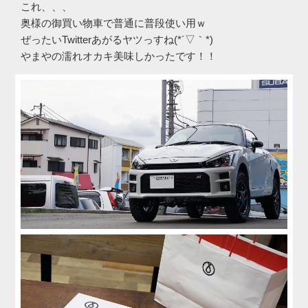
これ、、、
奥様の御買い物車で普通に普段使い用ｗ
ぜったいTwitterあがるヤツっすね(*´▽｀*)
やまやの濡れオカキ美味しかったです！！