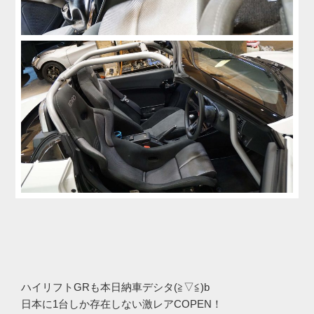
ハイリフトGRも本日納車デシタ(≧▽≦)b
日本に1台しか存在しない激レアCOPEN！