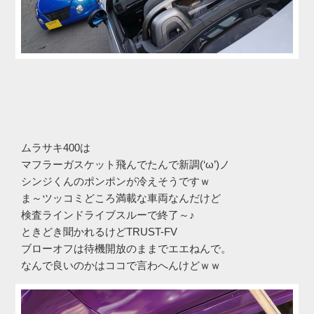
ムラサキ400は
マフラーガスケット飛んでたんで新調(‘ω’)ノ
シンジくんのポンポンが冷えそうですｗ
ま～ツッコミどころ満載な車両なんだけど
検査ラインドライブスルーで終了～♪
ときどき聞かれるけどTRUST-FV
ブローオフは待機開放のままでエエねんで。
なんで良いのかはココで言わへんけどｗｗ