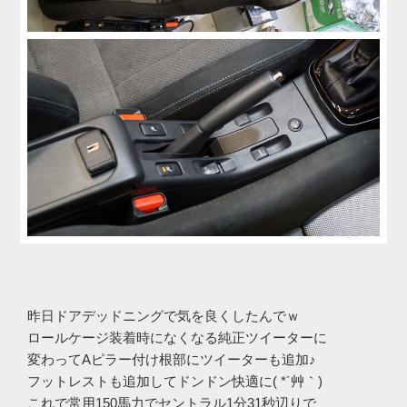
昨日ドアデッドニングで気を良くしたんでｗ
ロールケージ装着時になくなる純正ツイーターに
変わってAピラー付け根部にツイーターも追加♪
フットレストも追加してドンドン快適に( *´艸｀)
これで常用150馬力でセントラル1分31秒辺りで