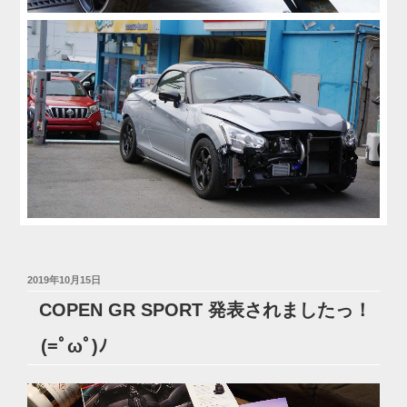
投
2019年10月15日
稿
COPEN GR SPORT 発表されましたっ！
日:
(=ﾟωﾟ)ﾉ