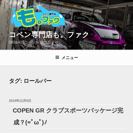
コ
ン
テ
ン
ツ
コペン専門店も。ファク
へ
880&400コペンを遊び尽くせ♪
ス
キ
メニュー
ッ
プ
タグ:
ロールバー
投
2019年12月6日
稿
COPEN GR クラブスポーツパッケージ完
日:
成？(=ﾟωﾟ)ﾉ