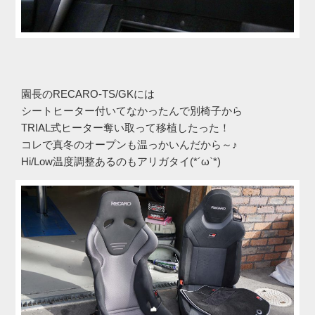
園長のRECARO-TS/GKには
シートヒーター付いてなかったんで別椅子から
TRIAL式ヒーター奪い取って移植したった！
コレで真冬のオープンも温っかいんだから～♪
Hi/Low温度調整あるのもアリガタイ(*´ω`*)