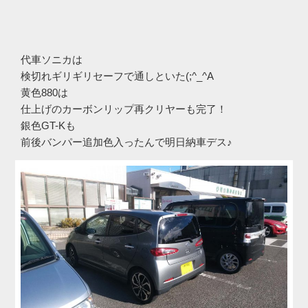
代車ソニカは
検切れギリギリセーフで通しといた(;^_^A
黄色880は
仕上げのカーボンリップ再クリヤーも完了！
銀色GT-Kも
前後バンパー追加色入ったんで明日納車デス♪