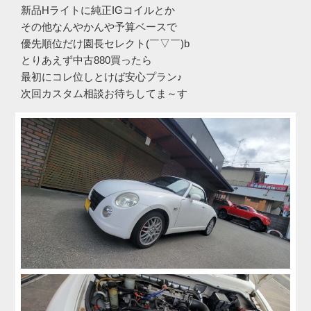
新品Hライトに純正IGコイルとか
その他なんやかんや予算ベースで
優先順位だけ園長セレクト(￣▽￣)b
とりあえず中古880買ったら
最初にコレ位しとけば安心プラン♪
次回カスタム相談お待ちしてま～す