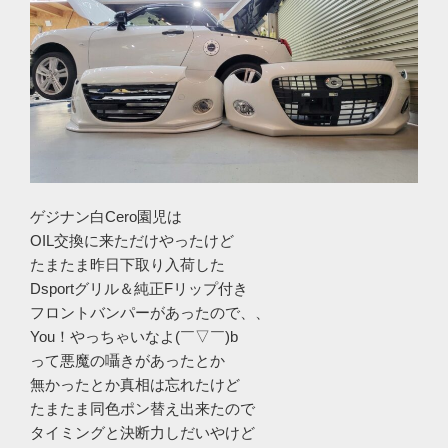
ゲジナン白Cero園児は
OIL交換に来ただけやったけど
たまたま昨日下取り入荷した
Dsportグリル＆純正Fリップ付き
フロントバンパーがあったので、、
You！やっちゃいなよ(￣▽￣)b
って悪魔の囁きがあったとか
無かったとか真相は忘れたけど
たまたま同色ポン替え出来たので
タイミングと決断力しだいやけど