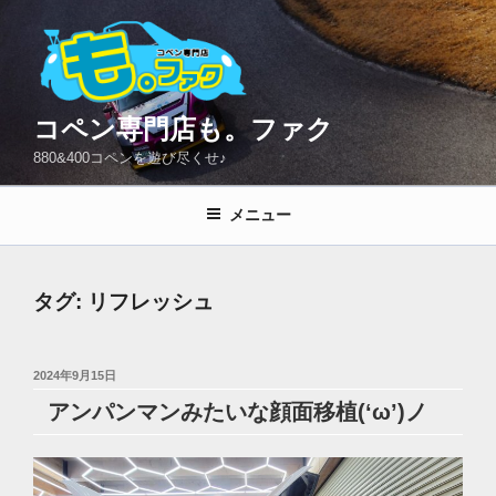
コ
ン
テ
ン
ツ
コペン専門店も。ファク
へ
880&400コペンを遊び尽くせ♪
ス
キ
メニュー
ッ
プ
タグ:
リフレッシュ
投
2024年9月15日
稿
アンパンマンみたいな顔面移植(‘ω’)ノ
日: