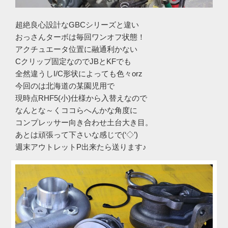
超絶良心設計なGBCシリーズと違い
おっさんターボは毎回ワンオフ状態！
アクチュエータ位置に融通利かない
Cクリップ固定なのでJBとKFでも
全然違うしI/C形状によっても色々orz
今回のは北海道の某園児用で
現時点RHF5(小)仕様から入替えなので
なんとな～くココらへんかな角度に
コンプレッサー向き合わせ土台大き目。
あとは頑張って下さいな感じで(‘◇’)ゞ
週末アウトレットP出来たら送ります♪