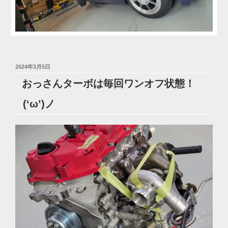
投
2024年3月5日
稿
おっさんターボは毎回ワンオフ状態！
日:
(‘ω’)ノ