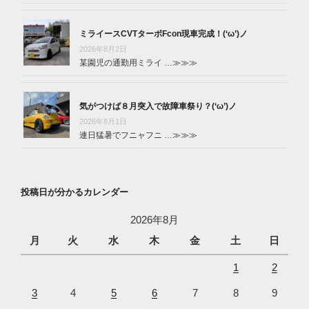
ミライースCVTターボFcon現車完成！(‘ω’)ノ
2026年8月2日
某園児の通勤用ミライ …
≫≫≫
気がつけば８月突入で故障車祭り？(‘ω’)ノ
2026年8月1日
連日猛暑でフニャフニ …
≫≫≫
投稿日が分かるカレンダー
2026年8月
月
火
水
木
金
土
日
1
2
3
4
5
6
7
8
9