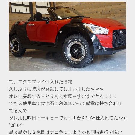
で、エクスプレイ仕入れた途端
久しぶりに持病が発動してしまいましたｗｗｗ
オレ→妄想する＝とりあえず気～すむまでヤる！！！
でも未使用車では流石に勿体無いって感覚は持ち合わせ
てるんで
ソレ用に昨日トーキョーでも～１台XPLAY仕入れてん♪∠(
ﾟдﾟ)／
黒ｘ黒やし２色目はナニ色にしようかも同時進行で悩む