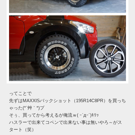
ってことで
先ずはMAXXISバックショット（195R14C8PR）を買っち
ゃった(*´艸｀*)プ
そぅ、買ってから考えるが俺流ｗ( ｰ`дｰ´)ｷﾘｯ
ハスラーで出来てコペンで出来ない事は無いやろ～がス
タート（笑）