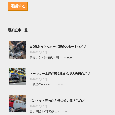
電話する
最新記事一覧
白GRおっさんターボ製作スタート(‘ω’)ノ
2026年8月6日
奈良ナンバー白GR園 …
≫≫≫
トーキョー土産が551豚まんで大失態(‘ω’)ノ
2026年8月5日
千葉のCeleste …
≫≫≫
ボンネット突っかえ棒の短い版？(‘ω’)ノ
2026年8月3日
合い間合い間で少しず …
≫≫≫