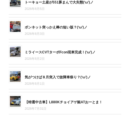
トーキョー土産が551豚まんで大失態(‘ω’)ノ
2026年8月5日
ボンネット突っかえ棒の短い版？(‘ω’)ノ
2026年8月3日
ミライースCVTターボFcon現車完成！(‘ω’)ノ
2026年8月2日
気がつけば８月突入で故障車祭り？(‘ω’)ノ
2026年8月1日
【特選中古車】L880Kチョイアゲ銀ATおーとま！
2026年7月31日