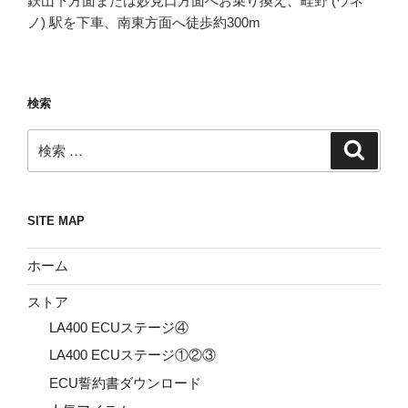
鉄山下方面または妙見口方面へお乗り換え、畦野 (ウネ
ノ) 駅を下車、南東方面へ徒歩約300m
検索
検
検
索
索:
SITE MAP
ホーム
ストア
LA400 ECUステージ④
LA400 ECUステージ①②③
ECU誓約書ダウンロード