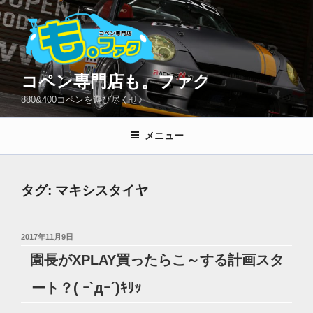
コ
ン
テ
ン
ツ
コペン専門店も。ファク
へ
880&400コペンを遊び尽くせ♪
ス
キ
メニュー
ッ
プ
タグ:
マキシスタイヤ
投
2017年11月9日
稿
園長がXPLAY買ったらこ～する計画スタ
日:
ート？( ｰ`дｰ´)ｷﾘｯ