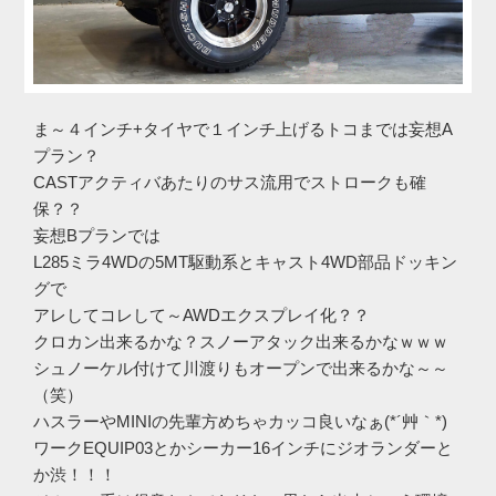
ま～４インチ+タイヤで１インチ上げるトコまでは妄想A
プラン？
CASTアクティバあたりのサス流用でストロークも確
保？？
妄想Bプランでは
L285ミラ4WDの5MT駆動系とキャスト4WD部品ドッキン
グで
アレしてコレして～AWDエクスプレイ化？？
クロカン出来るかな？スノーアタック出来るかなｗｗｗ
シュノーケル付けて川渡りもオープンで出来るかな～～
（笑）
ハスラーやMINIの先輩方めちゃカッコ良いなぁ(*´艸｀*)
ワークEQUIP03とかシーカー16インチにジオランダーと
か渋！！！