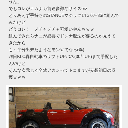
うん。
でもコレがナカナカ前途多難なサイズorz
とりあえず手持ちのSTANCEマジック14ｘ6J+35に組んで
みたけど
どうコレ！ メチャメチャ可愛いやんｗｗｗ
組んでみたらナニが必要でドンナ魔法が要るのか見えて
きたから
も～半分出来たようなモンやでなっ(爆)
昨日KLC轟自動車のリフトUPバネ(30㍉UP)まで手配した
んやけど
そんな次元じゃ全然アカンってトコまでが妄想初日の収
穫ｗｗｗ